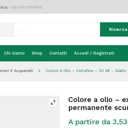
nica:
+39 041 5102656
Ricerca
Chi siamo
Shop
Contatti
Accedi / Registrati
Chi siamo
Shop
Contatti
Accedi / Registrati
nici E Acquerelli
Colore A Olio – Extrafine – 20 Ml – Giall
Colore a olio – e
permanente scur
A partire da
3,53