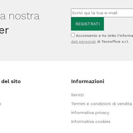
verde
limone
giallastro
lla nostra
-
-
Maimeri
er
Maimeri
quantità
Acconsento e ho letto l'informa
quantità
dati personali
di Tecnoffice s.r.l.
del sito
Informazioni
Servizi
o
Termini e condizioni di vendita
Informativa privacy
Informativa cookies