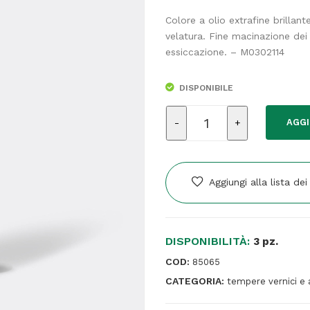
Colore a olio extrafine brillan
velatura. Fine macinazione dei
essiccazione. – M0302114
DISPONIBILE
Colore
AGGI
a
olio
-
extrafine
Aggiungi alla lista dei
-
20
ml
DISPONIBILITÀ:
-
3 pz.
giallo
COD:
85065
permanente
CATEGORIA:
tempere vernici e 
scuro
-