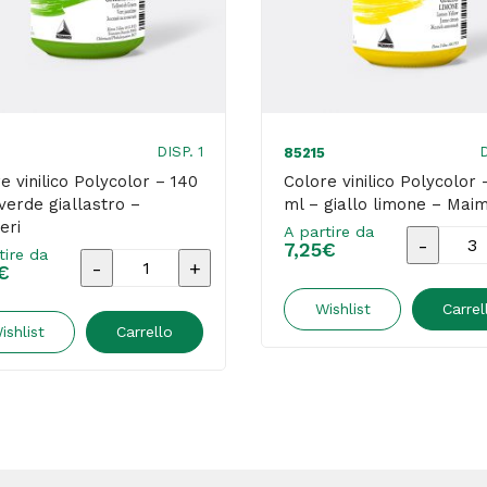
DISP. 1
D
85215
e vinilico Polycolor – 140
Colore vinilico Polycolor 
verde giallastro –
ml – giallo limone – Maim
eri
A partire da
Colore
7,25
€
tire da
Colore
€
vinilico
vinilico
Polycolo
Wishlist
Carrel
Polycolor
ishlist
Carrello
-
-
140
140
ml
ml
-
-
giallo