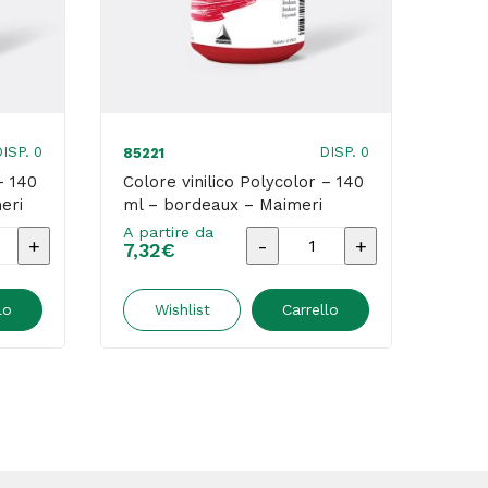
ISP. 0
DISP. 0
85221
8522
– 140
Colore vinilico Polycolor – 140
Colo
eri
ml – bordeaux – Maimeri
ml –
Maim
A partire da
Colore
7,32
€
A par
7,32
vinilico
r
Polycolor
lo
Wishlist
Carrello
-
140
ml
-
bordeaux