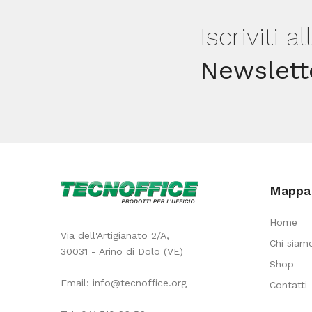
oltremare
Iscriviti a
-
Maimeri
Newslett
quantità
Mappa 
Home
Via dell'Artigianato 2/A,
Chi siam
30031 - Arino di Dolo (VE)
Shop
Email:
info@tecnoffice.org
Contatti