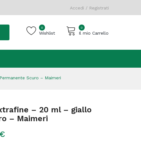
Accedi / Registrati
0
0
Wishlist
Il mio Carrello
Carrello vuoto.
o Permanente Scuro – Maimeri
xtrafine – 20 ml – giallo
o – Maimeri
€