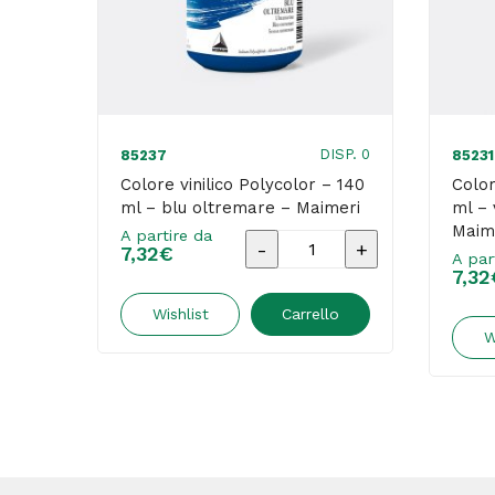
DISP. 0
85237
85231
Colore vinilico Polycolor – 140
Color
ml – blu oltremare – Maimeri
ml – 
Maim
A partire da
Colore
7,32
€
A par
7,32
vinilico
Polycolor
Wishlist
Carrello
W
-
140
ml
-
blu