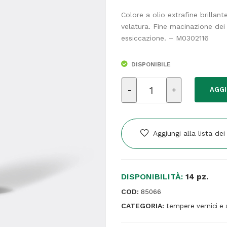
Colore a olio extrafine brillan
velatura. Fine macinazione dei
essiccazione. – M0302116
DISPONIBILE
Colore
AGGI
a
olio
-
extrafine
Aggiungi alla lista dei
-
20
ml
DISPONIBILITÀ:
-
14 pz.
giallo
COD:
85066
primario
CATEGORIA:
tempere vernici e 
-
Maimeri