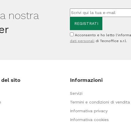
verde
sandalo
ossido
lla nostra
-
di
Maimeri
er
cromo
quantità
Acconsento e ho letto l'informa
-
dati personali
di Tecnoffice s.r.l.
Maimeri
quantità
del sito
Informazioni
Servizi
o
Termini e condizioni di vendita
Informativa privacy
Informativa cookies