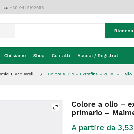
nica:
+39 041 5102656
Ricerca
Chi siamo
Shop
Contatti
Accedi / Registrati
Chi siamo
Shop
Contatti
Accedi / Registrati
nici E Acquerelli
Colore A Olio – Extrafine – 20 Ml – Giallo
Colore a olio – e
primario – Maime
A partire da
3,53