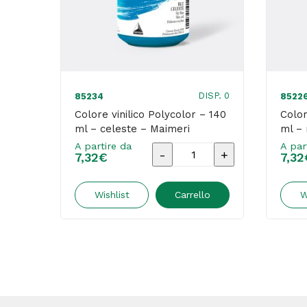
DISP. 0
85234
8522
Colore vinilico Polycolor – 140
Color
ml – celeste – Maimeri
ml – 
A partire da
A par
Colore
7,32
€
7,32
vinilico
Polycolor
Wishlist
Carrello
W
-
140
ml
-
celeste