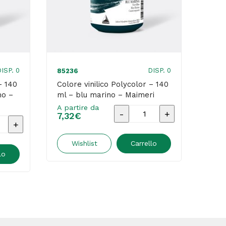
ISP. 0
DISP. 0
85236
8522
– 140
Colore vinilico Polycolor – 140
Colo
mo –
ml – blu marino – Maimeri
ml –
A partire da
A par
Colore
7,32
€
7,32
vinilico
Polycolor
Wishlist
Carrello
r
lo
-
140
ml
-
blu