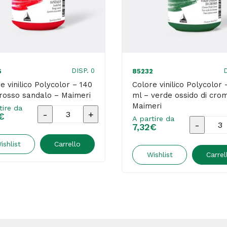
DISP. 0
D
6
85232
e vinilico Polycolor – 140
Colore vinilico Polycolor 
rosso sandalo – Maimeri
ml – verde ossido di cro
Maimeri
tire da
Colore
€
A partire da
Colore
7,32
€
vinilico
vinilico
Polycolor
ishlist
Carrello
Polycolo
Wishlist
Carrel
-
-
140
140
ml
ml
-
-
rosso