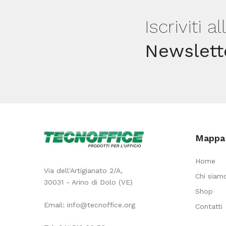
-
Iscriviti a
Maimeri
quantità
Newslett
Mappa 
Home
Via dell'Artigianato 2/A,
Chi siam
30031 - Arino di Dolo (VE)
Shop
Email:
info@tecnoffice.org
Contatti