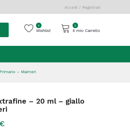
Accedi / Registrati
0
0
Wishlist
Il mio Carrello
Carrello vuoto.
 Primario – Maimeri
xtrafine – 20 ml – giallo
ri
€