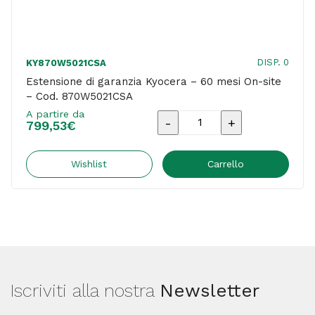
DISP. 0
KY870W5021CSA
Estensione di garanzia Kyocera – 60 mesi On-site
– Cod. 870W5021CSA
A partire da
Estensione
799,53
€
di
garanzia
Wishlist
Carrello
Kyocera
-
60
mesi
On-
Iscriviti alla nostra
Newsletter
site
-