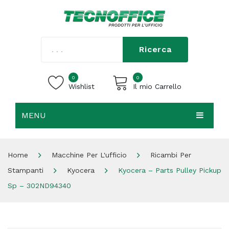
Ricerca
0
0
Wishlist
Il mio Carrello
MENU
Carrello vuoto.
HOME
Home
Macchine Per L'ufficio
Ricambi Per
CHI SIAMO
Stampanti
Kyocera
Kyocera – Parts Pulley Pickup
SHOP
Sp – 302ND94340
CONTATTI
ACCEDI / REGISTRATI