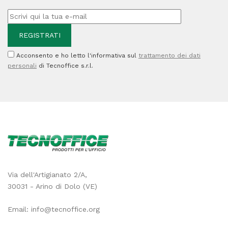
Cod.
870W5021CSA
quantità
Acconsento e ho letto l'informativa sul
trattamento dei dati
personali
di Tecnoffice s.r.l.
Via dell'Artigianato 2/A,
30031 - Arino di Dolo (VE)
Email:
info@tecnoffice.org