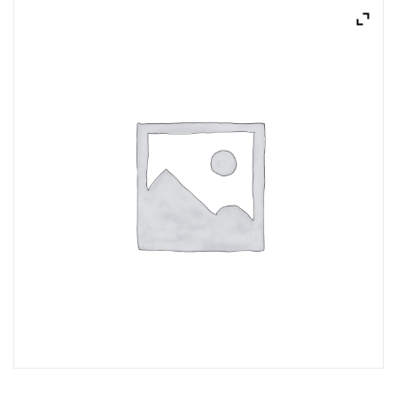
ACQUISTATI
WISHLIST
ORDINI