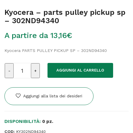
Kyocera – parts pulley pickup sp
– 302ND94340
A partire da
13,16
€
Kyocera PARTS PULLEY PICKUP SP – 302ND94340
Kyocera
AGGIUNGI AL CARRELLO
-
parts
pulley
pickup
Aggiungi alla lista dei desideri
sp
-
302ND94340
DISPONIBILITÀ:
quantità
0 pz.
COD:
KY302ND94340