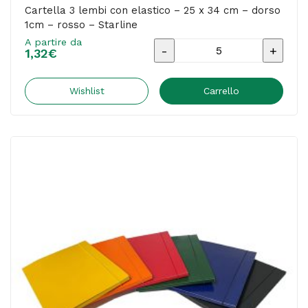
Cartella 3 lembi con elastico – 25 x 34 cm – dorso
1cm – rosso – Starline
A partire da
Cartella
1,32
€
3
lembi
Wishlist
Carrello
con
elastico
-
25
x
34
cm
-
dorso
1cm