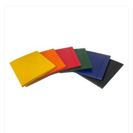
ACQUISTATI
WISHLIST
ORDINI