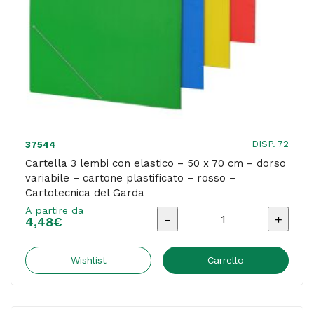
-
cartone
plastificato
-
azzurro
-
Cartotecnica
DISP. 72
37544
del
Cartella 3 lembi con elastico – 50 x 70 cm – dorso
variabile – cartone plastificato – rosso –
Garda
Cartotecnica del Garda
quantità
A partire da
Cartella
4,48
€
3
lembi
Wishlist
Carrello
con
elastico