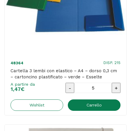
plastificato
-
rosso
-
Esselte
quantità
DISP. 215
48364
Cartella 3 lembi con elastico – A4 – dorso 0,3 cm
– cartoncino plastificato – verde – Esselte
A partire da
Cartella
1,47
€
3
lembi
Wishlist
Carrello
con
elastico
-