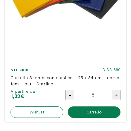
1cm
-
arancio
-
Starline
quantità
DISP. 680
STL5300
Cartella 3 lembi con elastico – 25 x 34 cm – dorso
1cm – blu – Starline
A partire da
Cartella
1,32
€
3
lembi
Wishlist
Carrello
con
elastico