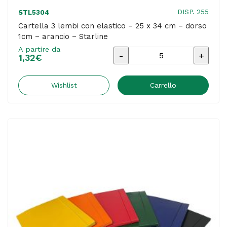
DISP. 255
STL5304
Cartella 3 lembi con elastico – 25 x 34 cm – dorso
1cm – arancio – Starline
A partire da
Cartella
1,32
€
3
lembi
Wishlist
Carrello
con
elastico
-
25
x
34
cm
-
dorso