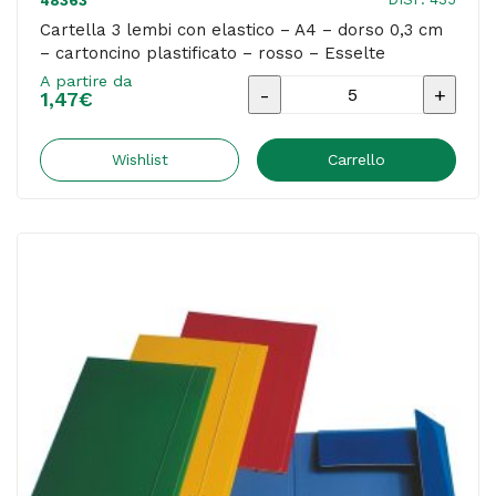
48363
Cartella 3 lembi con elastico – A4 – dorso 0,3 cm
– cartoncino plastificato – rosso – Esselte
A partire da
Cartella
1,47
€
3
lembi
Wishlist
Carrello
con
elastico
-
A4
-
dorso
0,3
cm
-
cartoncino