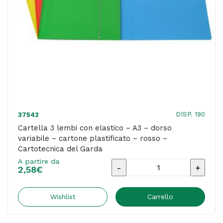
plastificato
-
azzurro
-
Cartotecnica
del
Garda
quantità
DISP. 190
37542
Cartella 3 lembi con elastico – A3 – dorso
variabile – cartone plastificato – rosso –
Cartotecnica del Garda
A partire da
Cartella
2,58
€
3
lembi
Wishlist
Carrello
con