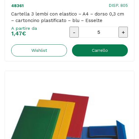
quantità
DISP. 805
48361
Cartella 3 lembi con elastico – A4 – dorso 0,3 cm
– cartoncino plastificato – blu – Esselte
A partire da
Cartella
1,47
€
3
lembi
Wishlist
Carrello
con
elastico
-
A4
-
dorso
0,3
cm
-