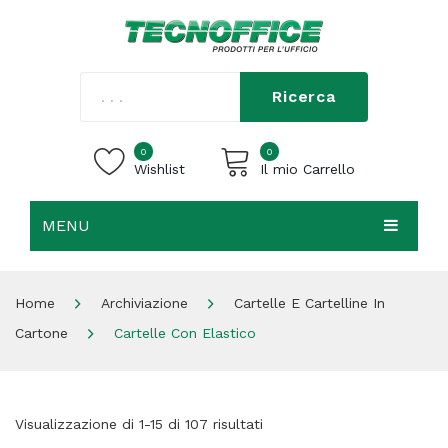
Ricerca
0
0
Wishlist
Il mio Carrello
MENU
Carrello vuoto.
HOME
Home
Archiviazione
Cartelle E Cartelline In
CHI SIAMO
Cartone
Cartelle Con Elastico
SHOP
CONTATTI
Visualizzazione di 1-15 di 107 risultati
ACCEDI / REGISTRATI