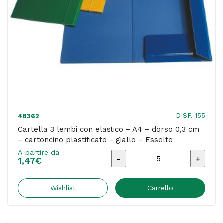
cartoncino
plastificato
-
blu
-
Esselte
quantità
DISP. 155
48362
Cartella 3 lembi con elastico – A4 – dorso 0,3 cm
– cartoncino plastificato – giallo – Esselte
A partire da
Cartella
1,47
€
3
lembi
Wishlist
Carrello
con
elastico