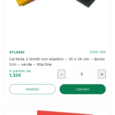
-
rosso
-
Starline
quantità
DISP. 200
STL5302
Cartella 3 lembi con elastico – 25 x 34 cm – dorso
1cm – verde – Starline
A partire da
Cartella
1,32
€
3
lembi
Wishlist
Carrello
con
elastico
-