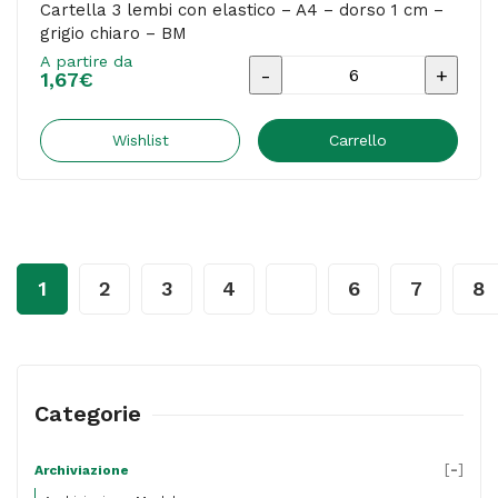
Cartella 3 lembi con elastico – A4 – dorso 1 cm –
grigio chiaro – BM
A partire da
Cartella
1,67
€
3
lembi
Wishlist
Carrello
con
elastico
-
A4
1
2
3
4
…
6
7
8
-
dorso
1
cm
Categorie
-
grigio
[
-
]
Archiviazione