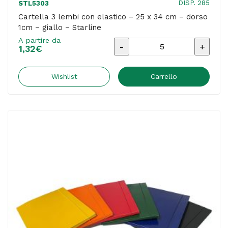
DISP. 285
STL5303
Cartella 3 lembi con elastico – 25 x 34 cm – dorso
1cm – giallo – Starline
A partire da
Cartella
1,32
€
3
lembi
Wishlist
Carrello
con
elastico
-
25
x
34
cm
-
dorso