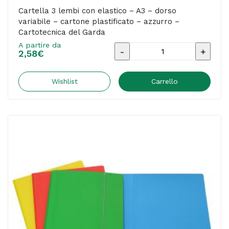
del
Cartella 3 lembi con elastico – A3 – dorso
variabile – cartone plastificato – azzurro –
Garda
Cartotecnica del Garda
quantità
A partire da
Cartella
2,58
€
3
lembi
Wishlist
Carrello
con
elastico
-
A3
-
dorso
variabile
-
cartone