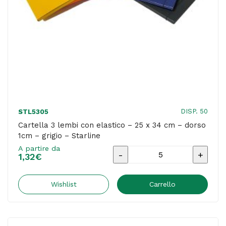
1cm
-
giallo
-
Starline
quantità
DISP. 50
STL5305
Cartella 3 lembi con elastico – 25 x 34 cm – dorso
1cm – grigio – Starline
A partire da
Cartella
1,32
€
3
lembi
Wishlist
Carrello
con
elastico