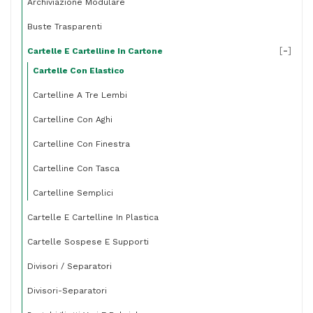
Archiviazione Modulare
chiaro
-
Buste Trasparenti
BM
[
-
]
Cartelle E Cartelline In Cartone
quantità
Cartelle Con Elastico
Cartelline A Tre Lembi
Cartelline Con Aghi
Cartelline Con Finestra
Cartelline Con Tasca
Cartelline Semplici
Cartelle E Cartelline In Plastica
Cartelle Sospese E Supporti
Divisori / Separatori
Divisori-Separatori