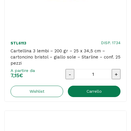
ciclamino
-
Starline
-
conf.
DISP. 1734
STL6113
25
Cartellina 3 lembi – 200 gr – 25 x 34,5 cm –
cartoncino bristol – giallo sole – Starline – conf. 25
pezzi
pezzi
quantità
A partire da
Cartellina
7,15
€
3
lembi
Wishlist
Carrello
-
200
gr
-