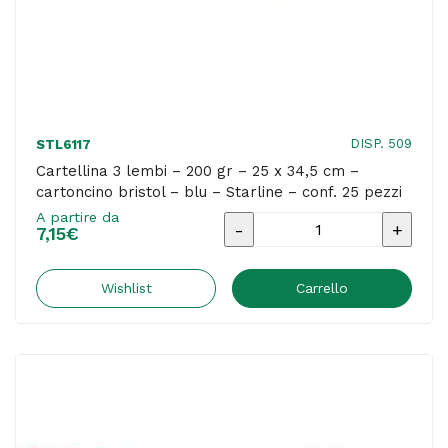
bianco
-
Starline
-
conf.
DISP. 509
STL6117
25
Cartellina 3 lembi – 200 gr – 25 x 34,5 cm –
cartoncino bristol – blu – Starline – conf. 25 pezzi
pezzi
A partire da
quantità
Cartellina
7,15
€
3
lembi
Wishlist
Carrello
-
200
gr
-
25