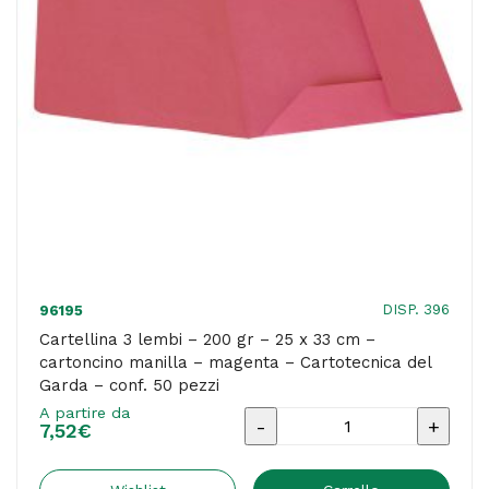
cm
-
cartoncino
manilla
-
grigio
-
Cartotecnica
del
Garda
DISP. 396
96195
-
Cartellina 3 lembi – 200 gr – 25 x 33 cm –
cartoncino manilla – magenta – Cartotecnica del
conf.
Garda – conf. 50 pezzi
50
A partire da
Cartellina
pezzi
7,52
€
3
quantità
lembi