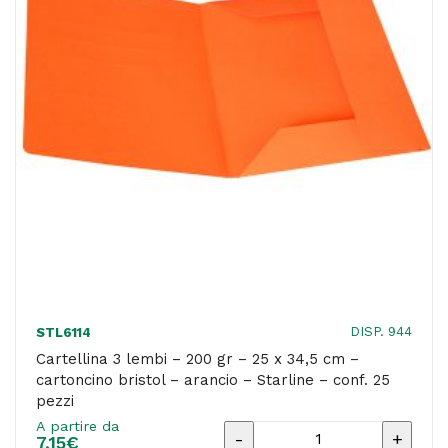
34,5
cm
-
cartoncino
bristol
-
5
colori
assortiti
-
Starline
DISP. 944
STL6114
-
Cartellina 3 lembi – 200 gr – 25 x 34,5 cm –
cartoncino bristol – arancio – Starline – conf. 25
conf.
pezzi
25
A partire da
Cartellina
pezzi
7,15
€