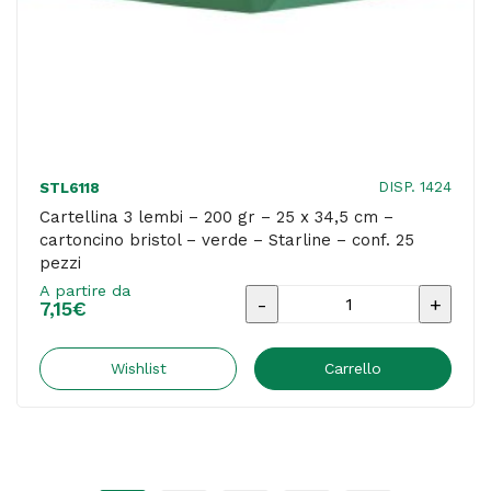
-
rosso
-
Starline
-
conf.
DISP. 1424
STL6118
25
Cartellina 3 lembi – 200 gr – 25 x 34,5 cm –
cartoncino bristol – verde – Starline – conf. 25
pezzi
pezzi
quantità
A partire da
Cartellina
7,15
€
3
lembi
Wishlist
Carrello
-
200
gr