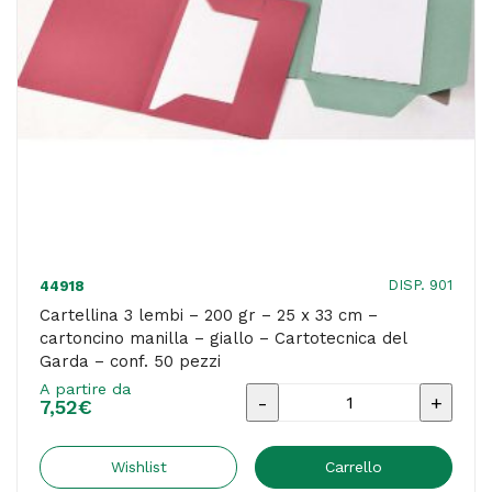
-
cartoncino
manilla
-
azzurro
-
Cartotecnica
del
Garda
DISP. 901
44918
-
Cartellina 3 lembi – 200 gr – 25 x 33 cm –
cartoncino manilla – giallo – Cartotecnica del
conf.
Garda – conf. 50 pezzi
50
A partire da
Cartellina
pezzi
7,52
€
3
quantità
lembi
Wishlist
Carrello