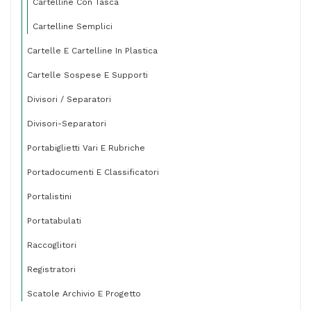
Cartelline Con Tasca
pezzi
quantità
Cartelline Semplici
Cartelle E Cartelline In Plastica
Cartelle Sospese E Supporti
Divisori / Separatori
Divisori-Separatori
Portabiglietti Vari E Rubriche
Portadocumenti E Classificatori
Portalistini
Portatabulati
Raccoglitori
Registratori
Scatole Archivio E Progetto