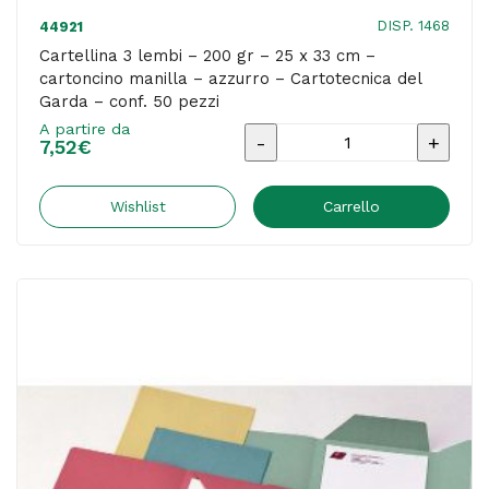
DISP. 1468
44921
Cartellina 3 lembi – 200 gr – 25 x 33 cm –
cartoncino manilla – azzurro – Cartotecnica del
Garda – conf. 50 pezzi
A partire da
Cartellina
7,52
€
3
lembi
Wishlist
Carrello
-
200
gr
-
25
x
33
cm