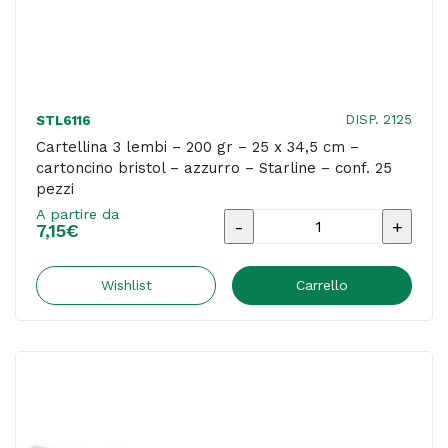
-
Starline
-
conf.
DISP. 2125
STL6116
25
Cartellina 3 lembi – 200 gr – 25 x 34,5 cm –
cartoncino bristol – azzurro – Starline – conf. 25
pezzi
pezzi
quantità
A partire da
Cartellina
7,15
€
3
lembi
Wishlist
Carrello
-
200
gr
-
25