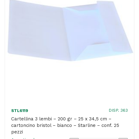
x
34,5
cm
-
cartoncino
bristol
-
azzurro
-
Starline
-
conf.
DISP. 363
STL6119
25
Cartellina 3 lembi – 200 gr – 25 x 34,5 cm –
cartoncino bristol – bianco – Starline – conf. 25
pezzi
pezzi
quantità