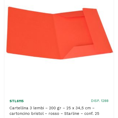
25
x
34,5
cm
-
cartoncino
bristol
-
giallo
sole
-
Starline
-
DISP. 1288
STL6115
conf.
Cartellina 3 lembi – 200 gr – 25 x 34,5 cm –
cartoncino bristol – rosso – Starline – conf. 25
25