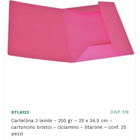
x
34,5
cm
-
cartoncino
bristol
-
blu
-
Starline
-
conf.
DISP. 519
STL6122
25
Cartellina 3 lembi – 200 gr – 25 x 34,5 cm –
cartoncino bristol – ciclamino – Starline – conf. 25
pezzi
pezzi
quantità