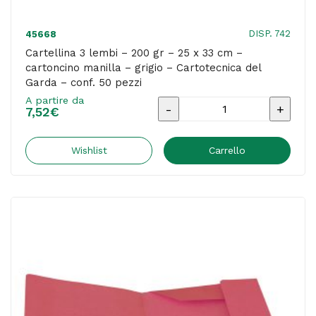
del
Garda
DISP. 742
45668
-
Cartellina 3 lembi – 200 gr – 25 x 33 cm –
cartoncino manilla – grigio – Cartotecnica del
conf.
Garda – conf. 50 pezzi
50
A partire da
Cartellina
pezzi
7,52
€
3
quantità
lembi
Wishlist
Carrello
-
200
gr
-
25
x
33