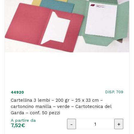
cm
-
cartoncino
manilla
-
rosa
-
Cartotecnica
del
Garda
DISP. 709
44920
-
Cartellina 3 lembi – 200 gr – 25 x 33 cm –
cartoncino manilla – verde – Cartotecnica del
conf.
Garda – conf. 50 pezzi
50
A partire da
Cartellina
pezzi
7,52
€
3
quantità