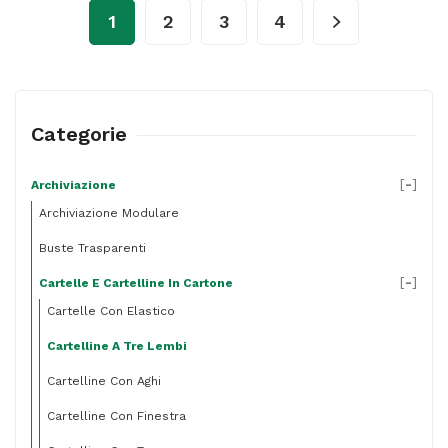
-
1
2
3
4
25
x
34,5
cm
Categorie
-
cartoncino
[
-
]
Archiviazione
Archiviazione Modulare
bristol
-
Buste Trasparenti
verde
[
-
]
Cartelle E Cartelline In Cartone
-
Cartelle Con Elastico
Starline
Cartelline A Tre Lembi
-
Cartelline Con Aghi
conf.
Cartelline Con Finestra
25