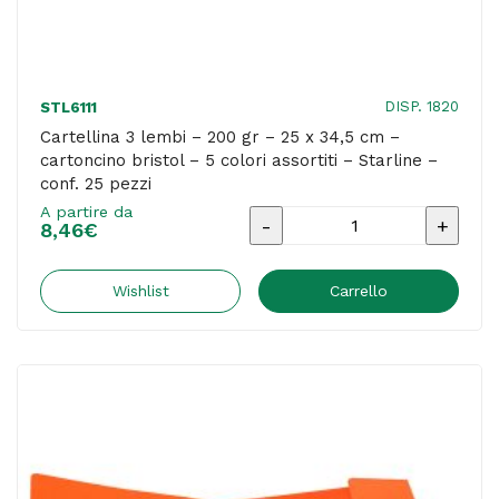
Cartotecnica
del
Garda
DISP. 1820
STL6111
-
Cartellina 3 lembi – 200 gr – 25 x 34,5 cm –
cartoncino bristol – 5 colori assortiti – Starline –
conf.
conf. 25 pezzi
50
A partire da
Cartellina
pezzi
8,46
€
3
quantità
lembi
Wishlist
Carrello
-
200
gr
-
25
x