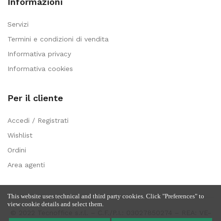
Informazioni
Servizi
Termini e condizioni di vendita
Informativa privacy
Informativa cookies
Per il cliente
Accedi / Registrati
Wishlist
Ordini
Area agenti
This website uses technical and third party cookies. Click "Preferences" to
view cookie details and select them.
© 2022 Tecnoffice s.r.l. – C.F./P.I.: 03027850274 – REA: VE-