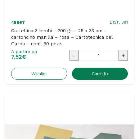
Cartotecnica
del
Garda
DISP. 391
45667
-
Cartellina 3 lembi – 200 gr – 25 x 33 cm –
cartoncino manilla – rosa – Cartotecnica del
conf.
Garda – conf. 50 pezzi
50
A partire da
Cartellina
pezzi
7,52
€
3
quantità
lembi
Wishlist
Carrello
-
200
gr
-
25
x
33