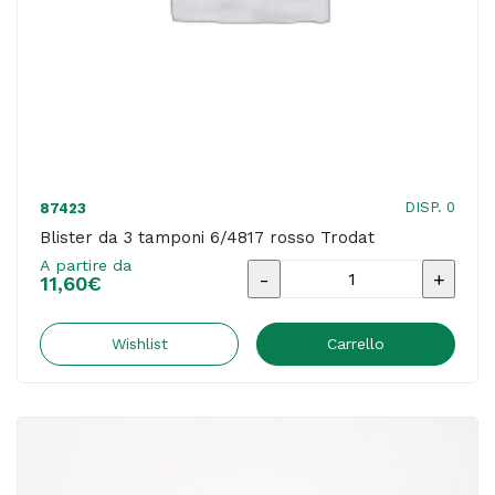
DISP. 0
87423
Blister da 3 tamponi 6/4817 rosso Trodat
A partire da
Blister
11,60
€
da
3
Wishlist
Carrello
tamponi
6/4817
rosso
Trodat