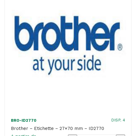
ID2260
quantità
DISP. 4
BRO-ID2770
Brother – Etichette – 27×70 mm – ID2770