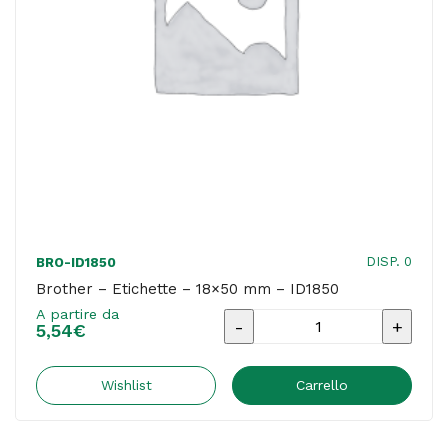
DISP. 0
BRO-ID1850
Brother – Etichette – 18×50 mm – ID1850
A partire da
Brother
5,54
€
-
Etichette
Wishlist
Carrello
-
18x50