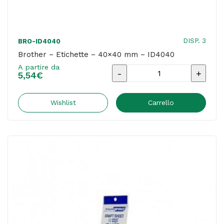
DISP. 3
BRO-ID4040
Brother – Etichette – 40×40 mm – ID4040
A partire da
Brother
5,54
€
-
Etichette
Wishlist
Carrello
-
40x40
mm
-
ID4040
quantità