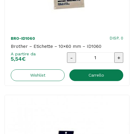
DISP. 0
BRO-ID1060
Brother – Etichette – 10×60 mm – ID1060
A partire da
Brother
5,54
€
-
Etichette
Wishlist
Carrello
-
10x60
mm
-
ID1060
quantità