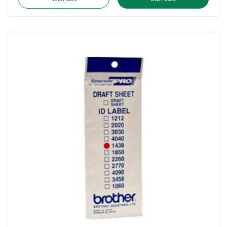
-
12x12
mm
-
ID1212
quantità