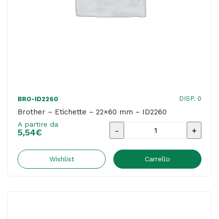
DISP. 0
BRO-ID2260
Brother – Etichette – 22×60 mm – ID2260
A partire da
Brother
5,54
€
-
Etichette
Wishlist
Carrello
-
22x60
mm
-