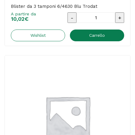
Blister da 3 tamponi 6/4630 Blu Trodat
A partire da
Blister
10,02
€
da
3
Wishlist
Carrello
tamponi
6/4630
Blu
Trodat
quantità