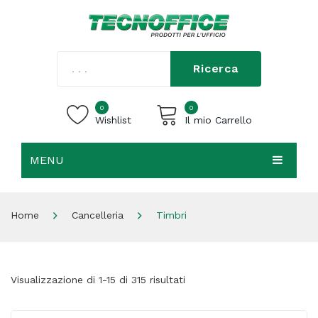
Ricerca
0
0
Wishlist
Il mio Carrello
MENU
Carrello vuoto.
HOME
Home
Cancelleria
Timbri
CHI SIAMO
SHOP
Visualizzazione di 1-15 di 315 risultati
CONTATTI
ACCEDI / REGISTRATI