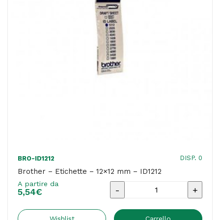
DISP. 0
BRO-ID1212
Brother – Etichette – 12×12 mm – ID1212
A partire da
Brother
5,54
€
-
Etichette
Wishlist
Carrello