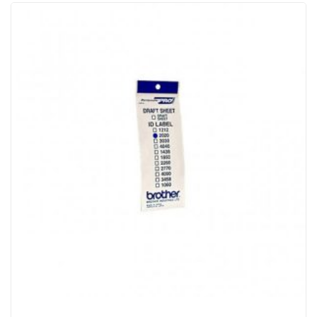
mm
-
ID1850
quantità