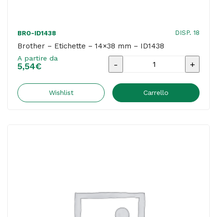
DISP. 18
BRO-ID1438
Brother – Etichette – 14×38 mm – ID1438
A partire da
Brother
5,54
€
-
Etichette
Wishlist
Carrello
-
14x38
mm
-
ID1438
quantità