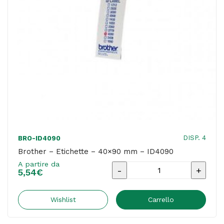
DISP. 4
BRO-ID4090
Brother – Etichette – 40×90 mm – ID4090
A partire da
Brother
5,54
€
-
Etichette
Wishlist
Carrello
-