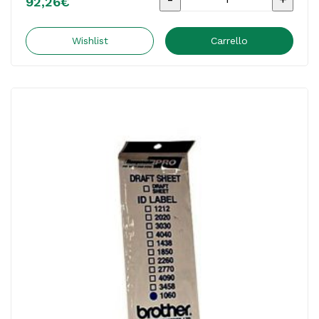
92,26
€
-
Draft
Wishlist
Carrello
Set
-
PRD1
quantità