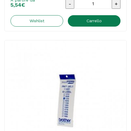
A partire da
Brother
5,54
€
-
Etichette
Wishlist
Carrello
-
27x70
mm
-
ID2770
quantità