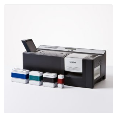
40x90
mm
-
ID4090
quantità