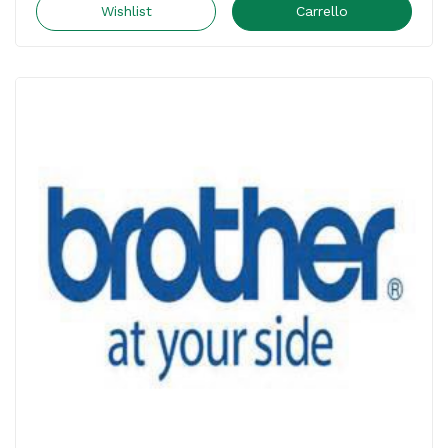
Etichette
Wishlist
Carrello
-
35x48
mm
-
ID3458
quantità