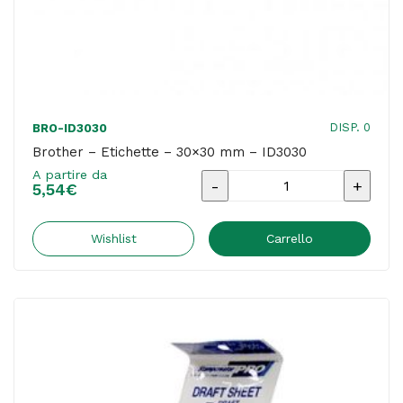
DISP. 0
BRO-ID3030
Brother – Etichette – 30×30 mm – ID3030
A partire da
Brother
5,54
€
-
Etichette
Wishlist
Carrello
-
30x30
mm
-
ID3030
quantità