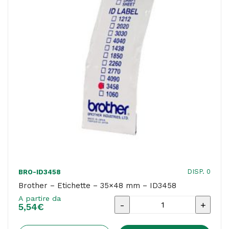
DISP. 0
BRO-ID3458
Brother – Etichette – 35×48 mm – ID3458
A partire da
Brother
5,54
€
-