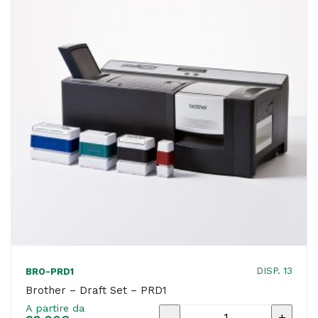
quantità
DISP. 13
BRO-PRD1
Brother – Draft Set – PRD1
A partire da
Brother