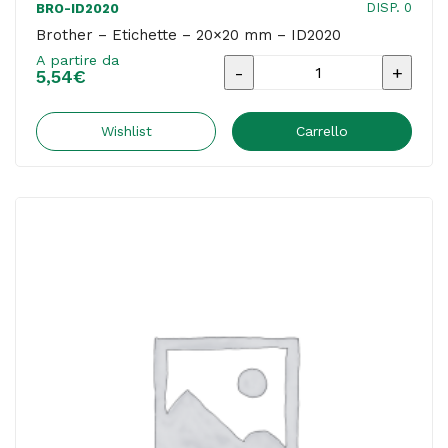
DISP. 0
BRO-ID2020
Brother – Etichette – 20×20 mm – ID2020
A partire da
Brother
5,54
€
-
Etichette
Wishlist
Carrello
-
20x20
mm
-
ID2020
quantità