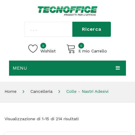
Ricerca
0
0
Wishlist
Il mio Carrello
MENU
Carrello vuoto.
HOME
Home
Cancelleria
Colle - Nastri Adesivi
CHI SIAMO
SHOP
Visualizzazione di 1-15 di 214 risultati
CONTATTI
ACCEDI / REGISTRATI