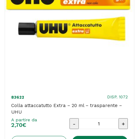
UHU
quantità
DISP. 1072
83622
Colla attaccatutto Extra – 20 ml – trasparente –
UHU
A partire da
Colla
2,70
€
attaccatutto