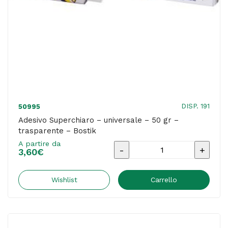
DISP. 191
50995
Adesivo Superchiaro – universale – 50 gr –
trasparente – Bostik
A partire da
Adesivo
3,60
€
Superchiaro
-
Wishlist
Carrello
universale
-
50