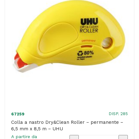
x
10
m
-
Lebez
quantità
DISP. 285
67259
Colla a nastro Dry&Clean Roller – permanente –
6,5 mm x 8,5 m – UHU
A partire da