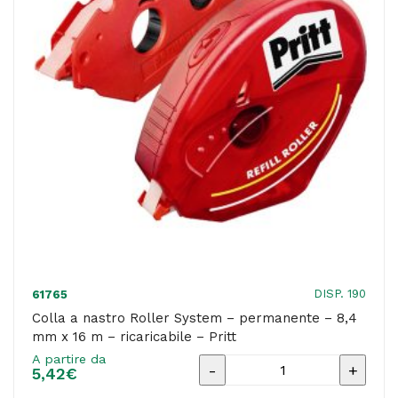
mm
x
10
m
-
Lebez
quantità
DISP. 190
61765
Colla a nastro Roller System – permanente – 8,4
mm x 16 m – ricaricabile – Pritt
A partire da
Colla
5,42
€
a