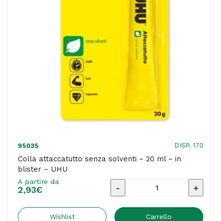
quantità
DISP. 170
95035
Colla attaccatutto senza solventi – 20 ml – in
blister – UHU
A partire da
Colla
2,93
€
attaccatutto
senza
Wishlist
Carrello