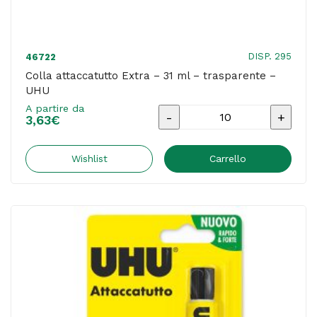
DISP. 295
46722
Colla attaccatutto Extra – 31 ml – trasparente –
UHU
A partire da
Colla
3,63
€
attaccatutto
Extra
Wishlist
Carrello
-
31
ml
-
trasparente
-
UHU