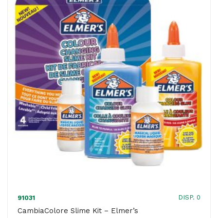
-
senza
solventi
-
bianco
-
UHU
quantità
DISP. 0
91031
CambiaColore Slime Kit – Elmer’s