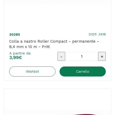
quantità
DISP. 3418
30385
Colla a nastro Roller Compact – permanente –
8,4 mm x 10 m – Pritt
A partire da
Colla
3,99
€
a
nastro
Wishlist
Carrello
Roller
Compact
-
permanente
-