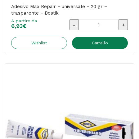
Adesivo Max Repair – universale – 20 gr –
trasparente – Bostik
A partire da
Adesivo
6,93
€
Max
Repair
Wishlist
Carrello
-
universale
-
20
gr
-
trasparente
-
Bostik
quantità