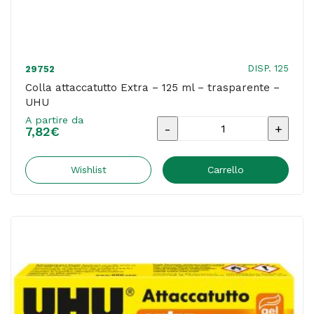
quantità
DISP. 125
29752
Colla attaccatutto Extra – 125 ml – trasparente –
UHU
A partire da
Colla
7,82
€
attaccatutto
Extra
Wishlist
Carrello
-
125
ml
-
trasparente
-