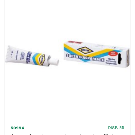
gr
-
trasparente
-
Bostik
quantità
DISP. 85
50994