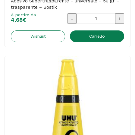
Adesivo Supertrasparente – universale – 50 gr –
trasparente – Bostik
A partire da
Adesivo
4,68
€
Supertrasparente
-
Wishlist
Carrello
universale
-
50
gr
-
trasparente
-
Bostik
quantità