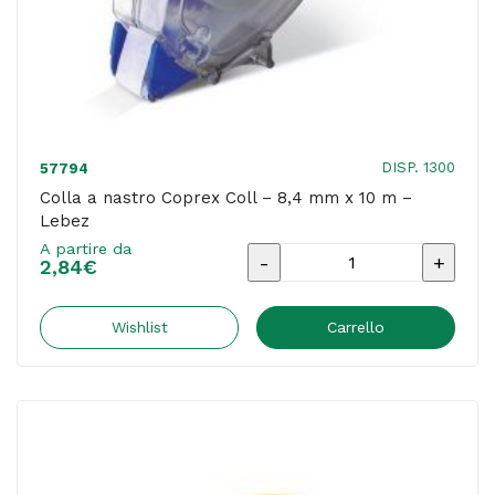
DISP. 1300
57794
Colla a nastro Coprex Coll – 8,4 mm x 10 m –
Lebez
A partire da
Colla
2,84
€
a
nastro
Wishlist
Carrello
Coprex
Coll
-
8,4
mm