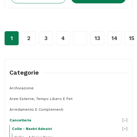
solventi
-
20
ml
1
2
3
4
…
13
14
15
-
in
blister
-
Categorie
UHU
quantità
Archiviazione
Aree Esterne, Tempo Libero E Pet
Arredamento E Complementi
[
-
]
Cancelleria
[
-
]
Colle - Nastri Adesivi