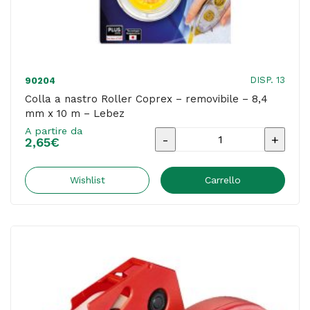
DISP. 13
90204
Colla a nastro Roller Coprex – removibile – 8,4
mm x 10 m – Lebez
A partire da
Colla
2,65
€
a
nastro
Wishlist
Carrello
Roller
Coprex
-
removibile
-
8,4