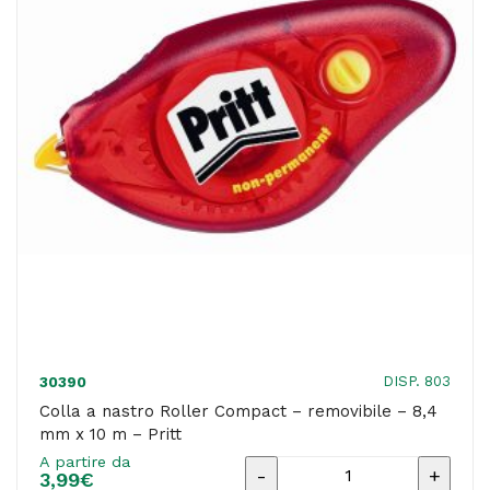
8,4
mm
x
10
m
-
Pritt
quantità
DISP. 803
30390
Colla a nastro Roller Compact – removibile – 8,4
mm x 10 m – Pritt
A partire da
Colla
3,99
€