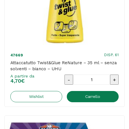
DISP. 61
47669
Attaccatutto Twist&Glue ReNature – 35 ml – senza
solventi – bianco – UHU
A partire da
Attaccatutto
4,70
€
Twist&Glue
ReNature
Wishlist
Carrello
-
35
ml