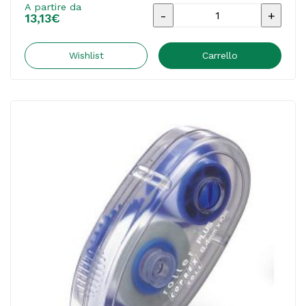
A partire da
CambiaColore
13,13
€
Slime
Kit
Wishlist
Carrello
-
Elmer's
quantità