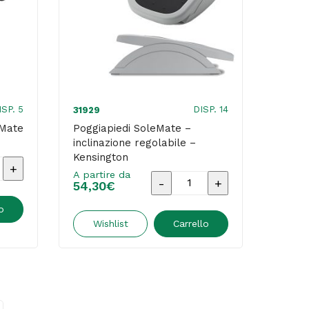
ISP. 5
DISP. 14
31929
eMate
Poggiapiedi SoleMate –
inclinazione regolabile –
Kensington
di
A partire da
Poggiapiedi
54,30
€
SoleMate
e
o
-
Wishlist
Carrello
inclinazione
regolabile
-
on
Kensington