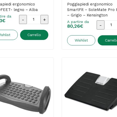
apiedi ergonomico
Poggiapiedi ergonomico
FEET- legno – Alba
SmartFit – SoleMate Pro E
– Grigio – Kensington
tire da
Poggiapiedi
3
€
A partire da
Poggiapie
80,26
€
ergonomico
ergonom
ERGOFEET-
ishlist
Carrello
SmartFit
Wishlist
Carrell
legno
-
-
SoleMat
Alba
Pro
quantità
Elite
-
Grigio
-
Kensingt
quantità