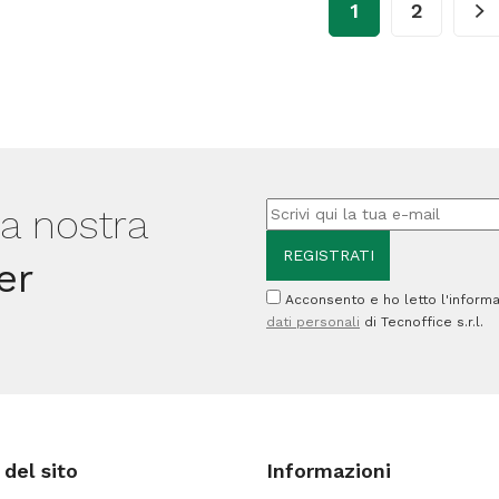
quantità
1
2
lla nostra
er
Acconsento e ho letto l'informa
dati personali
di Tecnoffice s.r.l.
del sito
Informazioni