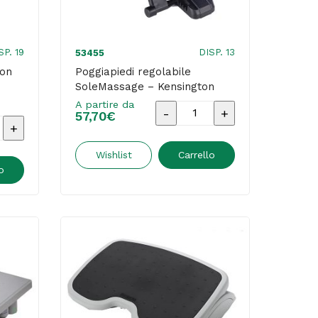
SP. 19
DISP. 13
53455
con
Poggiapiedi regolabile
SoleMassage – Kensington
A partire da
Poggiapiedi
57,70
€
di
regolabile
e
SoleMassage
Wishlist
Carrello
o
-
Kensington
quantità
rico