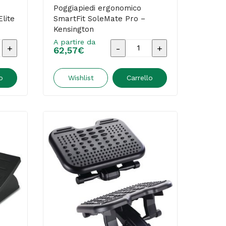
-
Poggiapiedi ergonomico
lite
SmartFit SoleMate Pro –
Titanium
Kensington
quantità
A partire da
di
Poggiapiedi
62,57
€
ico
ergonomico
SmartFit
o
Wishlist
Carrello
SoleMate
e
Pro
-
Kensington
quantità
on