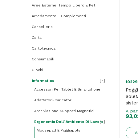
Aree Esterne, Tempo Libero E Pet
Arredamento E Complementi
Cancelleria
Carta
Cartotecnica
Consumabili
Giochi
[
-
]
Informatica
10229
Accessori Per Tablet E Smartphone
Poggi
Sole
Adattatori-Caricatori
siste
/Grig
A par
Archiviazione Supporti Magnetici
93,0
[
-
]
Ergonomia Dell' Ambiente Di Lavoro
Mousepad E Poggiapolsi
W