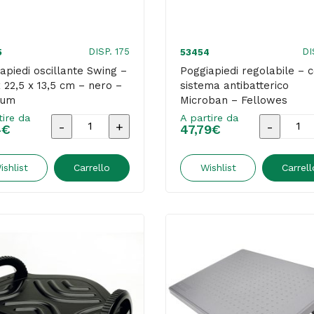
DISP. 175
DI
5
53454
apiedi oscillante Swing –
Poggiapiedi regolabile – 
x 22,5 x 13,5 cm – nero –
sistema antibatterico
ium
Microban – Fellowes
tire da
A partire da
Poggiapiedi
Poggiapie
4
€
47,79
€
oscillante
regolabil
Swing
-
ishlist
Carrello
Wishlist
Carrell
-
con
41,7
sistema
x
antibatte
22,5
Microban
x
-
13,5
Fellowes
cm
quantità