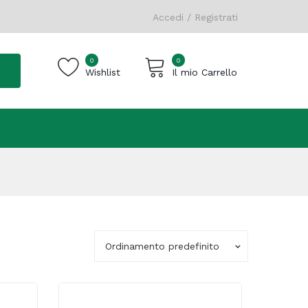
Accedi / Registrati
0
0
Wishlist
Il mio Carrello
Carrello vuoto.
Ordinamento predefinito