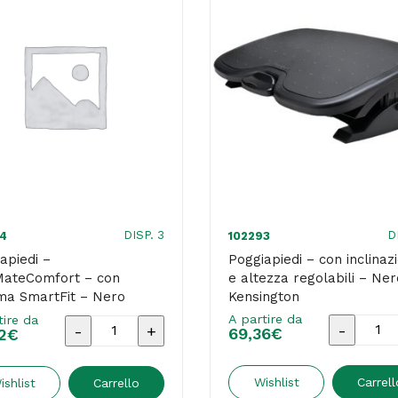
DISP. 3
D
4
102293
apiedi –
Poggiapiedi – con inclinaz
MateComfort – con
e altezza regolabili – Ner
ma SmartFit – Nero
Kensington
io – Kensington
A partire da
tire da
Poggiapie
Poggiapiedi
69,36
€
2
€
-
-
con
SoleMateComfort
Wishlist
Carrell
ishlist
Carrello