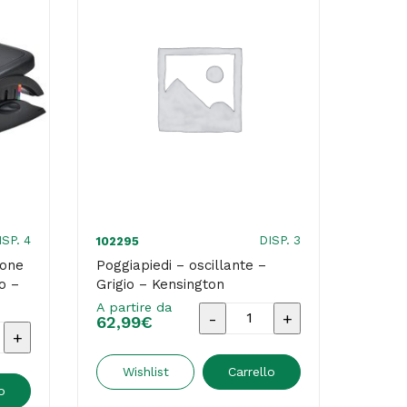
ISP. 4
DISP. 3
102295
ione
Poggiapiedi – oscillante –
o –
Grigio – Kensington
A partire da
Poggiapiedi
62,99
€
di
-
oscillante
Wishlist
Carrello
o
-