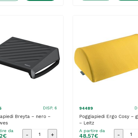
inclinazi
-
e
con
altezza
sistema
regolabili
SmartFit
-
-
Nero
Nero
-
/Grigio
Kensingt
-
quantità
Kensington
quantità
DISP. 6
D
5
94489
apiedi Breyta – nero –
Poggiapiedi Ergo Cosy – g
owes
– Leitz
tire da
A partire da
Poggiapiedi
Poggiapie
2
€
48,57
€