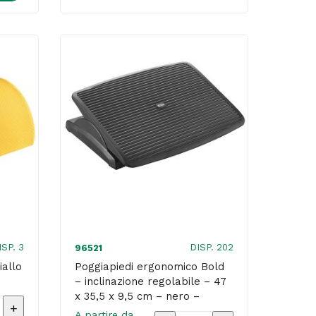
one
Grigio
-
Kensington
quantità
on
ISP. 3
DISP. 202
96521
iallo
Poggiapiedi ergonomico Bold
– inclinazione regolabile – 47
x 35,5 x 9,5 cm – nero –
di
Titanium
A partire da