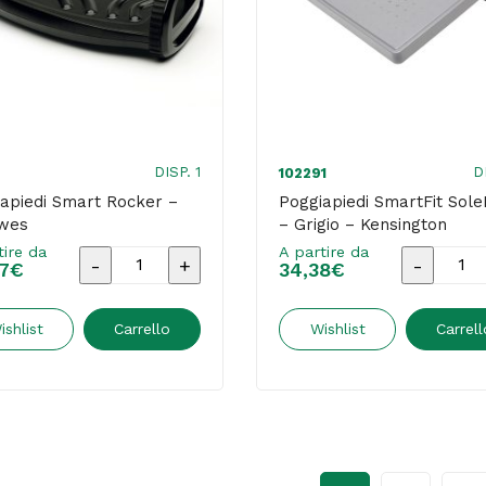
-
nero
-
Titanium
quantità
DISP. 1
D
102291
apiedi Smart Rocker –
Poggiapiedi SmartFit Sol
owes
– Grigio – Kensington
tire da
A partire da
Poggiapiedi
Poggiapie
7
€
34,38
€
Smart
SmartFit
Rocker
SoleMat
ishlist
Carrello
Wishlist
Carrell
-
-
Fellowes
Grigio
quantità
-
Kensingt