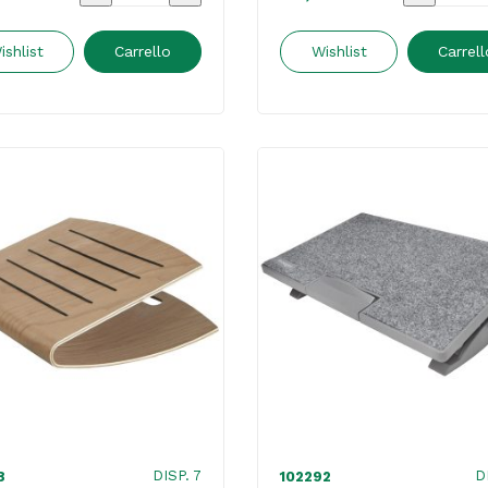
Breyta
Ergo
-
Cosy
ishlist
Carrello
Wishlist
Carrell
nero
-
-
giallo
Fellowes
-
quantità
Leitz
quantità
DISP. 7
D
8
102292