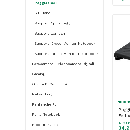
Poggiapiedi
Sit Stand
Supporti Cpu E Leggii
Supporti Lombari
Supporti-Bracci Monitor-Notebook
Supporti, Bracci Monitor E Notebook
Fotocamere E Videocamere Digitali
Gaming
Gruppi Di ContinuitÀ
Networking
10001
Periferiche Pc
Poggi
Porta Notebook
Fell
A par
Prodotti Pulizia
34,9