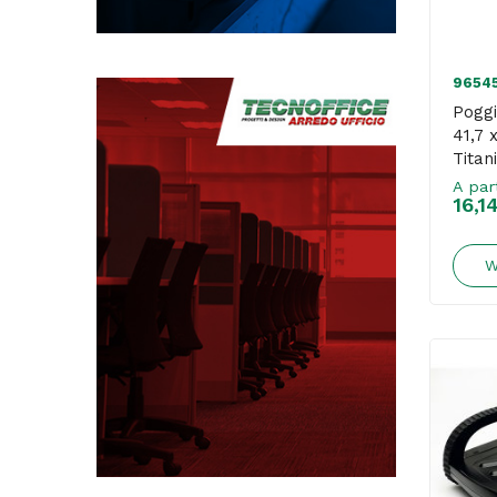
9654
Poggi
41,7 
Titan
A par
16,1
W