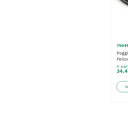
75041
Poggi
Fell
A par
34,4
W