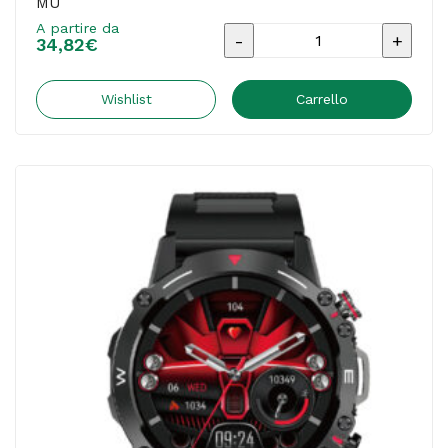
MU
A partire da
Smartwatch
34,82
€
-
Display
Wishlist
Carrello
AMOLED
-
HK21
-
Nero
-
MU
quantità