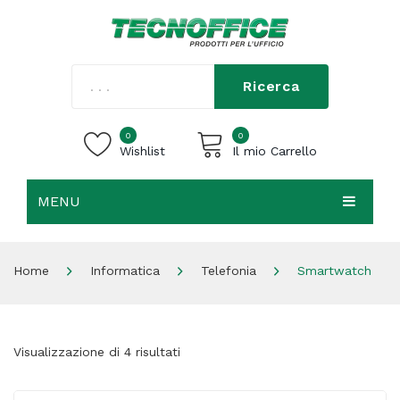
Ricerca
0
0
Wishlist
Il mio Carrello
MENU
Carrello vuoto.
HOME
Home
Informatica
Telefonia
Smartwatch
CHI SIAMO
SHOP
Visualizzazione di 4 risultati
CONTATTI
ACCEDI / REGISTRATI