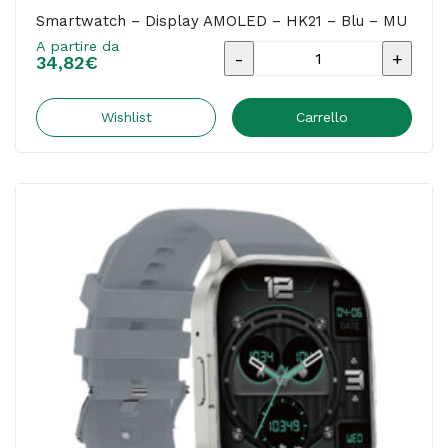
Smartwatch – Display AMOLED – HK21 – Blu – MU
A partire da
Smartwatch
34,82
€
-
Display
Wishlist
Carrello
AMOLED
-
HK21
-
Blu
-
MU
quantità