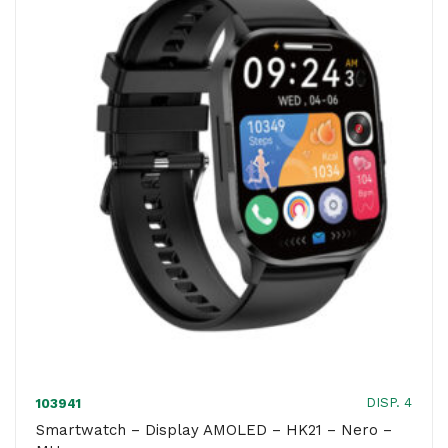
-
Grigio
-
MU
quantità
DISP. 4
103941
Smartwatch – Display AMOLED – HK21 – Nero –