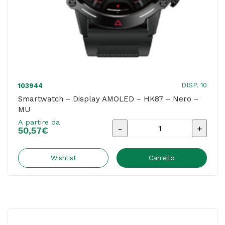
DISP. 10
103944
Smartwatch – Display AMOLED – HK87 – Nero –
MU
A partire da
Smartwatch
50,57
€
-
Display
Wishlist
Carrello
AMOLED
-
HK87
-