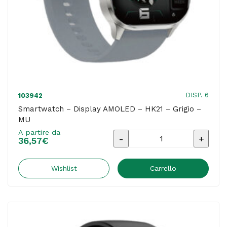
DISP. 6
103942
Smartwatch – Display AMOLED – HK21 – Grigio –
MU
A partire da
Smartwatch
36,57
€
-
Display
Wishlist
Carrello
AMOLED
-
HK21