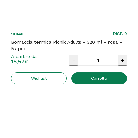
DISP. 0
91048
Borraccia termica Picnik Adults – 320 ml – rosa –
Maped
A partire da
Borraccia
15,57
€
termica
Picnik
Wishlist
Carrello
Adults
-
320
ml
-
rosa