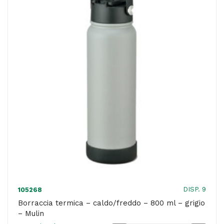
580
ml
-
rosa
corallo
-
Maped
quantità
DISP. 9
105268
Borraccia termica – caldo/freddo – 800 ml – grigio
– Mulin