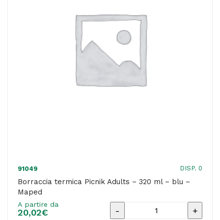
inox
-
colori
assortiti
-
Colorosa
quantità
DISP. 0
91049
Borraccia termica Picnik Adults – 320 ml – blu –
Maped
A partire da
Borraccia
20,02
€