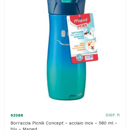
430
ml
-
rosa
corallo
-
Maped
quantità
DISP. 11
92088
Borraccia Picnik Concept – acciaio inox – 580 ml –
blu – Maped