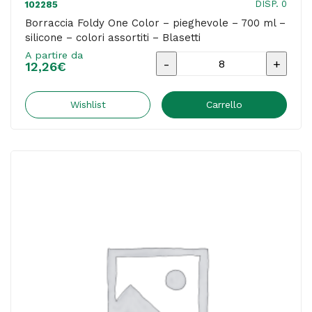
DISP. 0
102285
Borraccia Foldy One Color – pieghevole – 700 ml –
silicone – colori assortiti – Blasetti
A partire da
Borraccia
12,26
€
Foldy
One
Wishlist
Carrello
Color
-
pieghevole
-
700
ml
-
silicone
-