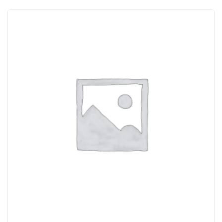
ACQUISTATI
WISHLIST
ORDINI