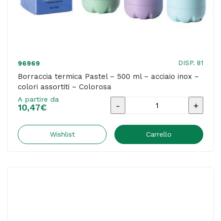
DISP. 81
96969
Borraccia termica Pastel – 500 ml – acciaio inox –
colori assortiti – Colorosa
A partire da
Borraccia
10,47
€
termica
Pastel
Wishlist
Carrello
-
500
ml
-
acciaio