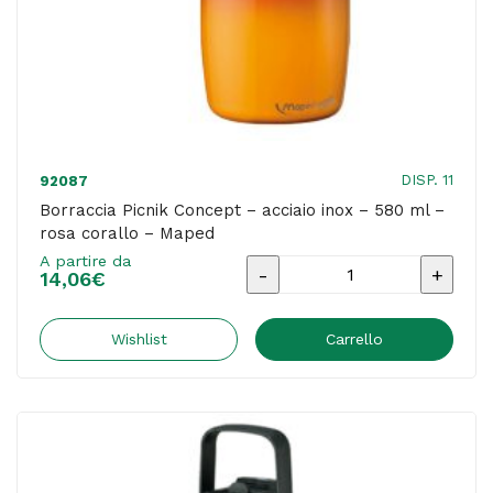
DISP. 11
92087
Borraccia Picnik Concept – acciaio inox – 580 ml –
rosa corallo – Maped
A partire da
Borraccia
14,06
€
Picnik
Concept
Wishlist
Carrello
-
acciaio
inox
-