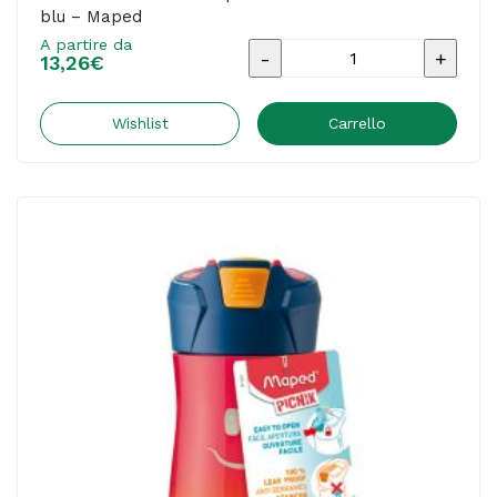
blu – Maped
A partire da
Borraccia
13,26
€
Picnik
Concept
Wishlist
Carrello
-
acciaio
inox
-
430
ml
-
blu
-
Maped
quantità