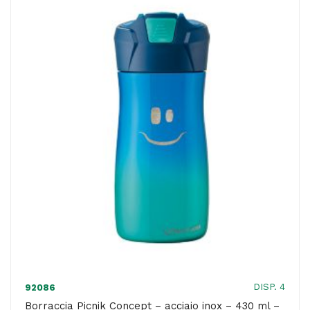
-
blu
-
Maped
quantità
DISP. 4
92086
Borraccia Picnik Concept – acciaio inox – 430 ml –