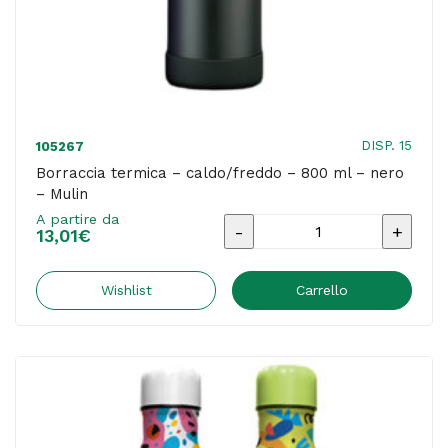
DISP. 15
105267
Borraccia termica – caldo/freddo – 800 ml – nero
– Mulin
A partire da
Borraccia
13,01
€
termica
-
Wishlist
Carrello
caldo/freddo
-
800
ml
-