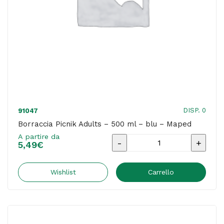
colori
assortiti
-
Blasetti
quantità
DISP. 0
91047
Borraccia Picnik Adults – 500 ml – blu – Maped
A partire da
Borraccia
5,49
€
Picnik
Adults
Wishlist
Carrello
-
500
ml