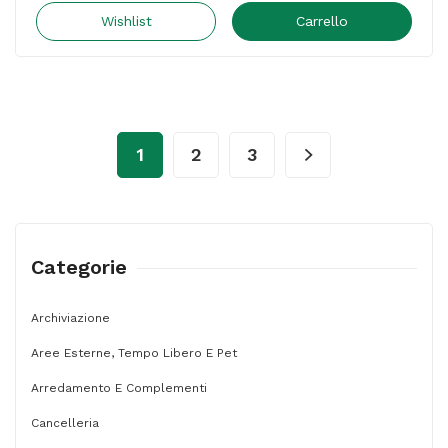
Concept
Wishlist
Carrello
Adult
-
500
ml
1
2
3
-
tritan
-
grigio
Categorie
-
Maped
Archiviazione
quantità
Aree Esterne, Tempo Libero E Pet
Arredamento E Complementi
Cancelleria