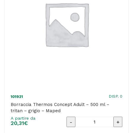
-
Maped
quantità
DISP. 0
101921
Borraccia Thermos Concept Adult – 500 ml –
tritan – grigio – Maped
A partire da
Borraccia
20,31
€
Thermos