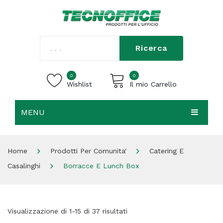
Ricerca
0
0
Wishlist
Il mio Carrello
MENU
Carrello vuoto.
HOME
Home
Prodotti Per Comunita'
Catering E
CHI SIAMO
Casalinghi
Borracce E Lunch Box
SHOP
CONTATTI
Visualizzazione di 1-15 di 37 risultati
ACCEDI / REGISTRATI