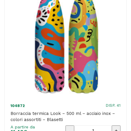
nero
-
Mulin
quantità
DISP. 41
104872
Borraccia termica Look – 500 ml – acciaio inox –
colori assortiti – Blasetti
A partire da
Borraccia