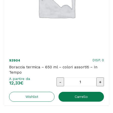
-
blu
-
Maped
quantità
DISP. 0
93904
Boraccia termica – 650 ml – colori assortiti – In
Tempo
A partire da
Boraccia
12,33
€
termica
-
Wishlist
Carrello
650
ml