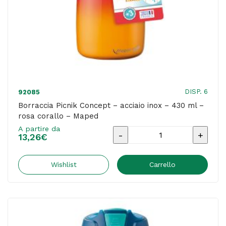
DISP. 6
92085
Borraccia Picnik Concept – acciaio inox – 430 ml –
rosa corallo – Maped
A partire da
Borraccia
13,26
€
Picnik
Concept
Wishlist
Carrello
-
acciaio
inox
-