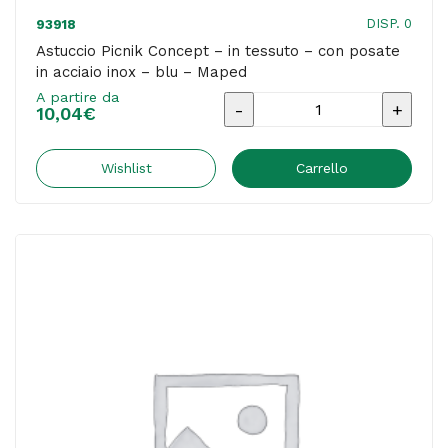
DISP. 0
93918
Astuccio Picnik Concept – in tessuto – con posate
in acciaio inox – blu – Maped
A partire da
Astuccio
10,04
€
Picnik
Concept
Wishlist
Carrello
-
in
tessuto
-
con
posate
in
acciaio
inox