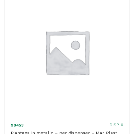
-
in
acciaio
quantità
DISP. 0
90453
Piantana in metallo – per dispenser – Mar Plast