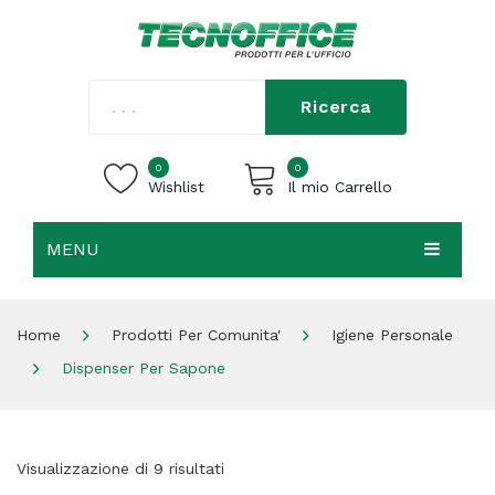
Ricerca
0
0
Wishlist
Il mio Carrello
MENU
Carrello vuoto.
HOME
Home
Prodotti Per Comunita'
Igiene Personale
CHI SIAMO
Dispenser Per Sapone
SHOP
CONTATTI
Visualizzazione di 9 risultati
ACCEDI / REGISTRATI