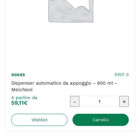
DISP. 0
90695
Dispenser automatico da appoggio – 600 ml –
Melchioni
A partire da
Dispenser
59,11
€
automatico
da
Wishlist
Carrello
appoggio
-