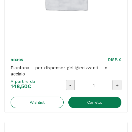
DISP. 0
90395
Piantana – per dispenser gel igienizzanti – in
acciaio
A partire da
Piantana
148,50
€
-
per
Wishlist
Carrello
dispenser
gel
igienizzanti