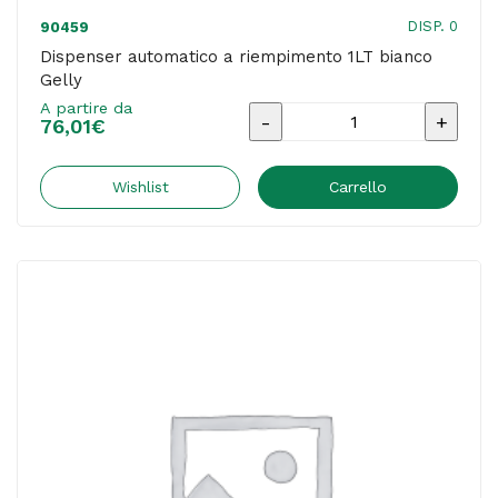
DISP. 0
90459
Dispenser automatico a riempimento 1LT bianco
Gelly
A partire da
Dispenser
76,01
€
automatico
a
Wishlist
Carrello
riempimento
1LT
bianco
Gelly
quantità