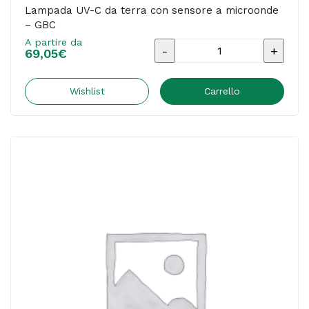
Lampada UV-C da terra con sensore a microonde
– GBC
A partire da
Lampada
69,05
€
UV-
C
Wishlist
Carrello
da
terra
con
sensore
a
microonde
-
GBC
quantità