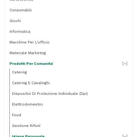
quantità
Consumabili
Giochi
Informatica
Macchine Per L'ufficio
Materiale Marketing
[
-
]
Prodotti Per Comunita'
Catering
Catering E Casalinghi
Dispositivi Di Protezione Individuale (dpi)
Elettrodomestici
Food
Gestione Rifiuti
[
-
]
Igiene Personale