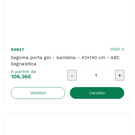
DISP. 0
90827
Sagoma porta gel – bambina – 42×140 cm – ABC
Segnaletica
A partire da
Sagoma
106,36
€
porta
gel
Wishlist
Carrello
-
bambina
-
42x140