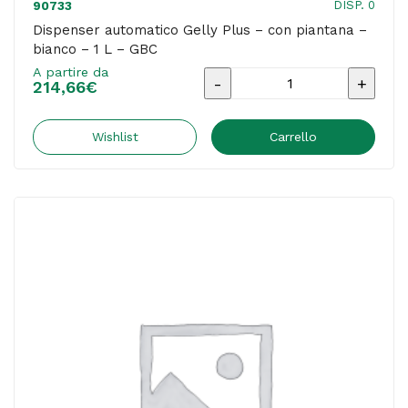
DISP. 0
90733
Dispenser automatico Gelly Plus – con piantana –
bianco – 1 L – GBC
A partire da
Dispenser
214,66
€
automatico
Gelly
Wishlist
Carrello
Plus
-
con
piantana
-
bianco
-
1
L