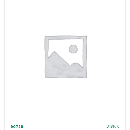
-
con
pompetta
-
500
ml
quantità
DISP. 0
90728