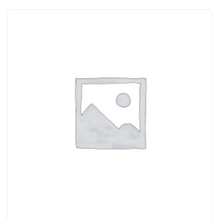
ACQUISTATI
WISHLIST
ORDINI