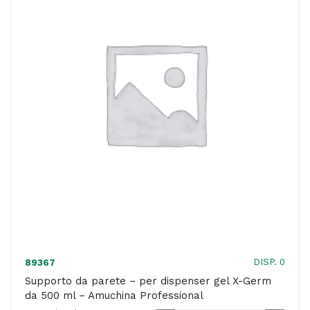
cm
-
ABC
Segnaletica
quantità
DISP. 0
89367
Supporto da parete – per dispenser gel X-Germ
da 500 ml – Amuchina Professional