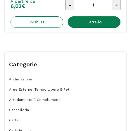
A partire da
Supporto
6,02
€
da
parete
Wishlist
Carrello
-
per
dispenser
gel
Categorie
X-
Germ
Archiviazione
da
Aree Esterne, Tempo Libero E Pet
500
ml
Arredamento E Complementi
-
Cancelleria
Amuchina
Carta
Professional
Cartotecnica