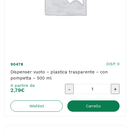
-
GBC
quantità
DISP. 0
90478
Dispenser vuoto – plastica trasparente – con
pompetta – 500 ml
A partire da
Dispenser
2,79
€
vuoto
-
Wishlist
Carrello
plastica
trasparente