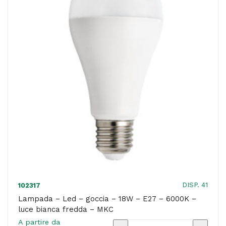
E27
-
4000K
-
luce
bianca
naturale
-
MKC
quantità
DISP. 41
102317
Lampada – Led – goccia – 18W – E27 – 6000K –
luce bianca fredda – MKC
A partire da