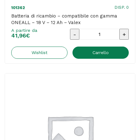
DISP. 0
101362
Batteria di ricambio – compatibile con gamma
ONEALL – 18 V – 12 Ah – Valex
A partire da
Batteria
41,96
€
di
ricambio
Wishlist
Carrello
-
compatibile
con
gamma
ONEALL
-
18
V
-