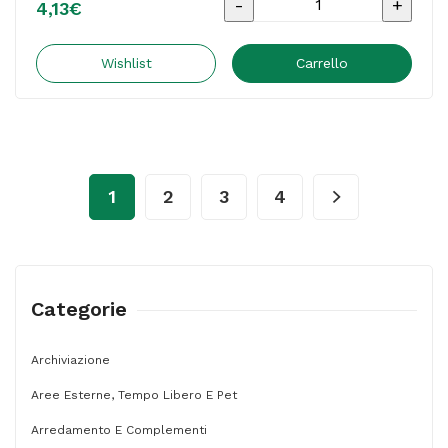
Lampada
4,13
€
-
Led
Wishlist
Carrello
-
goccia
-
18W
1
2
3
4
-
E27
-
6000K
Categorie
-
luce
Archiviazione
bianca
Aree Esterne, Tempo Libero E Pet
fredda
Arredamento E Complementi