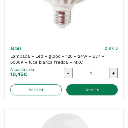
luce
bianca
naturale
-
MKC
quantità
DISP. 0
81491
Lampada – Led – globo – 120 – 24W – E27 –
6000K – luce bianca fredda – MKC
A partire da
Lampada
10,45
€
-
Led
Wishlist
Carrello
-
globo
-
120