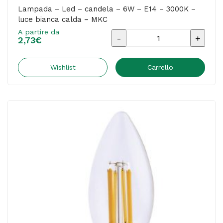
Lampada – Led – candela – 6W – E14 – 3000K –
luce bianca calda – MKC
A partire da
Lampada
2,73
€
-
Led
Wishlist
Carrello
-
candela
-
6W
-
E14
-
3000K
-
luce