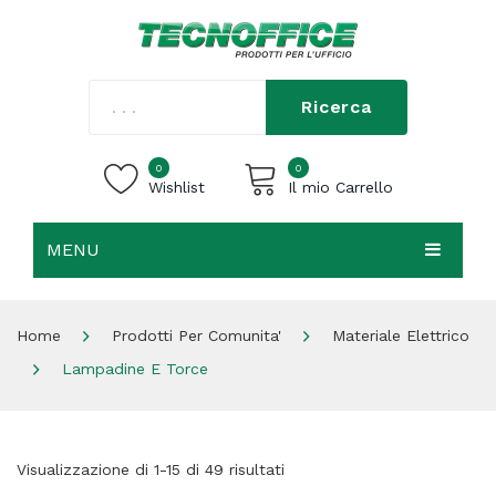
Ricerca
0
0
Wishlist
Il mio Carrello
MENU
Carrello vuoto.
HOME
Home
Prodotti Per Comunita'
Materiale Elettrico
CHI SIAMO
Lampadine E Torce
SHOP
CONTATTI
Visualizzazione di 1-15 di 49 risultati
ACCEDI / REGISTRATI