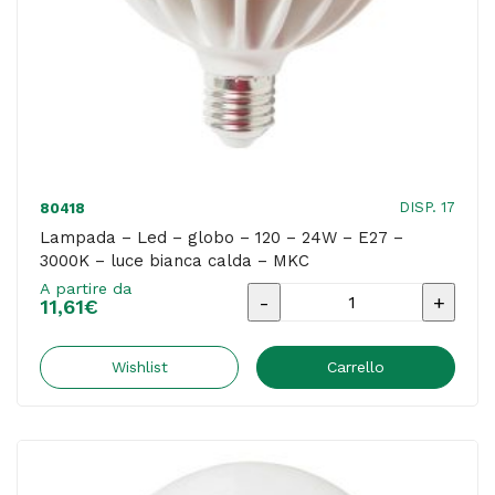
fredda
-
MKC
quantità
DISP. 17
80418
Lampada – Led – globo – 120 – 24W – E27 –
3000K – luce bianca calda – MKC
A partire da
Lampada
11,61
€
-
Led
Wishlist
Carrello
-
globo
-