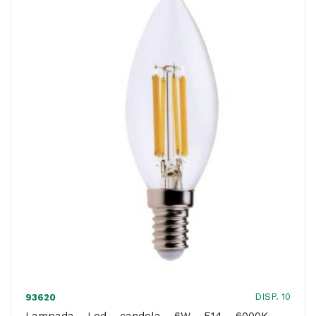
6W
-
E14
-
4000K
-
luce
bianca
naturale
-
MKC
quantità
DISP. 10
93620