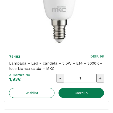
26
x
23
x
7
cm
-
nero/rosso
DISP. 98
79483
-
Lampada – Led – candela – 5,5W – E14 – 3000K –
luce bianca calda – MKC
Valex
A partire da
quantità
Lampada
1,93
€
-
Led
Wishlist
Carrello
-
candela