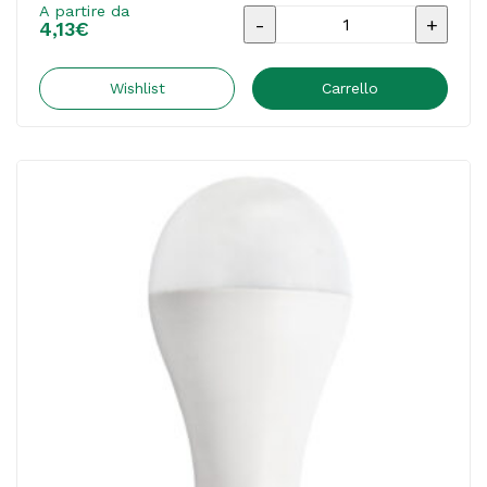
A partire da
Lampada
4,13
€
-
Led
Wishlist
Carrello
-
goccia
-
18W
-
E27
-
3000K
-
luce
bianca
calda