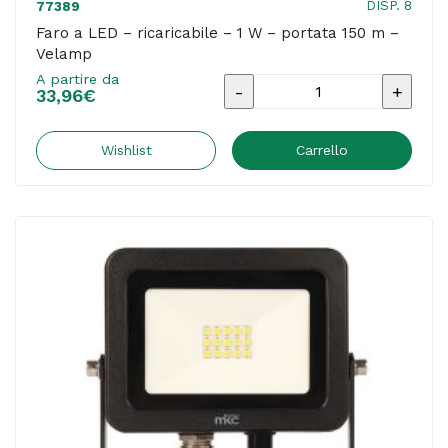
DISP. 8
77389
Faro a LED – ricaricabile – 1 W – portata 150 m –
Velamp
A partire da
Faro
33,96
€
a
LED
Wishlist
Carrello
-
ricaricabile
-
1
W
-
portata
150
m