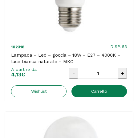
-
MKC
quantità
DISP. 53
102318
Lampada – Led – goccia – 18W – E27 – 4000K –
luce bianca naturale – MKC
A partire da
Lampada
4,13
€
-
Led
Wishlist
Carrello
-
goccia
-
18W
-