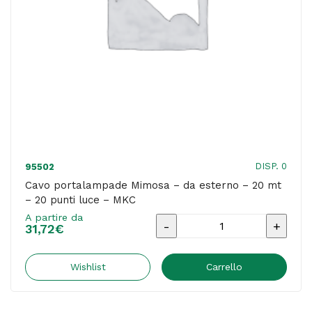
12
Ah
-
Valex
quantità
DISP. 0
95502
Cavo portalampade Mimosa – da esterno – 20 mt
– 20 punti luce – MKC
A partire da
Cavo
31,72
€
portalampade
Mimosa
Wishlist
Carrello
-
da