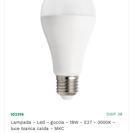
-
24W
-
E27
-
6000K
-
luce
bianca
fredda
-
MKC
quantità
DISP. 38
102319
Lampada – Led – goccia – 18W – E27 – 3000K –
luce bianca calda – MKC