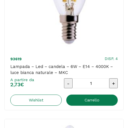
bianca
calda
-
MKC
quantità
DISP. 4
93619
Lampada – Led – candela – 6W – E14 – 4000K –
luce bianca naturale – MKC
A partire da
Lampada
2,73
€
-
Led
Wishlist
Carrello
-
candela
-