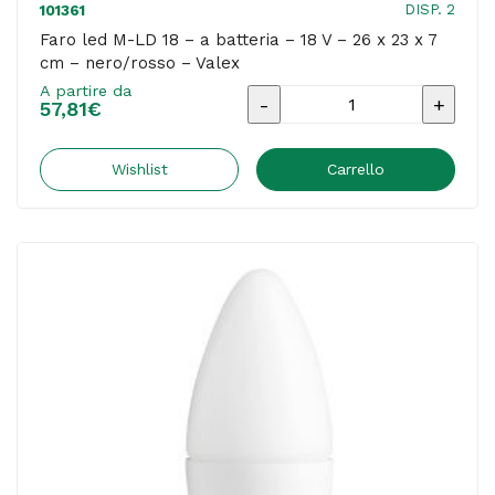
DISP. 2
101361
luce
Faro led M-LD 18 – a batteria – 18 V – 26 x 23 x 7
cm – nero/rosso – Valex
bianca
A partire da
fredda
Faro
57,81
€
-
led
MKC
M-
Wishlist
Carrello
quantità
LD
18
-
a
batteria
-
18
V
-