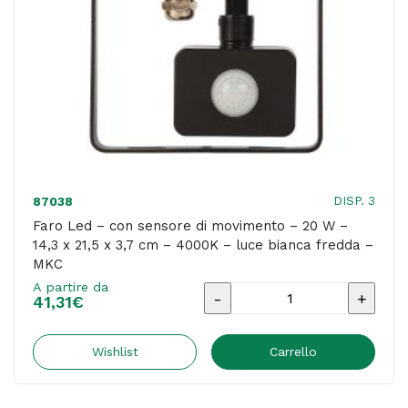
-
Velamp
quantità
DISP. 3
87038
Faro Led – con sensore di movimento – 20 W –
14,3 x 21,5 x 3,7 cm – 4000K – luce bianca fredda –
MKC
A partire da
Faro
41,31
€
Led
-
Wishlist
Carrello
con
sensore