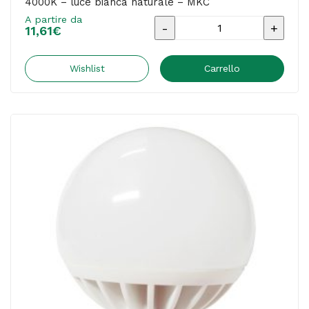
4000K – luce bianca naturale – MKC
A partire da
Lampada
11,61
€
-
Led
Wishlist
Carrello
-
globo
-
120
-
24W
-
E27
-
4000K
-