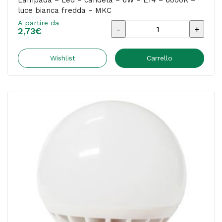
Lampada – Led – candela – 6W – E14 – 6000K –
luce bianca fredda – MKC
A partire da
Lampada
2,73
€
-
Led
Wishlist
Carrello
-
candela
-
6W
-
E14
-
6000K
-
luce
bianca