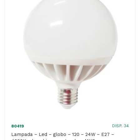
120
-
24W
-
E27
-
3000K
-
luce
bianca
calda
-
MKC
quantità
DISP. 34
80419
Lampada – Led – globo – 120 – 24W – E27 –