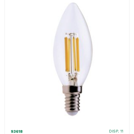
-
5,5W
-
E14
-
3000K
-
luce
bianca
calda
-
MKC
quantità
DISP. 11
93618