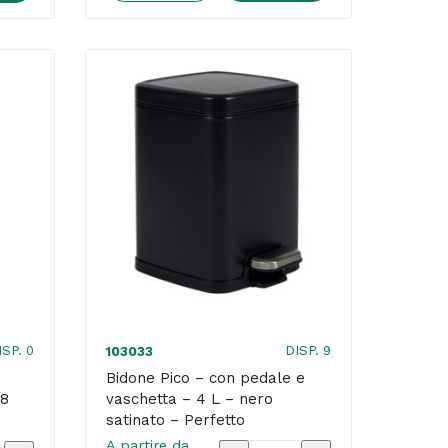
linea
Mercurio
-
bianco
li
-
King
Collection
enico
quantità
ISP. 0
DISP. 9
103033
,6cm
Bidone Pico – con pedale e
 8
vaschetta – 4 L – nero
satinato – Perfetto
A partire da