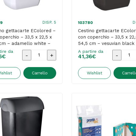
satinato
-
Perfetto
DISP. 5
D
79
103780
quantità
no gettacarte EColored –
Cestino gettacarte EColo
operchio – 33,5 x 22,5 x
con coperchio – 33,5 x 22,
cm – adamello white –
54,5 cm – vesuvian black
last
Mar Plast
tire da
A partire da
Cestino
Cestino
6
€
41,36
€
gettacarte
gettacar
EColored
EColored
ishlist
Carrello
Wishlist
Carrell
-
-
con
con
coperchio
coperchi
-
-
33,5
33,5
x
x