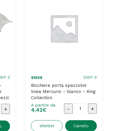
ISP. 0
DISP. 0
91559
–
Bicchiere porta spazzolini
e
linea Mercurio – bianco – King
pezzi
Collection
– Mar
A partire da
Bicchiere
ti
4,42
€
porta
spazzolini
Wishlist
Carrello
o