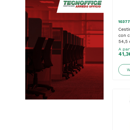
1037
Cesti
con c
54,5 
Mar P
A par
41,3
W