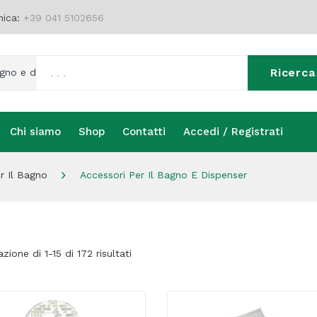
nica:
+39 041 5102656
Ricerca
agno e dispenser
Chi siamo
Shop
Contatti
Accedi / Registrati
Chi siamo
Shop
Contatti
Accedi / Registrati
r Il Bagno
Accessori Per Il Bagno E Dispenser
azione di 1-15 di 172 risultati