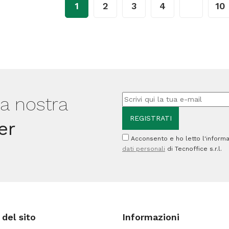
10
1
2
3
4
…
10
33,5x22,5x9
pezzi
cm
quantità
-
23
L
-
lla nostra
nero
-
er
Mar
Acconsento e ho letto l'informa
dati personali
di Tecnoffice s.r.l.
Plast
quantità
del sito
Informazioni