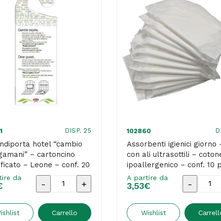
DISP. 25
D
1
102860
diporta hotel “cambio
Assorbenti igienici giorno 
gamani” – cartoncino
con ali ultrasottili – coton
ificato – Leone – conf. 20
ipoallergenico – conf. 10 
– 12,8x9x0,6cm – bianco 
tire da
A partire da
Appendiporta
Assorben
€
3,53
€
Plast
hotel
igienici
"cambio
giorno
ishlist
Carrello
Wishlist
Carrell