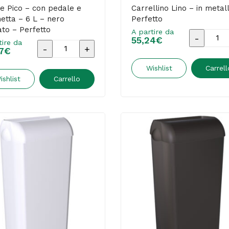
-
e Pico – con pedale e
Carrellino Lino – in metal
etta – 6 L – nero
Perfetto
bianco
ato – Perfetto
A partire da
-
Carrellin
55,24
€
tire da
Bidone
7
€
Perfetto
Lino
Pico
quantità
-
Wishlist
Carrell
-
ishlist
Carrello
in
con
metallo
pedale
-
e
Perfetto
vaschetta
quantità
-
6
L
-
nero