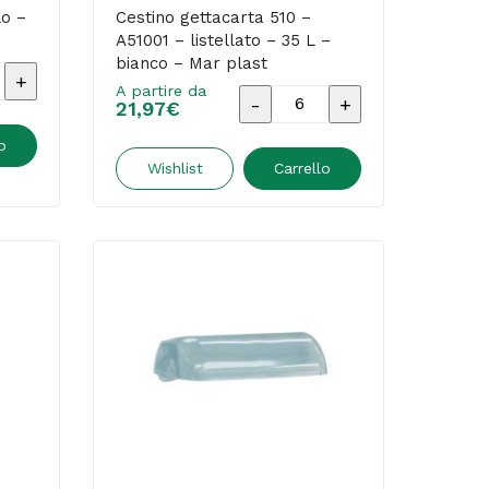
quantità
lo –
Cestino gettacarta 510 –
A51001 – listellato – 35 L –
bianco – Mar plast
o
A partire da
Cestino
21,97
€
gettacarta
o
510
Wishlist
Carrello
-
A51001
-
listellato
-
35
L
-
bianco