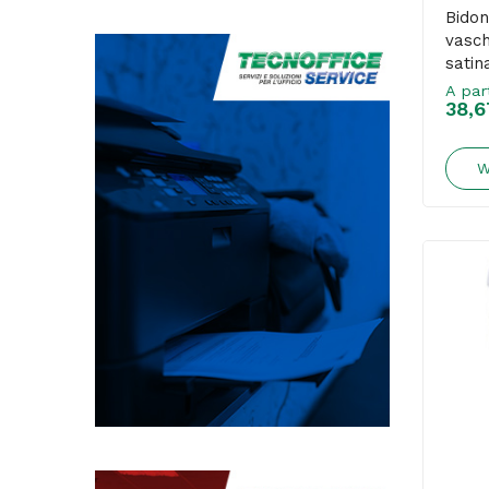
Bidon
vasch
satin
A par
38,6
W