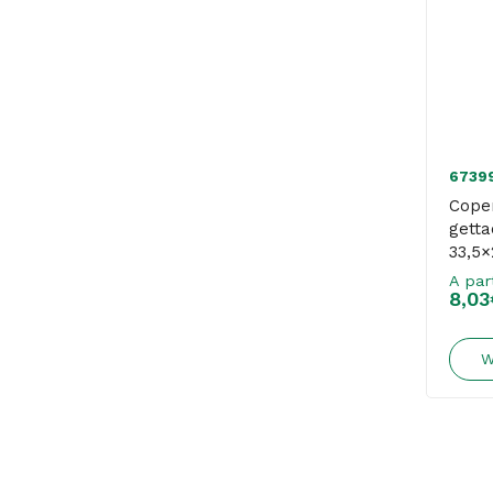
6739
Coper
getta
33,5×
– Mar
A par
8,03
W