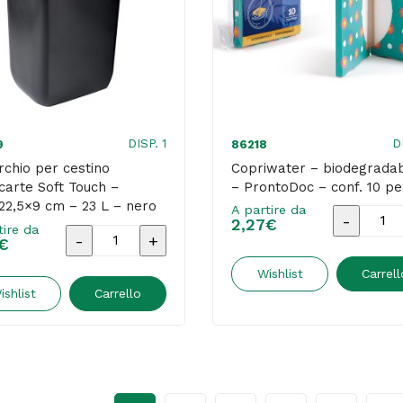
22,5
22,5
x
x
54,5
54,5
cm
cm
-
-
adamello
vesuvian
DISP. 1
D
9
86218
white
black
chio per cestino
Copriwater – biodegradab
carte Soft Touch –
– ProntoDoc – conf. 10 pe
-
-
22,5×9 cm – 23 L – nero
A partire da
Mar
Mar
Copriwat
2,27
€
 Plast
tire da
Coperchio
Plast
Plast
€
-
per
quantità
quantità
biodegra
Wishlist
Carrell
cestino
ishlist
Carrello
-
gettacarte
ProntoD
Soft
-
Touch
conf.
-