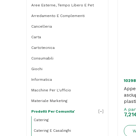
Aree Esterne, Tempo Libero E Pet
Arredamento E Complementi
Cancelleria
Carta
Cartotecnica
Consumabili
Giochi
Informatica
10298
Appen
Macchine Per L'ufficio
asciu
Materiale Marketing
plast
pezzi
A par
[
-
]
Prodotti Per Comunita'
7,21
Catering
Catering E Casalinghi
W