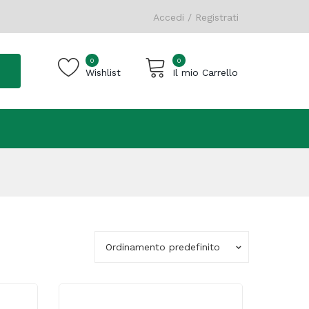
Accedi / Registrati
0
0
Wishlist
Il mio Carrello
Carrello vuoto.
Ordinamento predefinito