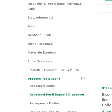
Dispositivi Di Protezione Individuale
(dpi)
Elettrodomestici
Food
Gestione Rifiuti
Igiene Personale
Materiale Elettrico
Primo Soccorso
Prodotti E Accessori Per La Pulizia
[
-
]
Prodotti Per Il Bagno
Accessori Bagno
91556
Bicch
Accessori Per Il Bagno E Dispenser
linea
Asciugamani Elettrici
Colle
A par
Bobine Asciugatutto E Supporti