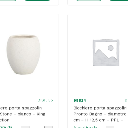
asciugamani"
-
-
con
cartoncino
ali
plastificato
ultrasotti
-
-
Leone
cotone
-
ipoallerg
conf.
-
20
conf.
pezzi
10
quantità
pezzi
-
DISP. 35
D
99824
12,8x9x0
iere porta spazzolini
Bicchiere porta spazzolini
 Stone – bianco – King
Pronto Bagno – diametro
-
ction
cm – H 12,5 cm – PPL –
bianco
bianco – Perfetto
tire da
A partire da