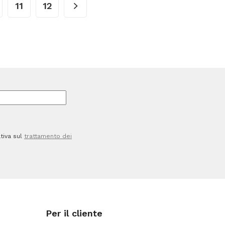
11
12
x
37,5
cm
-
Mar
Plast
-
conf.
200
tiva sul
trattamento dei
pezzi
quantità
Per il cliente