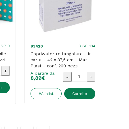
x
225
x
335
mm
-
ISP. 0
DISP. 184
93420
bianco
ile
Copriwater rettangolare – in
zzi
carta – 42 x 37,5 cm – Mar
/
Plast – conf. 200 pezzi
azzurro
er
A partire da
Copriwater
8,89
€
-
rettangolare
Mar
dabile
o
-
Wishlist
Carrello
Plast
in
quantità
oc
carta
-
42