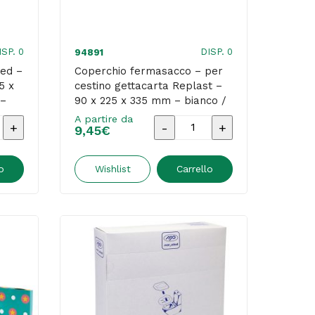
-
Mar
plast
ISP. 0
DISP. 0
94891
quantità
red –
Coperchio fermasacco – per
5 x
cestino gettacarta Replast –
 –
90 x 225 x 335 mm – bianco /
azzurro – Mar Plast
A partire da
Coperchio
9,45
€
te
fermasacco
-
o
Wishlist
Carrello
per
cestino
o
gettacarta
Replast
-
90