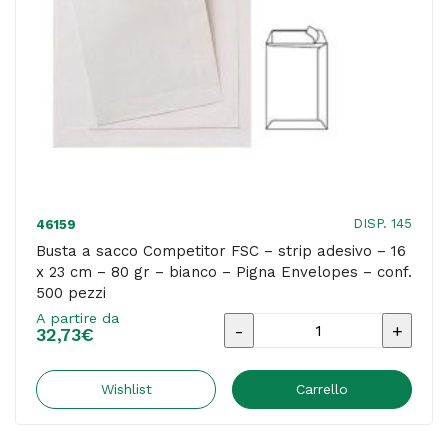
cm
-
80
gr
-
bianco
-
Pigna
DISP. 145
46159
Envelopes
Busta a sacco Competitor FSC – strip adesivo – 16
x 23 cm – 80 gr – bianco – Pigna Envelopes – conf.
-
500 pezzi
conf.
A partire da
Busta
100
32,73
€
a
pezzi
sacco
Wishlist
Carrello
quantità
Competitor
FSC