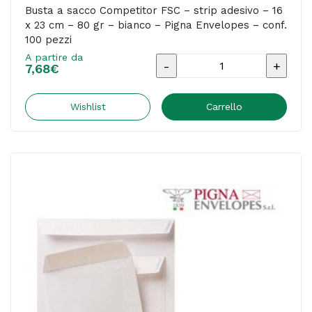
conf.
Busta a sacco Competitor FSC – strip adesivo – 16
x 23 cm – 80 gr – bianco – Pigna Envelopes – conf.
2000
100 pezzi
pezzi
A partire da
Busta
quantità
7,68
€
a
sacco
Wishlist
Carrello
Competitor
FSC
-
strip
adesivo
-
16
x
23