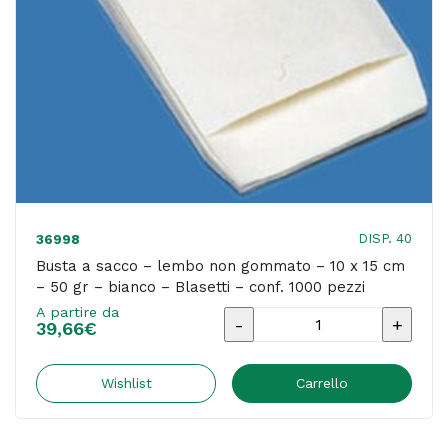
carta
pergamino
-
Blasetti
-
conf.
1000
pezzi
DISP. 40
36998
quantità
Busta a sacco – lembo non gommato – 10 x 15 cm
– 50 gr – bianco – Blasetti – conf. 1000 pezzi
A partire da
Busta
39,66
€
a
sacco
Wishlist
Carrello
-
lembo