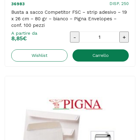
Pigna
DISP. 250
36983
Envelopes
Busta a sacco Competitor FSC – strip adesivo – 19
x 26 cm – 80 gr – bianco – Pigna Envelopes –
-
conf. 100 pezzi
conf.
A partire da
Busta
500
8,85
€
a
pezzi
sacco
Wishlist
Carrello
quantità
Competitor
FSC
-
strip
adesivo
-
19
x
26