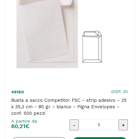
x
35,3
cm
-
80
gr
-
bianco
-
Pigna
DISP. 30
46160
Envelopes
Busta a sacco Competitor FSC – strip adesivo – 25
x 35,3 cm – 80 gr – bianco – Pigna Envelopes –
-
conf. 500 pezzi
conf.
A partire da
Busta
100
60,21
€
a
pezzi