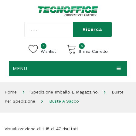
Ricerca
0
0
Wishlist
Il mio Carrello
MENU
Carrello vuoto.
HOME
Home
Spedizione Imballo E Magazzino
Buste
CHI SIAMO
Per Spedizione
Buste A Sacco
SHOP
CONTATTI
Visualizzazione di 1-15 di 47 risultati
ACCEDI / REGISTRATI