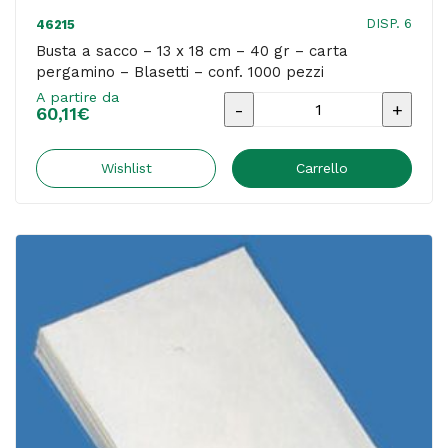
DISP. 6
46215
Busta a sacco – 13 x 18 cm – 40 gr – carta
pergamino – Blasetti – conf. 1000 pezzi
A partire da
Busta
60,11
€
a
sacco
Wishlist
Carrello
-
13
x
18
cm
-
40
gr
-