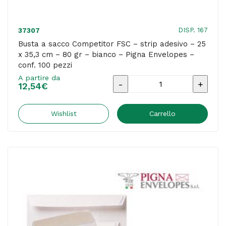
-
Pigna
DISP. 167
37307
Envelopes
Busta a sacco Competitor FSC – strip adesivo – 25
x 35,3 cm – 80 gr – bianco – Pigna Envelopes –
-
conf. 100 pezzi
conf.
A partire da
Busta
500
12,54
€
a
pezzi
sacco
Wishlist
Carrello
quantità
Competitor
FSC
-
strip
adesivo
-
25