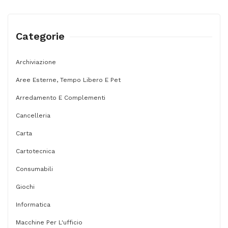
-
con
finestra
Categorie
-
23
Archiviazione
x
Aree Esterne, Tempo Libero E Pet
33
Arredamento E Complementi
cm
Cancelleria
-
Carta
100
Cartotecnica
gr
-
Consumabili
bianco
Giochi
-
Informatica
Pigna
Macchine Per L'ufficio