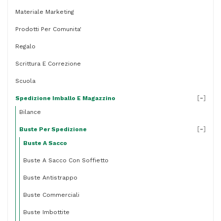
Envelopes
Materiale Marketing
-
Prodotti Per Comunita'
conf.
500
Regalo
pezzi
Scrittura E Correzione
quantità
Scuola
[
-
]
Spedizione Imballo E Magazzino
Bilance
[
-
]
Buste Per Spedizione
Buste A Sacco
Buste A Sacco Con Soffietto
Buste Antistrappo
Buste Commerciali
Buste Imbottite