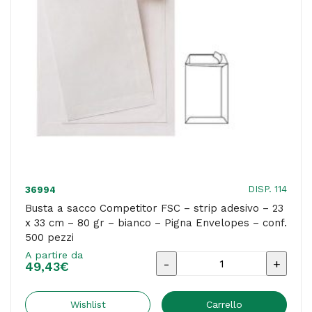
33
cm
-
80
gr
-
bianco
-
Pigna
DISP. 114
36994
Envelopes
Busta a sacco Competitor FSC – strip adesivo – 23
x 33 cm – 80 gr – bianco – Pigna Envelopes – conf.
-
500 pezzi
conf.
A partire da
Busta
100
49,43
€
a
pezzi
sacco
Wishlist
Carrello
quantità