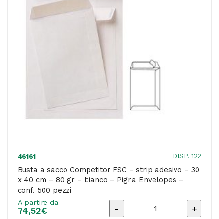
30
x
40
cm
-
80
gr
-
bianco
-
Pigna
DISP. 122
46161
Envelopes
Busta a sacco Competitor FSC – strip adesivo – 30
x 40 cm – 80 gr – bianco – Pigna Envelopes –
-
conf. 500 pezzi
conf.
A partire da
Busta
50
74,52
€