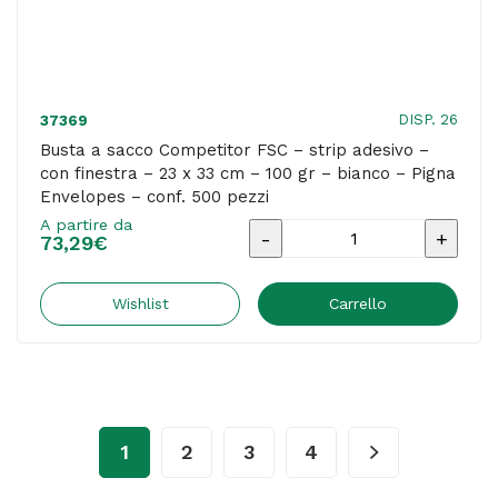
-
bianco
-
Pigna
DISP. 26
37369
Envelopes
Busta a sacco Competitor FSC – strip adesivo –
con finestra – 23 x 33 cm – 100 gr – bianco – Pigna
-
Envelopes – conf. 500 pezzi
conf.
A partire da
Busta
500
73,29
€
a
pezzi
sacco
Wishlist
Carrello
quantità
Competitor
FSC
-
strip
1
2
3
4
adesivo