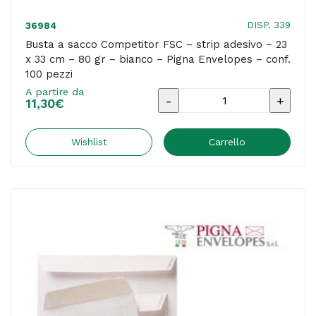
Pigna
DISP. 339
36984
Envelopes
Busta a sacco Competitor FSC – strip adesivo – 23
x 33 cm – 80 gr – bianco – Pigna Envelopes – conf.
-
100 pezzi
conf.
A partire da
Busta
500
11,30
€
a
pezzi
sacco
Wishlist
Carrello
quantità
Competitor
FSC
-
strip
adesivo
-
23
x