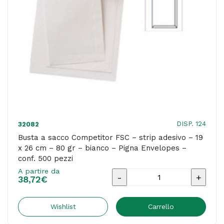
cm
-
80
gr
-
bianco
-
Pigna
DISP. 124
32082
Envelopes
Busta a sacco Competitor FSC – strip adesivo – 19
x 26 cm – 80 gr – bianco – Pigna Envelopes –
-
conf. 500 pezzi
conf.
A partire da
Busta
100
38,72
€
a
pezzi
sacco
Wishlist
Carrello
quantità
Competitor