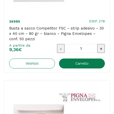
bianco
-
Pigna
DISP. 278
36985
Envelopes
Busta a sacco Competitor FSC – strip adesivo – 30
x 40 cm – 80 gr – bianco – Pigna Envelopes –
-
conf. 50 pezzi
conf.
A partire da
Busta
500
9,36
€
a
pezzi
sacco
Wishlist
Carrello
quantità
Competitor
FSC
-
strip
adesivo
-