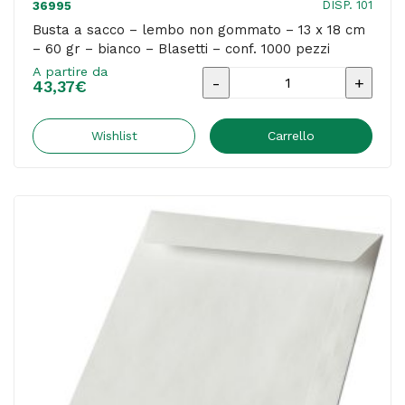
DISP. 101
36995
conf.
Busta a sacco – lembo non gommato – 13 x 18 cm
– 60 gr – bianco – Blasetti – conf. 1000 pezzi
1000
A partire da
pezzi
Busta
43,37
€
quantità
a
sacco
Wishlist
Carrello
-
lembo
non
gommato
-
13
x
18
cm