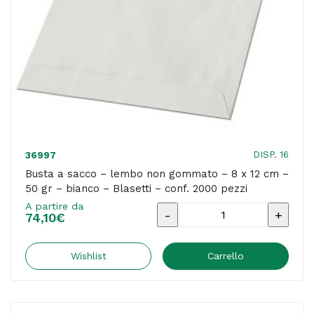
-
60
gr
-
bianco
-
Blasetti
-
DISP. 16
36997
conf.
Busta a sacco – lembo non gommato – 8 x 12 cm –
50 gr – bianco – Blasetti – conf. 2000 pezzi
1000
A partire da
pezzi
Busta
74,10
€
quantità
a
sacco
Wishlist
Carrello
-
lembo