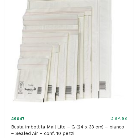
x
33
cm)
-
bianco
-
Sealed
Air
-
conf.
10
pezzi
quantità
DISP. 88
49047
Busta imbottita Mail Lite – G (24 x 33 cm) – bianco
– Sealed Air – conf. 10 pezzi