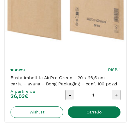
avana
-
Bong
Packaging
-
conf.
100
pezzi
DISP. 1
104929
quantità
Busta imbottita AirPro Green – 20 x 26,5 cm –
carta – avana – Bong Packaging – conf. 100 pezzi
A partire da
Busta
26,03
€
imbottita
AirPro
Wishlist
Carrello
Green
-