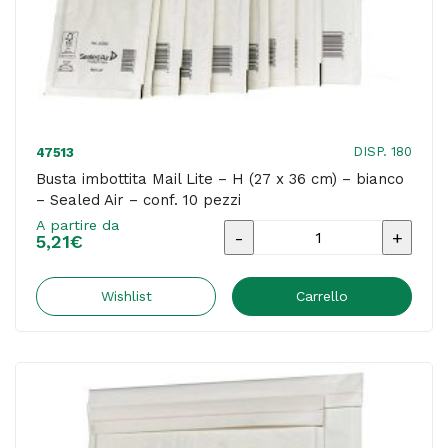
-
conf.
10
pezzi
quantità
DISP. 180
47513
Busta imbottita Mail Lite – H (27 x 36 cm) – bianco
– Sealed Air – conf. 10 pezzi
A partire da
Busta
5,21
€
imbottita
Mail
Wishlist
Carrello
Lite
-
H
(27
x