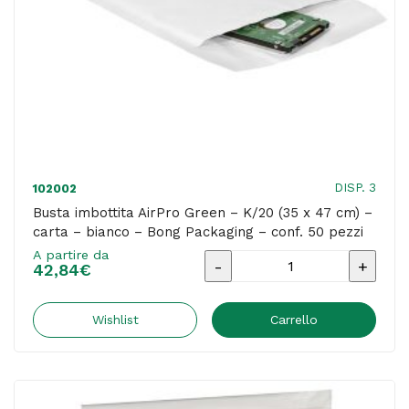
bianco
-
Bong
Packaging
-
conf.
100
DISP. 3
102002
pezzi
Busta imbottita AirPro Green – K/20 (35 x 47 cm) –
carta – bianco – Bong Packaging – conf. 50 pezzi
quantità
A partire da
Busta
42,84
€
imbottita
AirPro
Wishlist
Carrello
Green
-
K/20