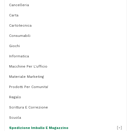
-
Cancelleria
conf.
Carta
10
Cartotecnica
pezzi
quantità
Consumabili
Giochi
Informatica
Macchine Per L'ufficio
Materiale Marketing
Prodotti Per Comunita'
Regalo
Scrittura E Correzione
Scuola
[
-
]
Spedizione Imballo E Magazzino