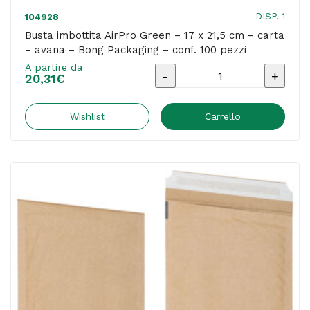
DISP. 1
104928
Busta imbottita AirPro Green – 17 x 21,5 cm – carta
– avana – Bong Packaging – conf. 100 pezzi
A partire da
Busta
20,31
€
imbottita
AirPro
Wishlist
Carrello
Green
-
17
x
21,5
cm
-
carta
-