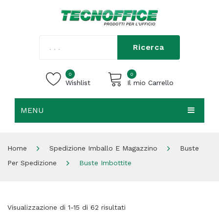
Ricerca
0
0
Wishlist
Il mio Carrello
MENU
Carrello vuoto.
HOME
Home
Spedizione Imballo E Magazzino
Buste
CHI SIAMO
Per Spedizione
Buste Imbottite
SHOP
CONTATTI
Visualizzazione di 1-15 di 62 risultati
ACCEDI / REGISTRATI