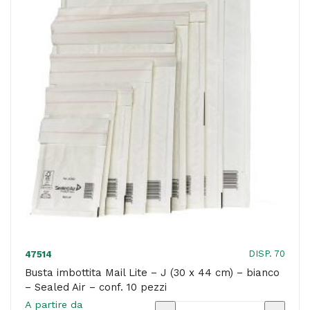
36
cm)
-
bianco
-
Sealed
Air
-
conf.
10
pezzi
quantità
DISP. 70
47514
Busta imbottita Mail Lite – J (30 x 44 cm) – bianco
– Sealed Air – conf. 10 pezzi
A partire da