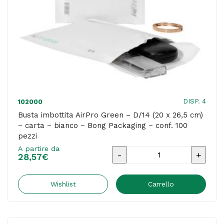
bianco
-
Bong
Packaging
-
conf.
100
DISP. 4
102000
pezzi
Busta imbottita AirPro Green – D/14 (20 x 26,5 cm)
– carta – bianco – Bong Packaging – conf. 100
quantità
pezzi
A partire da
Busta
28,57
€
imbottita
AirPro
Wishlist
Carrello
Green
-