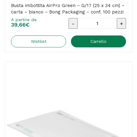
pezzi
Busta imbottita AirPro Green – G/17 (25 x 34 cm) –
carta – bianco – Bong Packaging – conf. 100 pezzi
quantità
A partire da
Busta
39,66
€
imbottita
AirPro
Wishlist
Carrello
Green
-
G/17
(25
x
34
cm)
-
carta
-