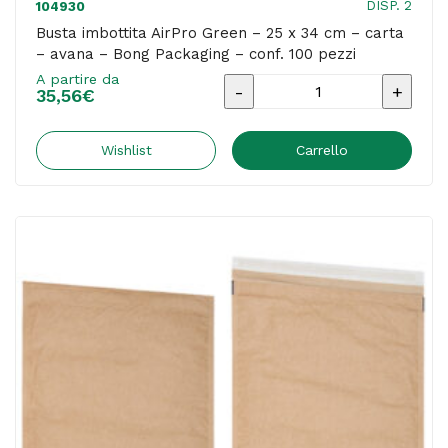
DISP. 2
104930
quantità
Busta imbottita AirPro Green – 25 x 34 cm – carta
– avana – Bong Packaging – conf. 100 pezzi
A partire da
Busta
35,56
€
imbottita
AirPro
Wishlist
Carrello
Green
-
25
x
34
cm
-
carta
-