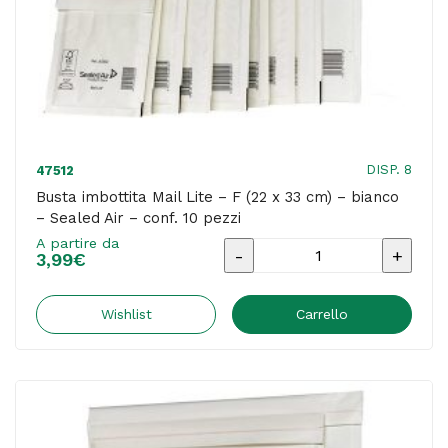
Air
-
conf.
10
pezzi
quantità
DISP. 8
47512
Busta imbottita Mail Lite – F (22 x 33 cm) – bianco
– Sealed Air – conf. 10 pezzi
A partire da
Busta
3,99
€
imbottita
Mail
Wishlist
Carrello
Lite
-
F
(22