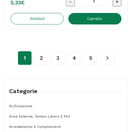
Busta
5,33
€
imbottita
Mail
Wishlist
Carrello
Lite
-
J
(30
1
2
3
4
5
x
44
cm)
-
Categorie
bianco
-
Archiviazione
Sealed
Aree Esterne, Tempo Libero E Pet
Air
Arredamento E Complementi