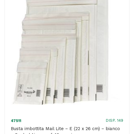
(18
x
26
cm)
-
bianco
-
Sealed
Air
-
conf.
10
pezzi
quantità
DISP. 149
47511
Busta imbottita Mail Lite – E (22 x 26 cm) – bianco