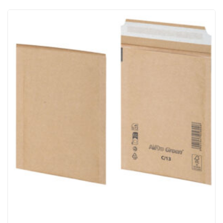
ACQUISTATI
WISHLIST
ORDINI