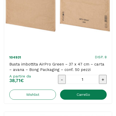
avana
-
Bong
Packaging
-
conf.
100
pezzi
DISP. 8
104931
quantità
Busta imbottita AirPro Green – 37 x 47 cm – carta
– avana – Bong Packaging – conf. 50 pezzi
A partire da
Busta
38,71
€
imbottita
AirPro
Wishlist
Carrello
Green
-