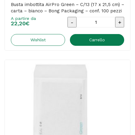
quantità
Busta imbottita AirPro Green – C/13 (17 x 21,5 cm) –
carta – bianco – Bong Packaging – conf. 100 pezzi
A partire da
Busta
22,20
€
imbottita
AirPro
Wishlist
Carrello
Green
-
C/13
(17
x
21,5
cm)
-
carta
-