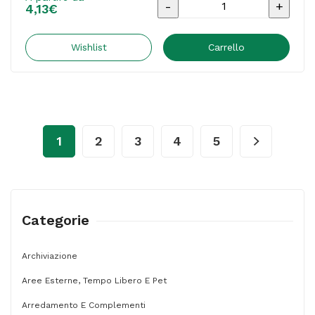
Nastro
4,13
€
adesivo
-
Wishlist
Carrello
5
cm
x
66
1
2
3
4
5
m
-
PVC
-
Categorie
bianco
-
Archiviazione
Comet
Aree Esterne, Tempo Libero E Pet
quantità
Arredamento E Complementi