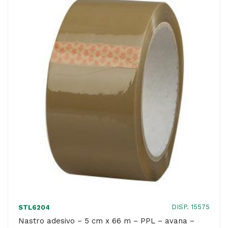
66
m
-
PPL
-
avana
-
Comet
quantità
DISP. 15575
STL6204
Nastro adesivo – 5 cm x 66 m – PPL – avana –