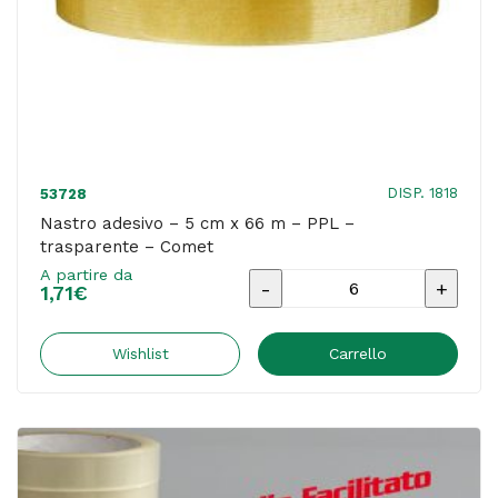
quantità
DISP. 1818
53728
Nastro adesivo – 5 cm x 66 m – PPL –
trasparente – Comet
A partire da
Nastro
1,71
€
adesivo
-
Wishlist
Carrello
5
cm
x
66