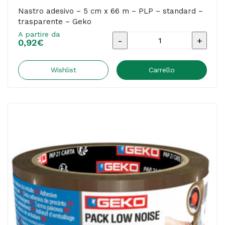
Nastro adesivo – 5 cm x 66 m – PLP – standard –
trasparente – Geko
A partire da
Nastro
0,92
€
adesivo
-
Wishlist
Carrello
5
cm
x
66
m
-
PLP
-
standard
-