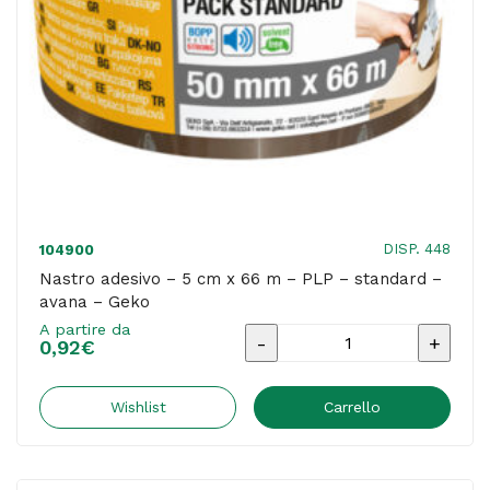
-
Geko
quantità
DISP. 448
104900
Nastro adesivo – 5 cm x 66 m – PLP – standard –
avana – Geko
A partire da
Nastro
0,92
€
adesivo
-
Wishlist
Carrello
5
cm