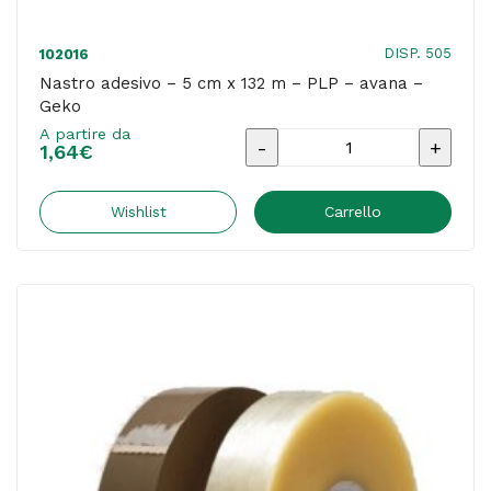
DISP. 505
102016
Nastro adesivo – 5 cm x 132 m – PLP – avana –
Geko
A partire da
Nastro
1,64
€
adesivo
-
Wishlist
Carrello
5
cm
x
132
m
-
PLP
-