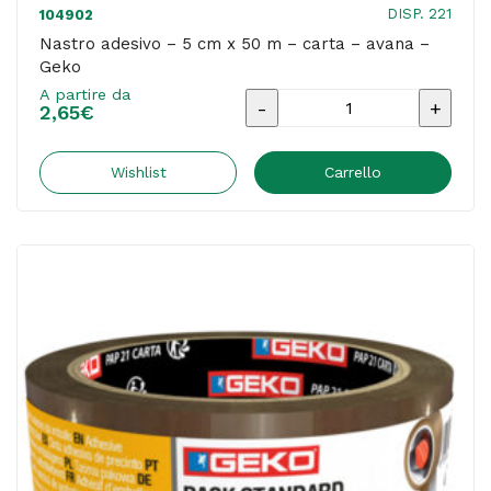
DISP. 221
104902
Nastro adesivo – 5 cm x 50 m – carta – avana –
Geko
A partire da
Nastro
2,65
€
adesivo
-
Wishlist
Carrello
5
cm
x
50
m
-
carta
-
avana