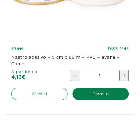
DISP. 1643
37919
Nastro adesivo – 5 cm x 66 m – PVC – avana –
Comet
A partire da
Nastro
4,13
€
adesivo
-
Wishlist
Carrello
5
cm
x
66