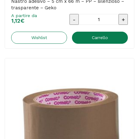
Nastro adesivo – 5 cm x 66 m – PP – silenzioso –
trasparente – Geko
A partire da
Nastro
1,12
€
adesivo
-
Wishlist
Carrello
5
cm
x
66
m
-
PP
-
silenzioso
-