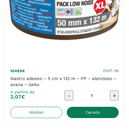
-
trasparente
-
Geko
quantità
DISP. 58
104896
Nastro adesivo – 5 cm x 132 m – PP – silenzioso –
avana – Geko
A partire da
Nastro
2,07
€
adesivo
-
Wishlist
Carrello
5