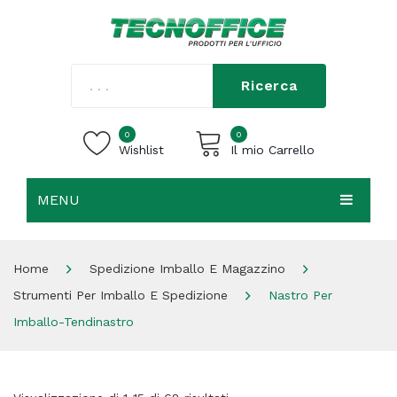
Ricerca
0
0
Wishlist
Il mio Carrello
MENU
Carrello vuoto.
HOME
Home
Spedizione Imballo E Magazzino
CHI SIAMO
Strumenti Per Imballo E Spedizione
Nastro Per
SHOP
Imballo-Tendinastro
CONTATTI
ACCEDI / REGISTRATI