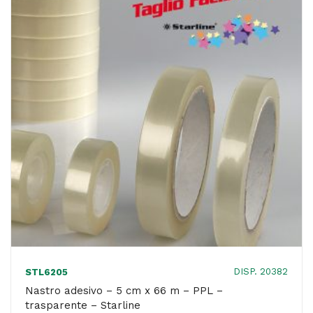
m
-
PPL
-
trasparente
-
Comet
quantità
DISP. 20382
STL6205
Nastro adesivo – 5 cm x 66 m – PPL –
trasparente – Starline