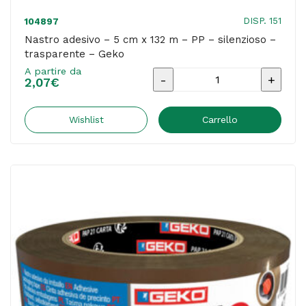
DISP. 151
104897
Nastro adesivo – 5 cm x 132 m – PP – silenzioso –
trasparente – Geko
A partire da
Nastro
2,07
€
adesivo
-
Wishlist
Carrello
5
cm
x
132
m
-
PP
-
silenzioso