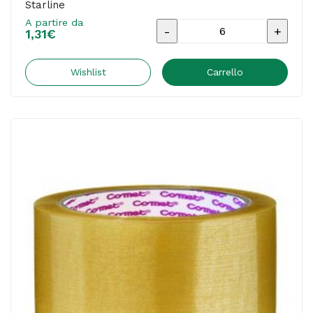
Starline
A partire da
Nastro
1,31
€
adesivo
-
Wishlist
Carrello
5
cm
x
66
m
-
PPL
-
avana
-
Starline