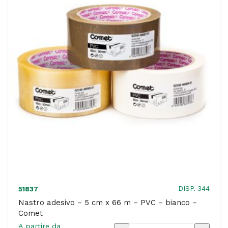
m
-
PVC
-
avana
-
Comet
quantità
DISP. 344
51837
Nastro adesivo – 5 cm x 66 m – PVC – bianco –
Comet
A partire da