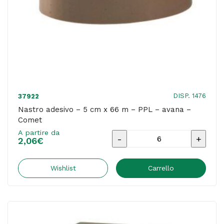
trasparente
-
Geko
quantità
DISP. 1476
37922
Nastro adesivo – 5 cm x 66 m – PPL – avana –
Comet
A partire da
Nastro
2,06
€
adesivo
-
Wishlist
Carrello
5
cm
x