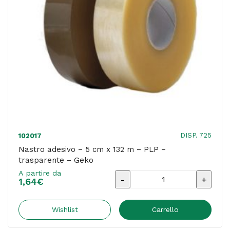
avana
-
Geko
quantità
DISP. 725
102017
Nastro adesivo – 5 cm x 132 m – PLP –
trasparente – Geko
A partire da
Nastro
1,64
€
adesivo
-
Wishlist
Carrello
5