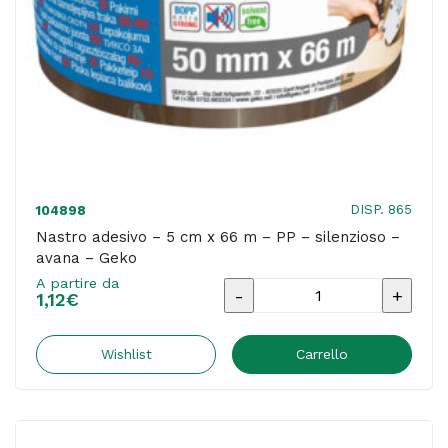
trasparente
-
Geko
quantità
DISP. 865
104898
Nastro adesivo – 5 cm x 66 m – PP – silenzioso –
avana – Geko
A partire da
Nastro
1,12
€
adesivo
-
Wishlist
Carrello
5
cm
x