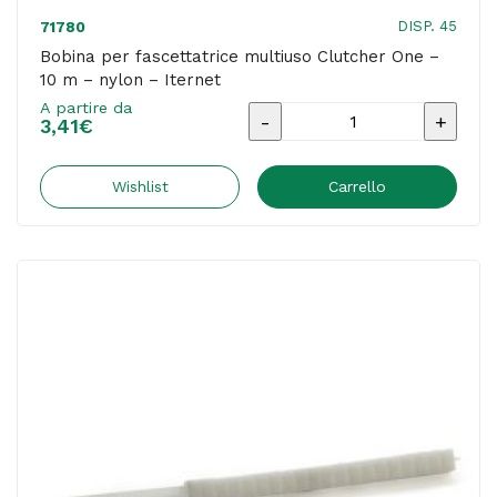
DISP. 45
71780
Bobina per fascettatrice multiuso Clutcher One –
10 m – nylon – Iternet
A partire da
Bobina
3,41
€
per
fascettatrice
Wishlist
Carrello
multiuso
Clutcher
One
-
10
m
-
nylon
-