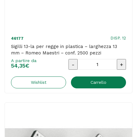
quantità
DISP. 12
46177
Sigilli 13-la per regge in plastica – larghezza 13
mm – Romeo Maestri – conf. 2500 pezzi
A partire da
Sigilli
54,35
€
13-
la
Wishlist
Carrello
per
regge
in
plastica
-
larghezza