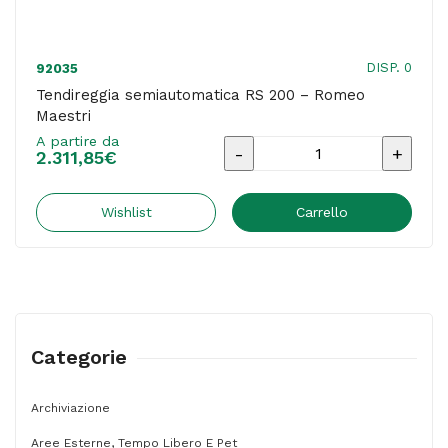
DISP. 0
92035
Tendireggia semiautomatica RS 200 – Romeo
Maestri
A partire da
Tendireggia
2.311,85
€
semiautomatica
RS
Wishlist
Carrello
200
-
Romeo
Maestri
Categorie
quantità
Archiviazione
Aree Esterne, Tempo Libero E Pet