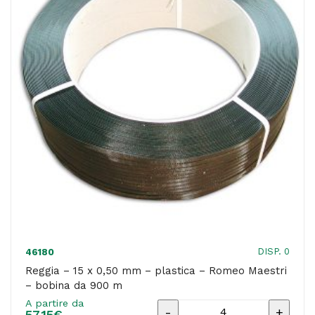
-
Romeo
Maestri
-
bobina
da
1000
m
quantità
DISP. 0
46180
Reggia – 15 x 0,50 mm – plastica – Romeo Maestri
– bobina da 900 m
A partire da
Reggia
57,15
€