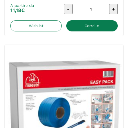
A partire da
Fascettatrice
11,18
€
multiuso
Clutcher
Wishlist
Carrello
One
-
accessori
inclusi
-
Iternet
quantità