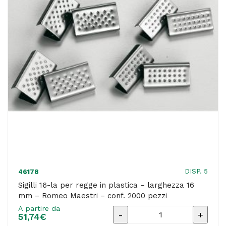
13
mm
-
Romeo
Maestri
-
conf.
2500
pezzi
quantità
DISP. 5
46178
Sigilli 16-la per regge in plastica – larghezza 16
mm – Romeo Maestri – conf. 2000 pezzi
A partire da
Sigilli
51,74
€