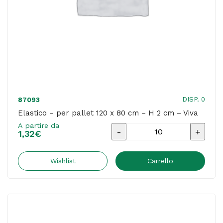
Viva
quantità
DISP. 0
87093
Elastico – per pallet 120 x 80 cm – H 2 cm – Viva
A partire da
Elastico
1,32
€
-
per
Wishlist
Carrello
pallet
120
x
80