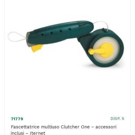
cm
-
H
2
cm
-
Viva
quantità
DISP. 5
71779
Fascettatrice multiuso Clutcher One – accessori
inclusi – Iternet