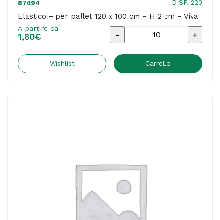
DISP. 220
87094
Elastico – per pallet 120 x 100 cm – H 2 cm – Viva
A partire da
Elastico
1,80
€
-
per
Wishlist
Carrello
pallet
120
x
100
cm
-
H
2
cm
-