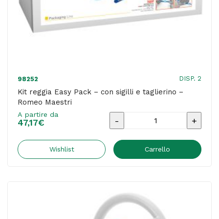
DISP. 2
98252
Kit reggia Easy Pack – con sigilli e taglierino –
Romeo Maestri
A partire da
Kit
47,17
€
reggia
Easy
Wishlist
Carrello
Pack
-
con
sigilli