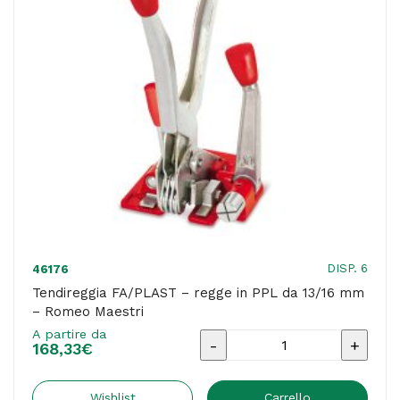
DISP. 6
46176
Tendireggia FA/PLAST – regge in PPL da 13/16 mm
– Romeo Maestri
A partire da
Tendireggia
168,33
€
FA/PLAST
-
Wishlist
Carrello