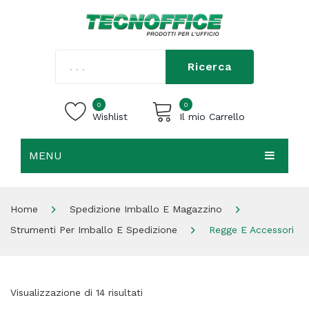
Ricerca
0
0
Wishlist
Il mio Carrello
MENU
Carrello vuoto.
HOME
Home
Spedizione Imballo E Magazzino
CHI SIAMO
Strumenti Per Imballo E Spedizione
Regge E Accessori
SHOP
CONTATTI
Visualizzazione di 14 risultati
ACCEDI / REGISTRATI