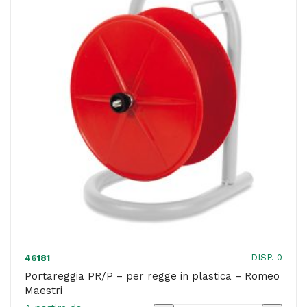
e
taglierino
-
Romeo
Maestri
quantità
DISP. 0
46181
Portareggia PR/P – per regge in plastica – Romeo
Maestri