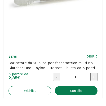
Iternet
quantità
DISP. 2
71781
Caricatore da 20 clips per fascettatrice multiuso
Clutcher One – nylon – Iternet – busta da 5 pezzi
A partire da
Caricatore
2,85
€
da
20
Wishlist
Carrello
clips
per