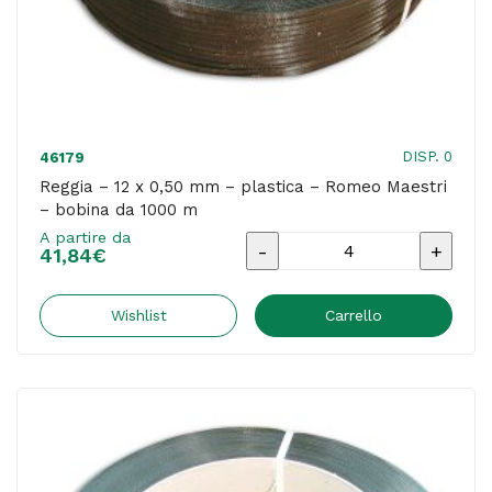
DISP. 0
46179
Reggia – 12 x 0,50 mm – plastica – Romeo Maestri
– bobina da 1000 m
A partire da
Reggia
41,84
€
-
12
Wishlist
Carrello
x
0,50
mm
-
plastica