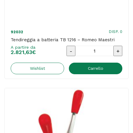
2000
pezzi
quantità
DISP. 0
92032
Tendireggia a batteria TB 1216 – Romeo Maestri
A partire da
Tendireggia
2.821,63
€
a
batteria
Wishlist
Carrello
TB
1216
-
Romeo
Maestri
quantità