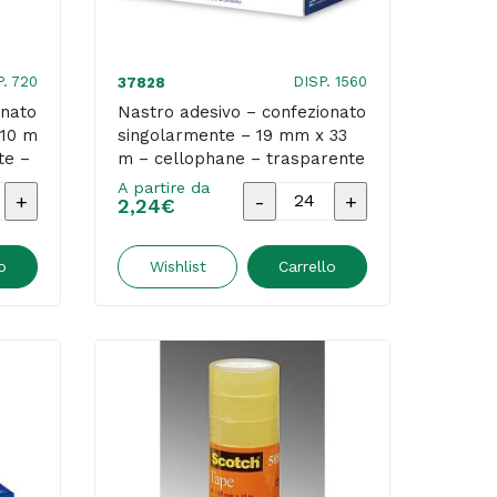
cellophane
-
trasparente
P. 720
DISP. 1560
37828
-
onato
Nastro adesivo – confezionato
 10 m
singolarmente – 19 mm x 33
Comet
te –
m – cellophane – trasparente
quantità
– Comet
A partire da
Nastro
2,24
€
adesivo
-
o
Wishlist
Carrello
nato
confezionato
mente
singolarmente
-
19
mm
x