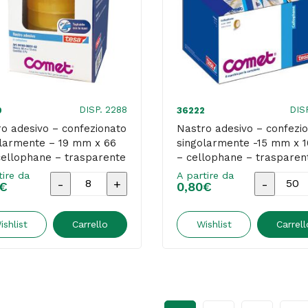
66
10
m
m
-
-
cellophane
cellopha
-
-
trasparente
traspare
DISP. 2288
DIS
9
36222
-
-
o adesivo – confezionato
Nastro adesivo – confezi
olarmente – 19 mm x 66
singolarmente -15 mm x 
Comet
Comet
ellophane – trasparente
– cellophane – trasparen
quantità
quantità
met
Comet
tire da
A partire da
Nastro
Nastro
€
0,80
€
adesivo
adesivo
-
-
ishlist
Carrello
Wishlist
Carrell
confezionato
confezio
singolarmente
singolar
-
-15
19
mm