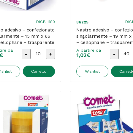
-
-
Starline
Starline
-
-
DISP. 1180
DIS
4
36225
torre
torre
o adesivo – confezionato
Nastro adesivo – confezi
olarmente – 15 mm x 66
8
singolarmente – 19 mm x
8
ellophane – trasparente
– cellophane – trasparen
rotoli
rotoli
met
Comet
tire da
A partire da
Nastro
Nastro
quantità
quantità
€
1,02
€
adesivo
adesivo
-
-
ishlist
Carrello
Wishlist
Carrell
confezionato
confezio
singolarmente
singolar
-
-
15
19
mm
mm
x
x