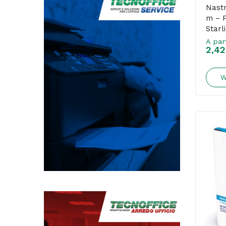
Nastr
m – P
Starl
A par
2,42
W