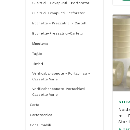
Cucitrici - Levapunti - Perforatori
Cucitrici-Levapunti-Perforatori
Etichette - Prezzatrici - Cartelli
Etichette-Prezzatrici-Cartelli
Minuteria
Taglio
Timbri
Verificabanconote - Portachiavi -
Cassette Varie
Verificabanconote-Portachiavi-
Cassette Varie
STL6
Carta
Nastr
Cartotecnica
m – P
Starl
Consumabili
A par