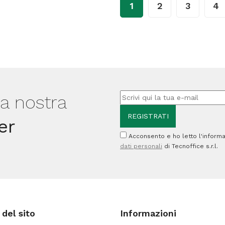
1
2
3
4
mm
x
x
10
66
m
m
-
-
cellopha
cellophane
-
lla nostra
-
traspare
trasparente
-
er
-
Comet
Acconsento e ho letto l'informa
dati personali
di Tecnoffice s.r.l.
Comet
quantità
quantità
del sito
Informazioni