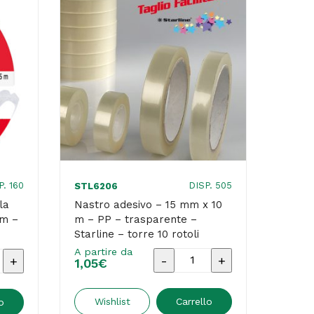
P. 160
DISP. 505
STL6206
la
Nastro adesivo – 15 mm x 10
5m –
m – PP – trasparente –
Starline – torre 10 rotoli
A partire da
Nastro
1,05
€
adesivo
-
Wishlist
Carrello
o