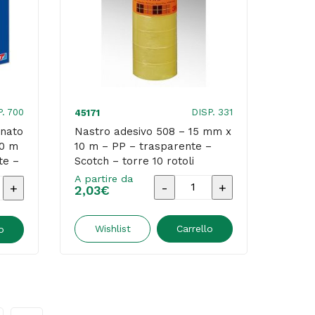
33
m
-
ne
cellophane
-
nte
trasparente
P. 700
DISP. 331
45171
-
onato
Nastro adesivo 508 – 15 mm x
10 m
10 m – PP – trasparente –
Comet
te –
Scotch – torre 10 rotoli
quantità
A partire da
Nastro
2,03
€
adesivo
508
Wishlist
Carrello
o
-
nato
15
mente
mm
x