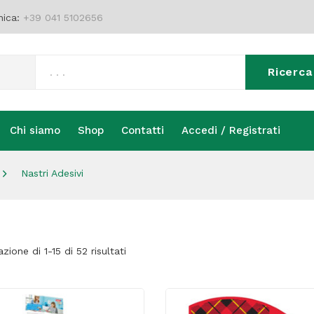
nica:
+39 041 5102656
Ricerca
Chi siamo
Shop
Contatti
Accedi / Registrati
Chi siamo
Shop
Contatti
Accedi / Registrati
Nastri Adesivi
azione di 1-15 di 52 risultati