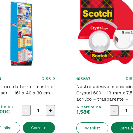
DISP. 0
DIS
5
105287
itore da terra – nastri e
Nastro adesivo in chioccio
sori – 161 x 40 x 30 cm –
Crystal 600 – 19 mm x 7,
acrilico – trasparente –
Scotch
tire da
A partire da
Espositore
Nastro
00
€
1,58
€
da
adesivo
terra
in
ishlist
Carrello
Wishlist
Carrell