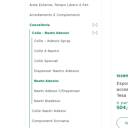
Aree Esterne, Tempo Libero E Pet
Arredamento E Complementi
[
-
]
Cancelleria
[
-
]
Colle - Nastri Adesivi
Colle - Adesivi Spray
Colle A Nastro
Colle Speciali
Dispenser Nastro Adesivo
10281
Nastri Adesivi
Espos
acces
Nastri Adesivi C/dispenser
Tesa
Nastri Biadesivi
A par
504,
Colle-Nastri Adesivi
Componenti Scrivania
W