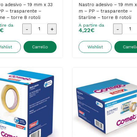
torre
torre
o adesivo – 19 mm x 33
Nastro adesivo – 19 mm x
P – trasparente –
m – PP – trasparente –
10
10
ine – torre 8 rotoli
Starline – torre 8 rotoli
rotoli
rotoli
tire da
A partire da
Nastro
Nastro
€
quantità
4,22
€
quantità
adesivo
adesivo
-
-
ishlist
Carrello
Wishlist
Carrell
19
19
mm
mm
x
x
33
66
m
m
-
-
PP
PP
-
-
trasparente
traspare