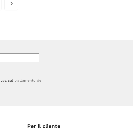
10
m
-
PP
-
ne
trasparente
-
nte
Scotch
-
tiva sul
trattamento dei
torre
10
rotoli
quantità
Per il cliente