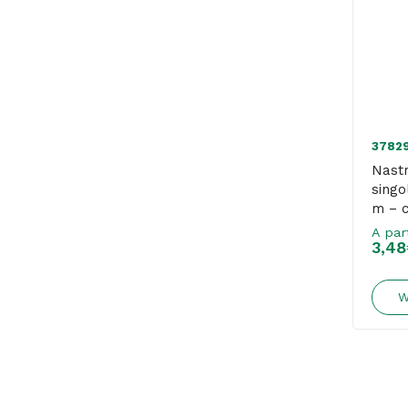
3782
Nastr
sing
m – c
– Co
A par
3,48
W