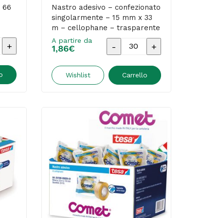
torre
 66
Nastro adesivo – confezionato
singolarmente – 15 mm x 33
8
m – cellophane – trasparente
rotoli
– Comet
A partire da
Nastro
quantità
1,86
€
adesivo
-
o
Wishlist
Carrello
confezionato
singolarmente
-
15
mm
x
33
m
nte
-