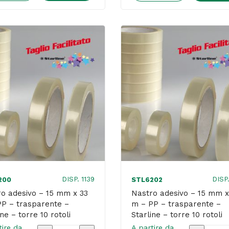
-
chiocciol
nastri
Crystal
e
600
accessori
-
-
19
161
mm
x
x
40
7,5m
x
-
30
acrilico
cm
-
-
traspare
DISP. 1139
DISP
200
STL6202
Tesa
-
o adesivo – 15 mm x 33
Nastro adesivo – 15 mm x
P – trasparente –
quantità
m – PP – trasparente –
Scotch
ine – torre 10 rotoli
Starline – torre 10 rotoli
quantità
tire da
A partire da