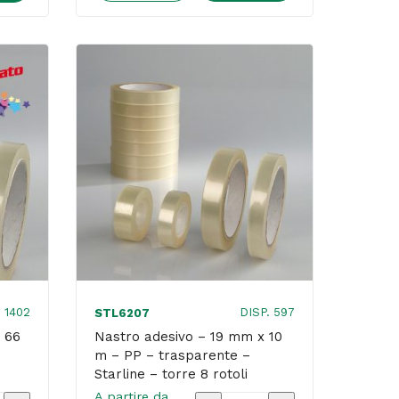
15
a
mm
x
10
m
-
PP
-
trasparente
-
Starline
-
nte
. 1402
DISP. 597
STL6207
torre
 66
Nastro adesivo – 19 mm x 10
m – PP – trasparente –
10
Starline – torre 8 rotoli
rotoli
A partire da