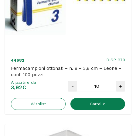
pezzi
quantità
DISP. 270
44682
Fermacampioni ottonati – n. 8 – 3,8 cm – Leone –
conf. 100 pezzi
A partire da
Fermacampioni
3,92
€
ottonati
-
Wishlist
Carrello
n.
8
-