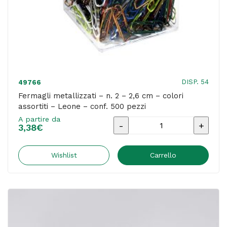
conf.
100
pezzi
quantità
DISP. 54
49766
Fermagli metallizzati – n. 2 – 2,6 cm – colori
assortiti – Leone – conf. 500 pezzi
A partire da
Fermagli
3,38
€
metallizzati
-
Wishlist
Carrello
n.
2
-
2,6