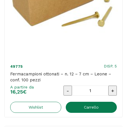
100
pezzi
quantità
DISP. 5
49775
Fermacampioni ottonati – n. 12 – 7 cm – Leone –
conf. 100 pezzi
A partire da
Fermacampioni
16,25
€
ottonati
-
Wishlist
Carrello
n.
12