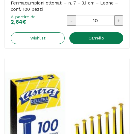
Fermacampioni ottonati – n. 7 – 3,1 cm – Leone –
conf. 100 pezzi
A partire da
Fermacampioni
2,64
€
ottonati
-
Wishlist
Carrello
n.
7
-
3,1
cm
-
Leone
-
conf.
100