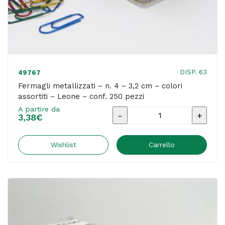
100
pezzi
quantità
DISP. 63
49767
Fermagli metallizzati – n. 4 – 3,2 cm – colori
assortiti – Leone – conf. 250 pezzi
A partire da
Fermagli
3,38
€
metallizzati
-
Wishlist
Carrello
n.
4
-
3,2
cm