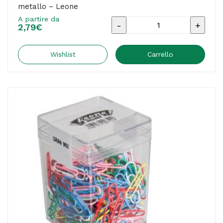
metallo – Leone
A partire da
Fermagli
2,79
€
-
colori
Wishlist
Carrello
e
misure
assortite
-
125
gr
-
metallo
-
Leone
quantità