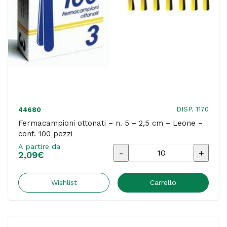
pezzi
quantità
DISP. 1170
44680
Fermacampioni ottonati – n. 5 – 2,5 cm – Leone –
conf. 100 pezzi
A partire da
Fermacampioni
2,09
€
ottonati
-
Wishlist
Carrello
n.
5