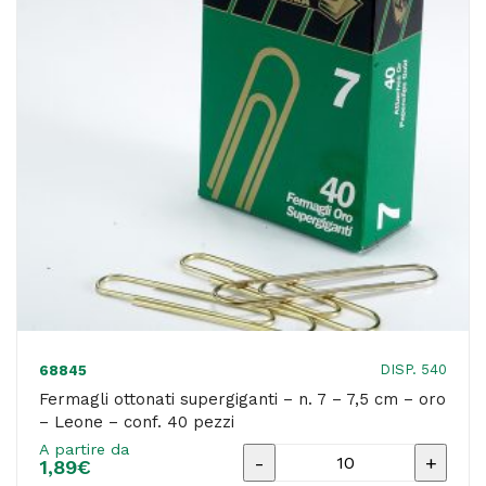
-
Leone
quantità
DISP. 540
68845
Fermagli ottonati supergiganti – n. 7 – 7,5 cm – oro
– Leone – conf. 40 pezzi
A partire da
Fermagli
1,89
€