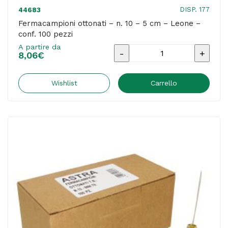
DISP. 177
44683
Fermacampioni ottonati – n. 10 – 5 cm – Leone –
conf. 100 pezzi
A partire da
Fermacampioni
8,06
€
ottonati
-
Wishlist
Carrello
n.
10
-
5
cm
-
Leone
-
conf.