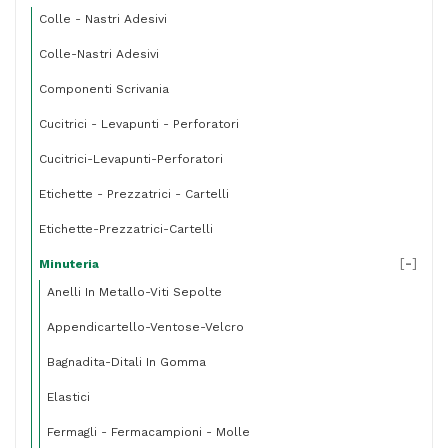
pezzi
Colle - Nastri Adesivi
quantità
Colle-Nastri Adesivi
Componenti Scrivania
Cucitrici - Levapunti - Perforatori
Cucitrici-Levapunti-Perforatori
Etichette - Prezzatrici - Cartelli
Etichette-Prezzatrici-Cartelli
[
-
]
Minuteria
Anelli In Metallo-Viti Sepolte
Appendicartello-Ventose-Velcro
Bagnadita-Ditali In Gomma
Elastici
Fermagli - Fermacampioni - Molle