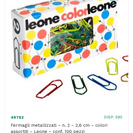
125
gr
-
PVC
-
Leone
quantità
DISP. 590
49762
Fermagli metallizzati – n. 2 – 2,6 cm – colori
assortiti – Leone – conf. 100 pezzi