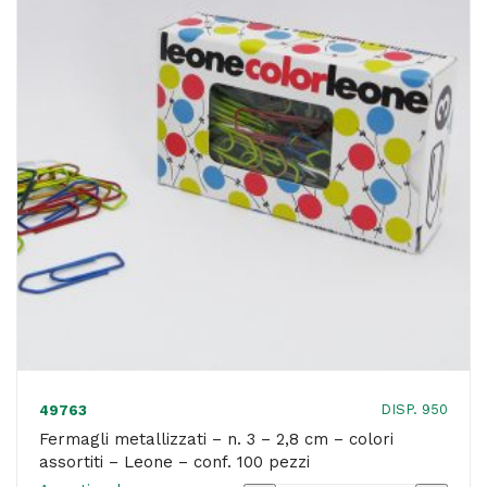
cm
-
colori
assortiti
-
Leone
-
conf.
500
pezzi
quantità
DISP. 950
49763
Fermagli metallizzati – n. 3 – 2,8 cm – colori
assortiti – Leone – conf. 100 pezzi