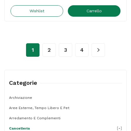
ottonati
supergiganti
Wishlist
Carrello
-
n.
7
-
1
2
3
4
7,5
cm
-
oro
Categorie
-
Leone
Archiviazione
-
Aree Esterne, Tempo Libero E Pet
conf.
Arredamento E Complementi
40
[
-
]
Cancelleria