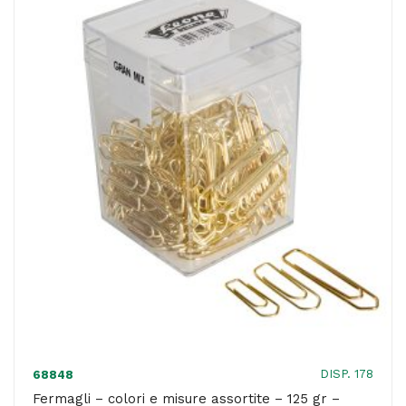
3,8
cm
-
Leone
-
conf.
100
pezzi
quantità
DISP. 178
68848
Fermagli – colori e misure assortite – 125 gr –