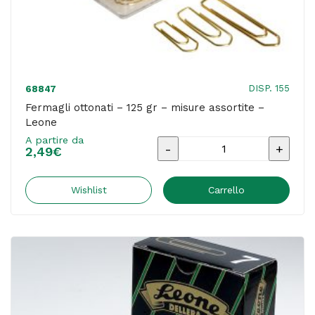
conf.
60
pezzi
quantità
DISP. 155
68847
Fermagli ottonati – 125 gr – misure assortite –
Leone
A partire da
Fermagli
2,49
€
ottonati
-
Wishlist
Carrello
125
gr
-
misure
assortite