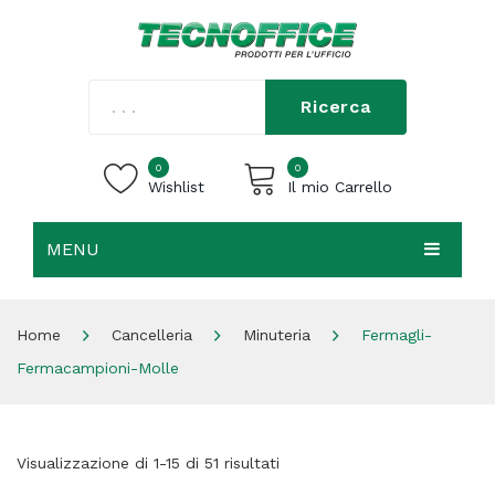
Ricerca
0
0
Wishlist
Il mio Carrello
MENU
Carrello vuoto.
HOME
Home
Cancelleria
Minuteria
Fermagli-
CHI SIAMO
Fermacampioni-Molle
SHOP
CONTATTI
Visualizzazione di 1-15 di 51 risultati
ACCEDI / REGISTRATI