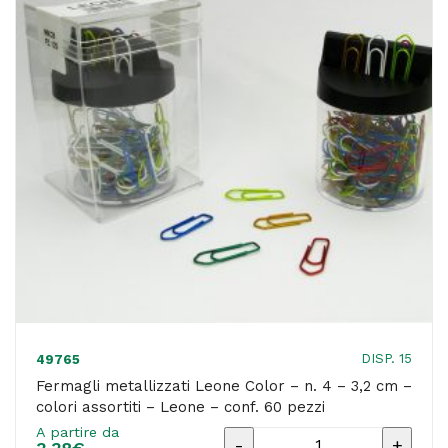
-
colori
assortiti
-
Leone
-
conf.
250
pezzi
quantità
DISP. 15
49765
Fermagli metallizzati Leone Color – n. 4 – 3,2 cm –
colori assortiti – Leone – conf. 60 pezzi
A partire da
Fermagli