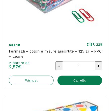
DISP. 228
68849
Fermagli – colori e misure assortite – 125 gr – PVC
– Leone
A partire da
Fermagli
2,57
€
-
colori
Wishlist
Carrello
e
misure
assortite
-