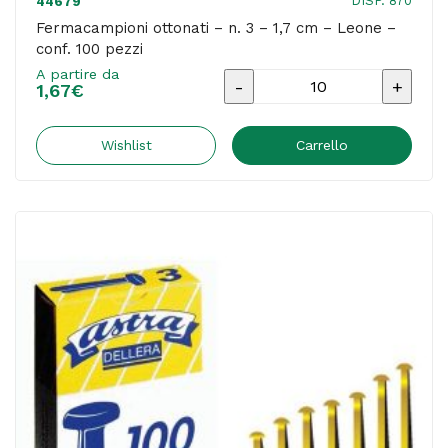
DISP. 870
44679
Fermacampioni ottonati – n. 3 – 1,7 cm – Leone –
conf. 100 pezzi
A partire da
Fermacampioni
1,67
€
ottonati
-
Wishlist
Carrello
n.
3
-
1,7
cm
-
Leone
-
conf.
100