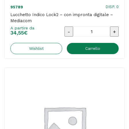
DISP. 0
95789
Lucchetto Indico Lock2 – con impronta digitale –
Mediacom
A partire da
Lucchetto
34,55
€
Indico
Lock2
Wishlist
Carrello
-
con
impronta
digitale
-
Mediacom
quantità