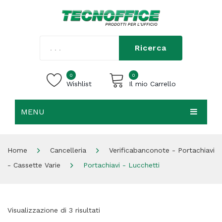
Ricerca
0
0
Wishlist
Il mio Carrello
MENU
Carrello vuoto.
HOME
Home
Cancelleria
Verificabanconote - Portachiavi
CHI SIAMO
- Cassette Varie
Portachiavi - Lucchetti
SHOP
CONTATTI
Visualizzazione di 3 risultati
ACCEDI / REGISTRATI