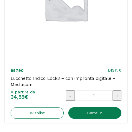
DISP. 0
95790
Lucchetto Indico Lock3 – con impronta digitale –
Mediacom
A partire da
Lucchetto
34,55
€
Indico
Lock3
Wishlist
Carrello
-
con