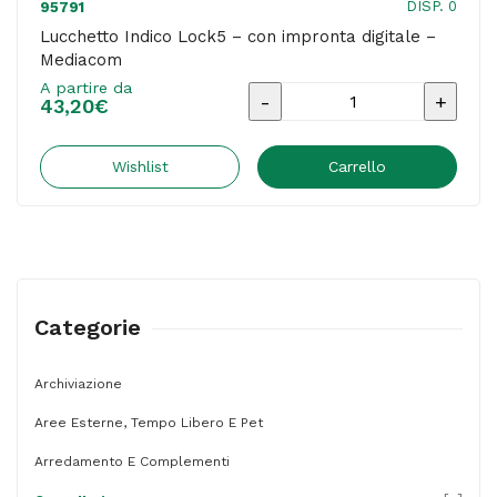
DISP. 0
95791
Lucchetto Indico Lock5 – con impronta digitale –
Mediacom
A partire da
Lucchetto
43,20
€
Indico
Lock5
Wishlist
Carrello
-
con
impronta
digitale
Categorie
-
Mediacom
Archiviazione
quantità
Aree Esterne, Tempo Libero E Pet
Arredamento E Complementi