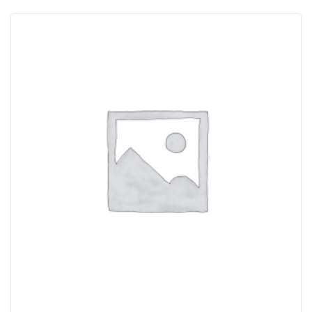
ACQUISTATI
WISHLIST
ORDINI