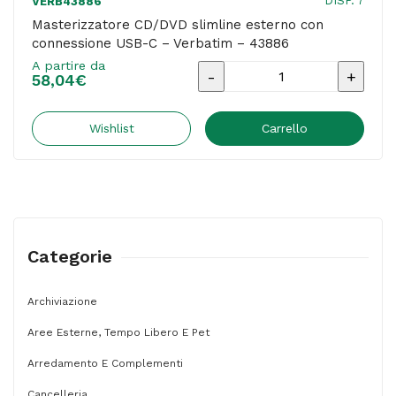
DISP. 7
VERB43886
Masterizzatore CD/DVD slimline esterno con
connessione USB-C – Verbatim – 43886
A partire da
Masterizzatore
58,04
€
CD/DVD
slimline
Wishlist
Carrello
esterno
con
connessione
USB-
Categorie
C
-
Archiviazione
Verbatim
Aree Esterne, Tempo Libero E Pet
-
43886
Arredamento E Complementi
quantità
Cancelleria