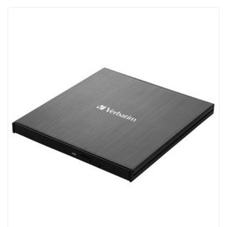
ACQUISTATI
WISHLIST
ORDINI