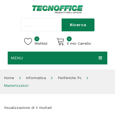
Ricerca
0
0
Wishlist
Il mio Carrello
MENU
Carrello vuoto.
HOME
Home
Informatica
Periferiche Pc
CHI SIAMO
Masterizzatori
SHOP
CONTATTI
Visualizzazione di 3 risultati
ACCEDI / REGISTRATI