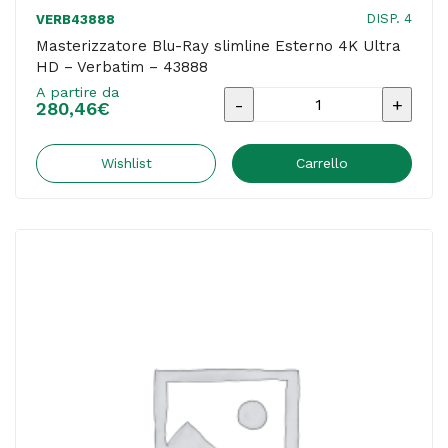
DISP. 4
VERB43888
Masterizzatore Blu-Ray slimline Esterno 4K Ultra
HD – Verbatim – 43888
A partire da
Masterizzatore
280,46
€
Blu-
Ray
Wishlist
Carrello
slimline
Esterno
4K
Ultra
HD
-
Verbatim
-
43888