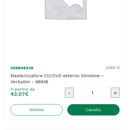
quantità
DISP. 0
VERB98938
Masterizzatore CD/DVD esterno Slimsline –
Verbatim – 98938
A partire da
Masterizzatore
42,07
€
CD/DVD
esterno
Wishlist
Carrello
Slimsline
-