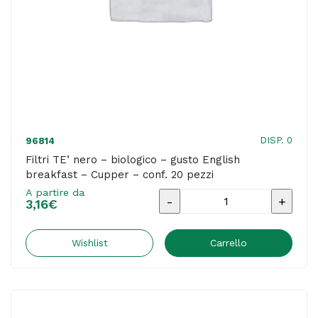
20
pezzi
quantità
DISP. 0
96814
Filtri TE’ nero – biologico – gusto English
breakfast – Cupper – conf. 20 pezzi
A partire da
Filtri
3,16
€
TE'
nero
Wishlist
Carrello
-
biologico
-