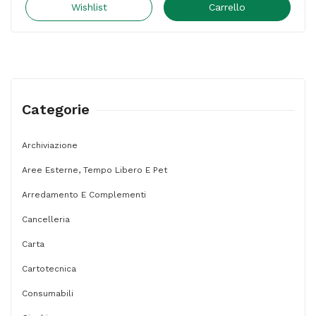
legno
Wishlist
Carrello
-
sfuse
-
11
Categorie
cm
-
Archiviazione
Leone
Aree Esterne, Tempo Libero E Pet
-
conf.
Arredamento E Complementi
1000
Cancelleria
pezzi
Carta
quantità
Cartotecnica
Consumabili