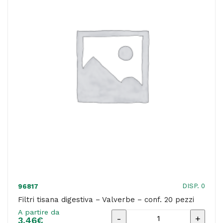
20
pezzi
quantità
DISP. 0
96817
Filtri tisana digestiva – Valverbe – conf. 20 pezzi
A partire da
Filtri
3,46
€