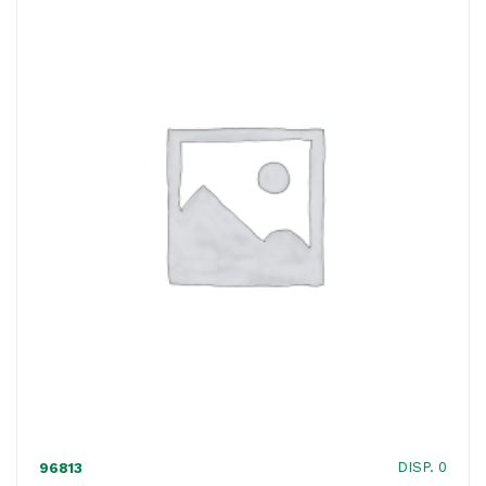
intenso
-
Essse
CaffE'
quantità
DISP. 0
96813