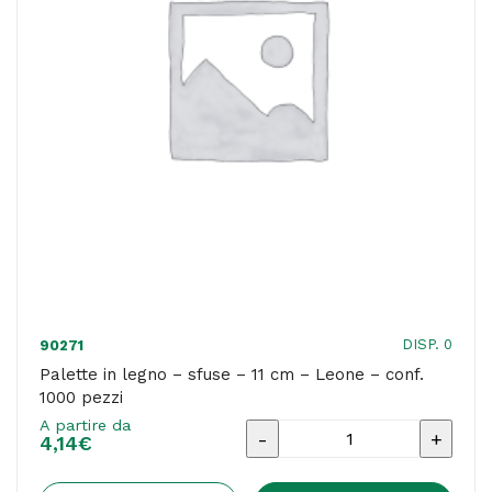
pezzi
quantità
DISP. 0
90271
Palette in legno – sfuse – 11 cm – Leone – conf.
1000 pezzi
A partire da
Palette
4,14
€
in