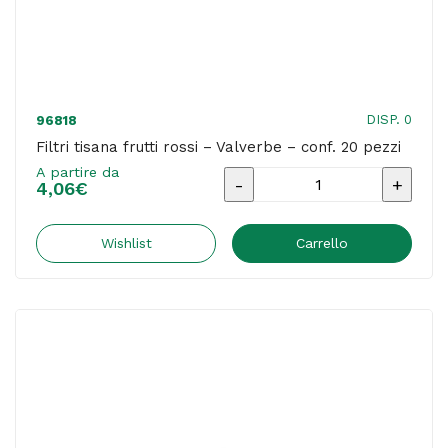
DISP. 0
96818
Filtri tisana frutti rossi – Valverbe – conf. 20 pezzi
A partire da
Filtri
4,06
€
tisana
frutti
Wishlist
Carrello
rossi
-
Valverbe
-
conf.
20