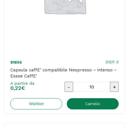
DISP. 0
81856
Capsula caffE’ compatibile Nespresso – intenso –
Essse CaffE’
A partire da
Capsula
0,22
€
caffE'
compatibile
Wishlist
Carrello
Nespresso
-