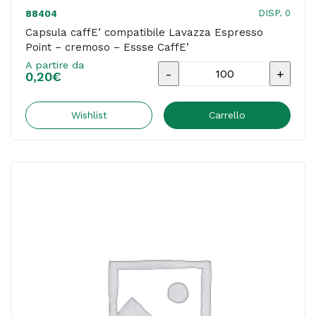
DISP. 0
88404
Capsula caffE’ compatibile Lavazza Espresso
Point – cremoso – Essse CaffE’
A partire da
Capsula
0,20
€
caffE'
compatibile
Wishlist
Carrello
Lavazza
Espresso
Point
-
cremoso
-
Essse
CaffE'
quantità