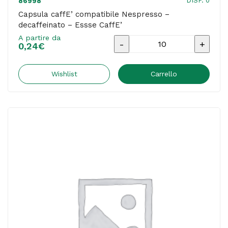
DISP. 0
86998
Capsula caffE’ compatibile Nespresso –
decaffeinato – Essse CaffE’
A partire da
Capsula
0,24
€
caffE'
compatibile
Wishlist
Carrello
Nespresso
-
decaffeinato
-
Essse
CaffE'
quantità