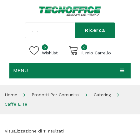
Ricerca
0
0
Wishlist
Il mio Carrello
MENU
Carrello vuoto.
HOME
Home
Prodotti Per Comunita'
Catering
CHI SIAMO
Caffe E Te
SHOP
CONTATTI
Visualizzazione di 11 risultati
ACCEDI / REGISTRATI