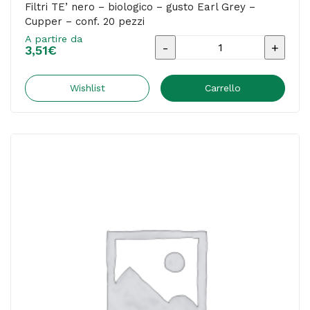
Filtri TE’ nero – biologico – gusto Earl Grey –
Cupper – conf. 20 pezzi
A partire da
Filtri
3,51
€
TE'
nero
Wishlist
Carrello
-
biologico
-
gusto
Earl
Grey
-
Cupper
-
conf.