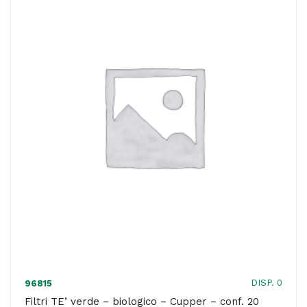
gusto
English
breakfast
-
Cupper
-
conf.
20
pezzi
quantità
DISP. 0
96815
Filtri TE’ verde – biologico – Cupper – conf. 20