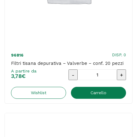
DISP. 0
96816
Filtri tisana depurativa – Valverbe – conf. 20 pezzi
A partire da
Filtri
3,78
€
tisana
depurativa
Wishlist
Carrello
-
Valverbe
-
conf.