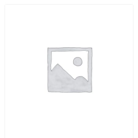
ACQUISTATI
WISHLIST
ORDINI