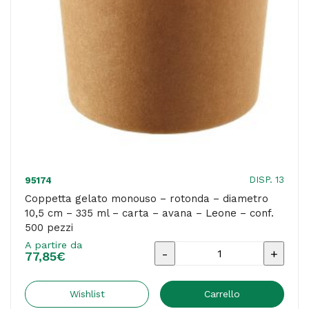
ml
-
cellulosa/canna
da
zucchero
-
bianco
-
Leone
DISP. 13
95174
-
Coppetta gelato monouso – rotonda – diametro
10,5 cm – 335 ml – carta – avana – Leone – conf.
conf.
500 pezzi
50
A partire da
Coppetta
pezzi
77,85
€
gelato
quantità
monouso
Wishlist
Carrello