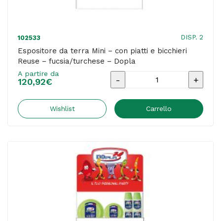
rosso
-
Dopla
DISP. 2
102533
quantità
Espositore da terra Mini – con piatti e bicchieri
Reuse – fucsia/turchese – Dopla
A partire da
Espositore
120,92
€
da
terra
Wishlist
Carrello
Mini
-
con
piatti
e
bicchieri
Reuse