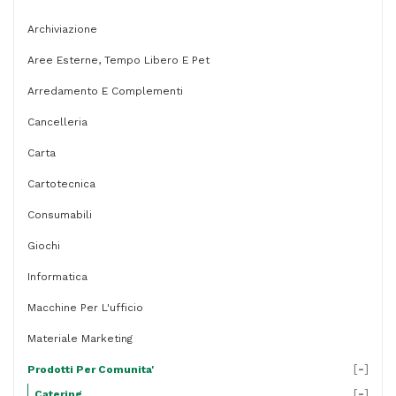
Samurai
Party
Archiviazione
.
Aree Esterne, Tempo Libero E Pet
conf.
Arredamento E Complementi
50
Cancelleria
pezzi
Carta
quantità
Cartotecnica
Consumabili
Giochi
Informatica
Macchine Per L'ufficio
Materiale Marketing
[
-
]
Prodotti Per Comunita'
[
-
]
Catering