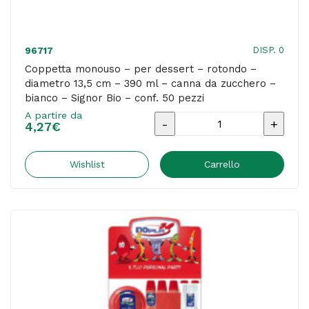
Leone
-
conf.
DISP. 0
96717
1000
Coppetta monouso – per dessert – rotondo –
diametro 13,5 cm – 390 ml – canna da zucchero –
pezzi
bianco – Signor Bio – conf. 50 pezzi
quantità
A partire da
Coppetta
4,27
€
monouso
-
Wishlist
Carrello
per
dessert
-
rotondo
-
diametro
13,5