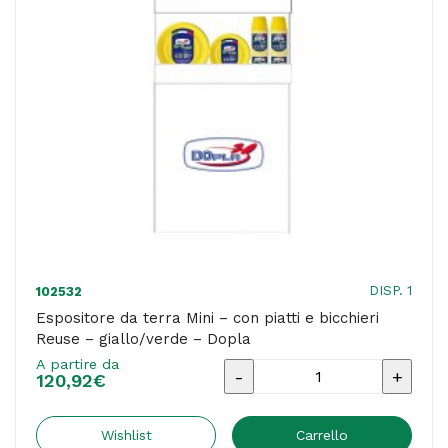
-
fucsia/turchese
-
Dopla
quantità
DISP. 1
102532
Espositore da terra Mini – con piatti e bicchieri
Reuse – giallo/verde – Dopla
A partire da
Espositore
120,92
€
da
terra
Wishlist
Carrello