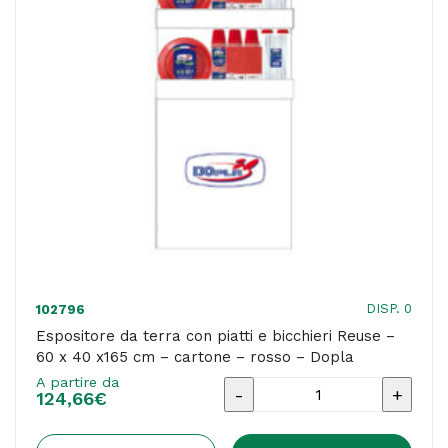
cm
-
390
ml
-
canna
da
zucchero
-
bianco
DISP. 0
102796
-
Espositore da terra con piatti e bicchieri Reuse –
60 x 40 x165 cm – cartone – rosso – Dopla
Signor
A partire da
Bio
Espositore
124,66
€
-
da