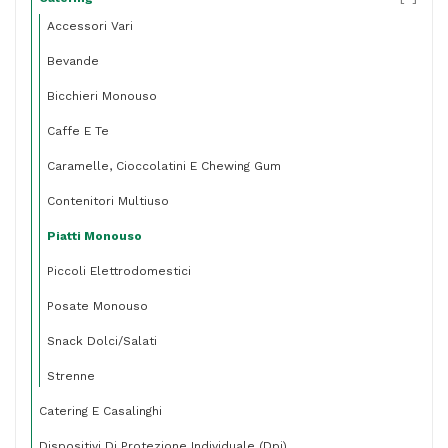
Accessori Vari
Bevande
Bicchieri Monouso
Caffe E Te
Caramelle, Cioccolatini E Chewing Gum
Contenitori Multiuso
Piatti Monouso
Piccoli Elettrodomestici
Posate Monouso
Snack Dolci/salati
Strenne
Catering E Casalinghi
Dispositivi Di Protezione Individuale (dpi)