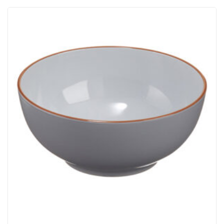
ACQUISTATI
WISHLIST
ORDINI