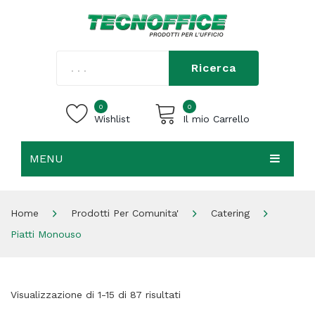
Ricerca
0
0
Wishlist
Il mio Carrello
MENU
Carrello vuoto.
HOME
Home
Prodotti Per Comunita'
Catering
CHI SIAMO
Piatti Monouso
SHOP
CONTATTI
Visualizzazione di 1-15 di 87 risultati
ACCEDI / REGISTRATI