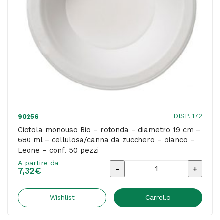
-
cellulosa/canna
da
zucchero
-
bianco
-
Leone
DISP. 172
90256
-
Ciotola monouso Bio – rotonda – diametro 19 cm –
680 ml – cellulosa/canna da zucchero – bianco –
conf.
Leone – conf. 50 pezzi
50
A partire da
Ciotola
pezzi
7,32
€
monouso
quantità
Bio
Wishlist
Carrello
-