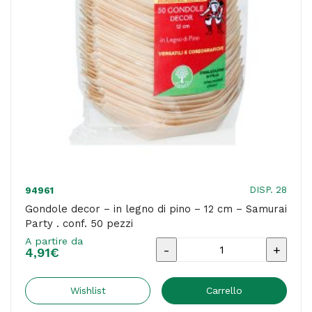
-
Dopla
quantità
DISP. 28
94961
Gondole decor – in legno di pino – 12 cm – Samurai
Party . conf. 50 pezzi
A partire da
Gondole
4,91
€
decor
-
Wishlist
Carrello
in