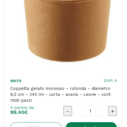
150
ml
-
carta
-
avana
-
Leone
-
conf.
DISP. 6
95173
1000
Coppetta gelato monouso – rotonda – diametro
9,5 cm – 240 ml – carta – avana – Leone – conf.
pezzi
1000 pezzi
quantità
A partire da
Coppetta
99,40
€
gelato