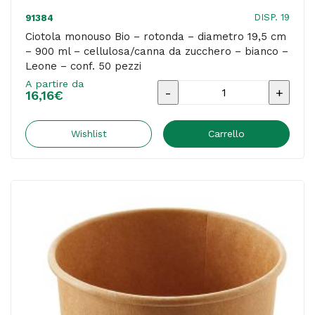
Leone
DISP. 19
91384
-
Ciotola monouso Bio – rotonda – diametro 19,5 cm
– 900 ml – cellulosa/canna da zucchero – bianco –
conf.
Leone – conf. 50 pezzi
50
A partire da
Ciotola
pezzi
16,16
€
monouso
quantità
Bio
Wishlist
Carrello
-
rotonda
-
diametro
19,5
cm
-
900