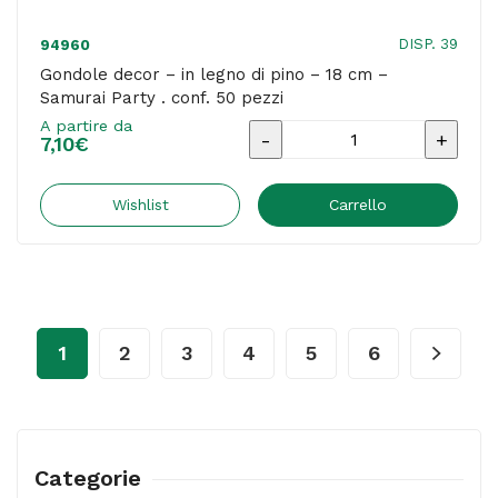
DISP. 39
94960
Gondole decor – in legno di pino – 18 cm –
Samurai Party . conf. 50 pezzi
A partire da
Gondole
7,10
€
decor
-
Wishlist
Carrello
in
legno
di
pino
1
2
3
4
5
6
-
18
cm
-
Categorie