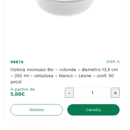
DISP. 0
98876
Ciotola monouso Bio – rotonda – diametro 13,5 cm
– 350 ml – cellulosa – bianco – Leone – conf. 50
pezzi
A partire da
Ciotola
5,88
€
monouso
Bio
Wishlist
Carrello
-
rotonda