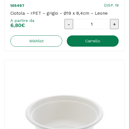
DISP. 19
105497
Ciotola – rPET – grigio – Ø19 x 8,4cm – Leone
A partire da
Ciotola
6,80
€
-
rPET
Wishlist
Carrello
-
grigio
-
Ø19
x
8,4cm
-
Leone
quantità