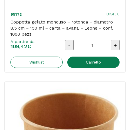
-
conf.
DISP. 0
95172
500
Coppetta gelato monouso – rotonda – diametro
8,5 cm – 150 ml – carta – avana – Leone – conf.
pezzi
1000 pezzi
quantità
A partire da
Coppetta
109,42
€
gelato
monouso
Wishlist
Carrello
-
rotonda
-
diametro
8,5
cm
-