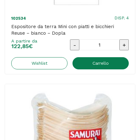
DISP. 4
102534
Espositore da terra Mini con piatti e bicchieri
Reuse – bianco – Dopla
A partire da
Espositore
122,85
€
da
terra
Wishlist
Carrello
Mini
con
piatti
e
bicchieri
Reuse
-
bianco