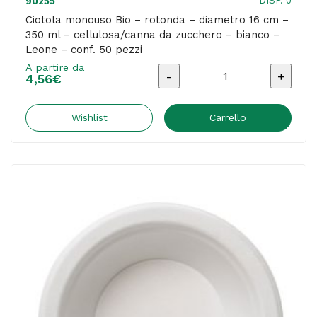
DISP. 0
90255
50
Ciotola monouso Bio – rotonda – diametro 16 cm –
350 ml – cellulosa/canna da zucchero – bianco –
pezzi
Leone – conf. 50 pezzi
quantità
A partire da
Ciotola
4,56
€
monouso
Bio
Wishlist
Carrello
-
rotonda
-
diametro
16
cm
-
350
ml