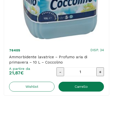
DISP. 34
76405
Ammorbidente lavatrice – Profumo aria di
primavera – 10 L – Coccolino
A partire da
Ammorbidente
21,87
€
lavatrice
-
Wishlist
Carrello
Profumo
aria
di