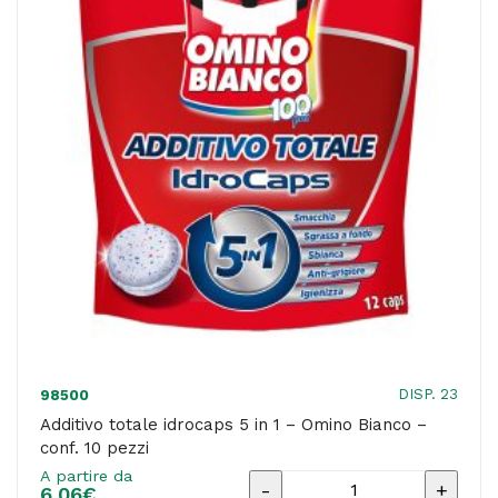
gr
-
Omino
Bianco
quantità
DISP. 23
98500
Additivo totale idrocaps 5 in 1 – Omino Bianco –
conf. 10 pezzi
A partire da
Additivo
6,06
€