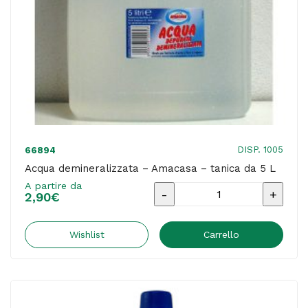
DISP. 1005
66894
Acqua demineralizzata – Amacasa – tanica da 5 L
A partire da
Acqua
2,90
€
demineralizzata
-
Wishlist
Carrello
Amacasa
-
tanica