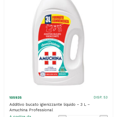
-
Amuchina
Professional
quantità
DISP. 53
105935
Additivo bucato igienizzante liquido – 3 L –
Amuchina Professional
A partire da