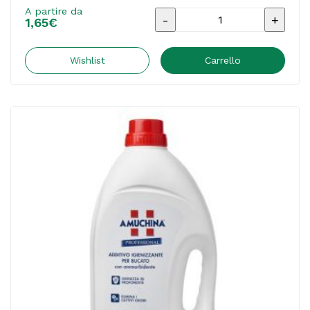
A partire da
Acqua
1,65
€
demineralizzata
profumata
Wishlist
Carrello
-
2
L
-
Amacasa
quantità