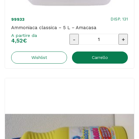
DISP. 131
99933
Ammoniaca classica – 5 L – Amacasa
A partire da
Ammoniaca
4,52
€
classica
-
Wishlist
Carrello
5
L
-
Amacasa
quantità