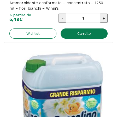
Ammorbidente ecoformato – concentrato – 1250
ml – fiori bianchi – Winni’s
A partire da
Ammorbidente
5,49
€
ecoformato
-
Wishlist
Carrello
concentrato
-
1250
ml
-
fiori
bianchi
-
Winni's
quantità