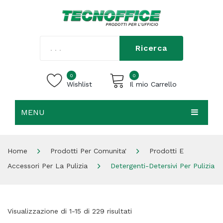
Ricerca
0
0
Wishlist
Il mio Carrello
MENU
Carrello vuoto.
HOME
Home
Prodotti Per Comunita'
Prodotti E
CHI SIAMO
Accessori Per La Pulizia
Detergenti-Detersivi Per Pulizia
SHOP
CONTATTI
Visualizzazione di 1-15 di 229 risultati
ACCEDI / REGISTRATI