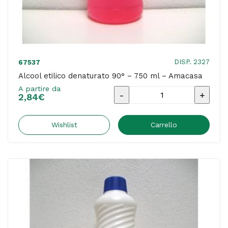
DISP. 2327
67537
Alcool etilico denaturato 90° – 750 ml – Amacasa
A partire da
Alcool
2,84
€
etilico
denaturato
Wishlist
Carrello
90°
-
750
ml
-
Amacasa