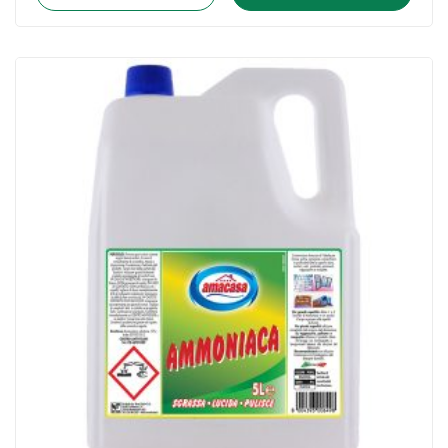
1
L
-
Amacasa
quantità