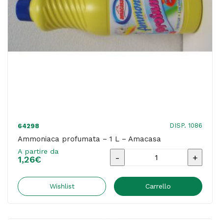
DISP. 1086
64298
Ammoniaca profumata – 1 L – Amacasa
A partire da
Ammoniaca
1,26
€
profumata
-
Wishlist
Carrello
1
L