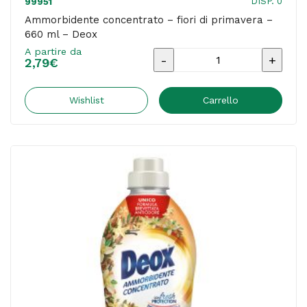
DISP. 0
99951
Ammorbidente concentrato – fiori di primavera –
660 ml – Deox
A partire da
Ammorbidente
2,79
€
concentrato
-
Wishlist
Carrello
fiori
di
primavera
-
660
ml
-
Deox
quantità