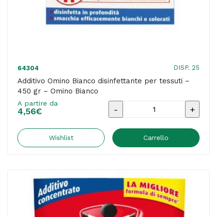
DISP. 25
64304
Additivo Omino Bianco disinfettante per tessuti –
450 gr – Omino Bianco
A partire da
Additivo
4,56
€
Omino
Bianco
Wishlist
Carrello
disinfettante
per
tessuti
-
450