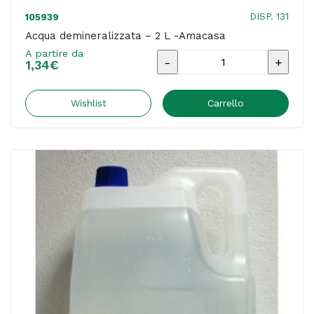
DISP. 131
105939
Acqua demineralizzata – 2 L -Amacasa
A partire da
Acqua
1,34
€
demineralizzata
-
Wishlist
Carrello
2
L
-
Amacasa
quantità