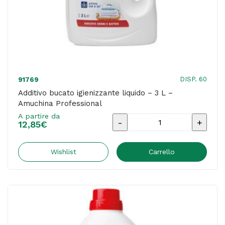
DISP. 60
91769
Additivo bucato igienizzante liquido – 3 L –
Amuchina Professional
A partire da
Additivo
12,85
€
bucato
igienizzante
Wishlist
Carrello
liquido
-
3
L