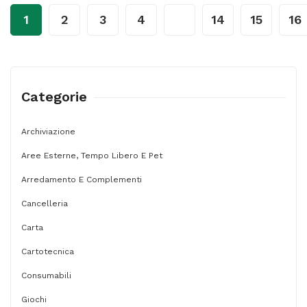
primavera
1
2
3
4
…
14
15
16
-
10
L
-
Categorie
Coccolino
quantità
Archiviazione
Aree Esterne, Tempo Libero E Pet
Arredamento E Complementi
Cancelleria
Carta
Cartotecnica
Consumabili
Giochi