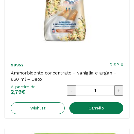
DISP. 0
99952
Ammorbidente concentrato – vaniglia e argan –
660 ml – Deox
A partire da
Ammorbidente
2,79
€
concentrato
-
Wishlist
Carrello
vaniglia
e