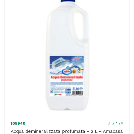
da
5
L
quantità
DISP. 70
105940
Acqua demineralizzata profumata – 2 L – Amacasa