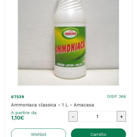
quantità
DISP. 366
67539
Ammoniaca classica – 1 L – Amacasa
A partire da
Ammoniaca
1,10
€
classica
-
Wishlist
Carrello