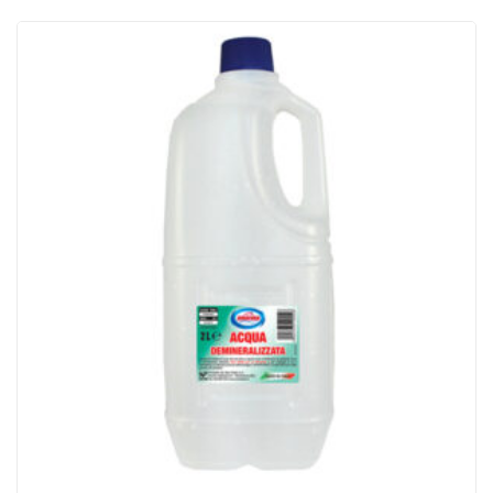
ACQUISTATI
WISHLIST
ORDINI