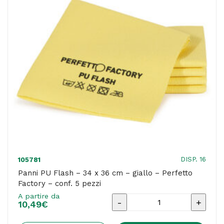
in
microfibra
tessuta
-
rosso
-
Vileda
-
conf.
5
pezzi
DISP. 16
105781
quantità
Panni PU Flash – 34 x 36 cm – giallo – Perfetto
Factory – conf. 5 pezzi
A partire da
Panni
10,49
€
PU