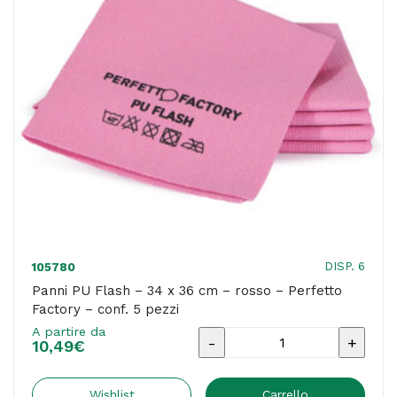
-
Perfetto
Factory
-
conf.
5
pezzi
quantità
DISP. 6
105780
Panni PU Flash – 34 x 36 cm – rosso – Perfetto
Factory – conf. 5 pezzi
A partire da
Panni
10,49
€
PU
Flash
Wishlist
Carrello