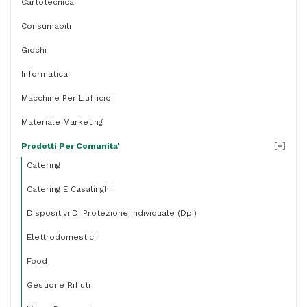
Cartotecnica
quantità
Consumabili
Giochi
Informatica
Macchine Per L'ufficio
Materiale Marketing
[
-
]
Prodotti Per Comunita'
Catering
Catering E Casalinghi
Dispositivi Di Protezione Individuale (dpi)
Elettrodomestici
Food
Gestione Rifiuti