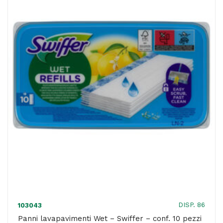
conf.
10
pezzi
quantità
DISP. 86
103043
Panni lavapavimenti Wet – Swiffer – conf. 10 pezzi