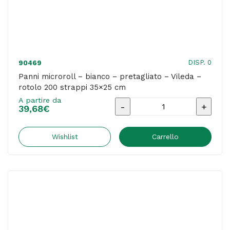
quantità
DISP. 0
90469
Panni microroll – bianco – pretagliato – Vileda –
rotolo 200 strappi 35×25 cm
A partire da
Panni
39,68
€
microroll
-
Wishlist
Carrello
bianco
-
pretagliato
-
Vileda
-