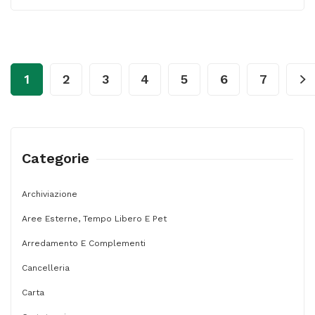
44
x
35
cm
1
2
3
4
5
6
7
-
in
microfibra
e
Categorie
PVA
-
Archiviazione
Vileda
Aree Esterne, Tempo Libero E Pet
-
Arredamento E Complementi
conf.
Cancelleria
5
Carta
pezzi