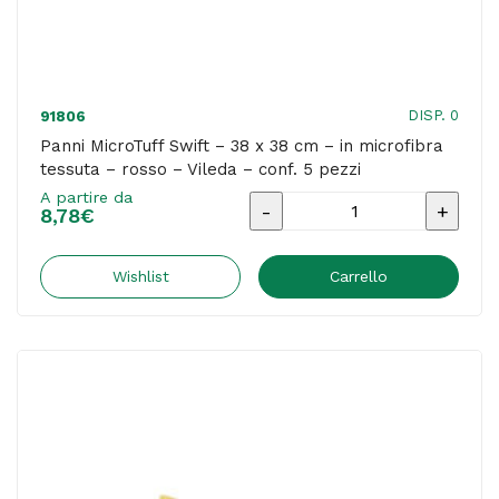
-
conf.
5
pezzi
DISP. 0
91806
quantità
Panni MicroTuff Swift – 38 x 38 cm – in microfibra
tessuta – rosso – Vileda – conf. 5 pezzi
A partire da
Panni
8,78
€
MicroTuff
Swift
Wishlist
Carrello
-
38
x
38
cm
-