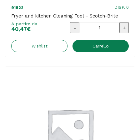
DISP. 0
91822
Fryer and kitchen Cleaning Tool – Scotch-Brite
A partire da
Fryer
40,47
€
and
kitchen
Wishlist
Carrello
Cleaning
Tool
-
Scotch-
Brite
quantità