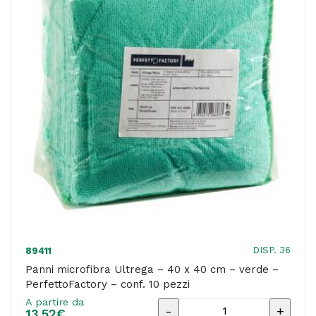
-
rosso
-
PerfettoFactory
-
conf.
10
pezzi
quantità
DISP. 36
89411
Panni microfibra Ultrega – 40 x 40 cm – verde –
PerfettoFactory – conf. 10 pezzi
A partire da
Panni
13,52
€