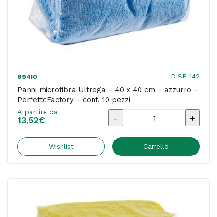
DISP. 142
89410
Panni microfibra Ultrega – 40 x 40 cm – azzurro –
PerfettoFactory – conf. 10 pezzi
A partire da
Panni
13,52
€
microfibra
Ultrega
Wishlist
Carrello
-
40
x
40