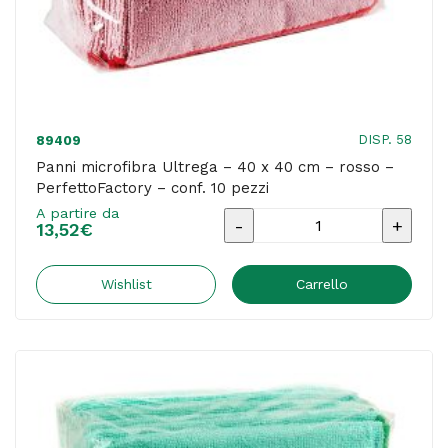
pezzi
quantità
DISP. 58
89409
Panni microfibra Ultrega – 40 x 40 cm – rosso –
PerfettoFactory – conf. 10 pezzi
A partire da
Panni
13,52
€
microfibra
Ultrega
Wishlist
Carrello
-
40
x
40
cm