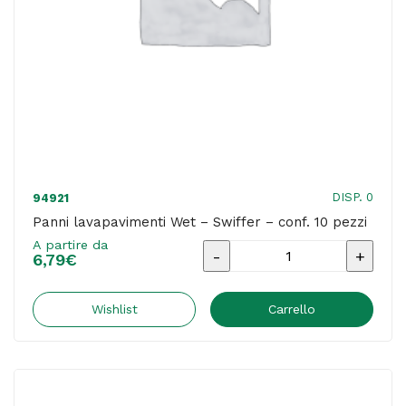
DISP. 0
94921
Panni lavapavimenti Wet – Swiffer – conf. 10 pezzi
A partire da
Panni
6,79
€
lavapavimenti
Wet
Wishlist
Carrello
-
Swiffer
-