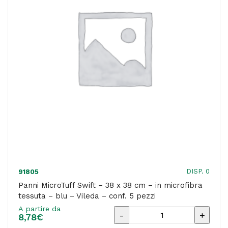
rotolo
200
strappi
35x25
cm
quantità
DISP. 0
91805
Panni MicroTuff Swift – 38 x 38 cm – in microfibra
tessuta – blu – Vileda – conf. 5 pezzi
A partire da
Panni
8,78
€