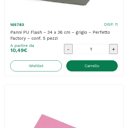
quantità
DISP. 11
105783
Panni PU Flash – 34 x 36 cm – grigio – Perfetto
Factory – conf. 5 pezzi
A partire da
Panni
10,49
€
PU
Flash
Wishlist
Carrello
-
34
x
36
cm
-
grigio