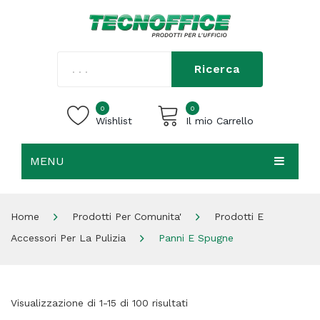
Ricerca
0
0
Wishlist
Il mio Carrello
MENU
Carrello vuoto.
HOME
Home
Prodotti Per Comunita'
Prodotti E
CHI SIAMO
Accessori Per La Pulizia
Panni E Spugne
SHOP
CONTATTI
Visualizzazione di 1-15 di 100 risultati
ACCEDI / REGISTRATI