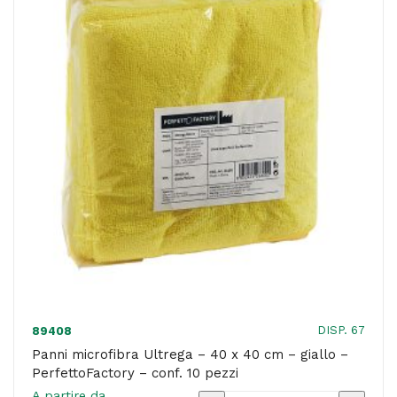
cm
-
azzurro
-
PerfettoFactory
-
conf.
10
pezzi
quantità
DISP. 67
89408
Panni microfibra Ultrega – 40 x 40 cm – giallo –
PerfettoFactory – conf. 10 pezzi
A partire da