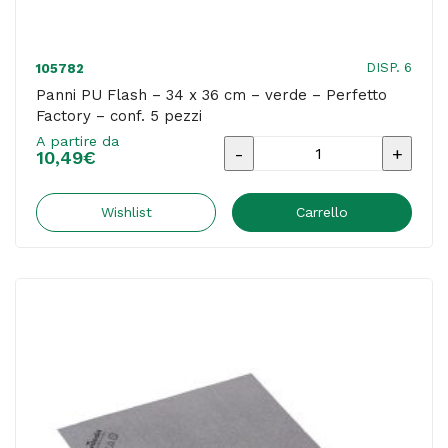
DISP. 6
105782
Panni PU Flash – 34 x 36 cm – verde – Perfetto
Factory – conf. 5 pezzi
A partire da
Panni
10,49
€
PU
Flash
Wishlist
Carrello
-
34
x
36
cm
-
verde