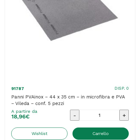
-
Perfetto
Factory
-
conf.
5
pezzi
quantità
DISP. 0
91787
Panni PVAinox – 44 x 35 cm – in microfibra e PVA
– Vileda – conf. 5 pezzi
A partire da
Panni
18,96
€
PVAinox
-
Wishlist
Carrello