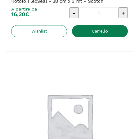
Rotolo FlexSeal – 38 cm x 3 mt – Scotch
A partire da
Rotolo
16,30
€
FlexSeal
-
Wishlist
Carrello
38
cm
x
3
mt
-
Scotch
quantità