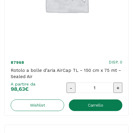
-
rotolo
da
50
m
quantità
DISP. 0
87968
Rotolo a bolle d’aria AirCap TL – 150 cm x 75 mt –
Sealed Air
A partire da
Rotolo
98,63
€
a
bolle
Wishlist
Carrello
d'aria
AirCap
TL