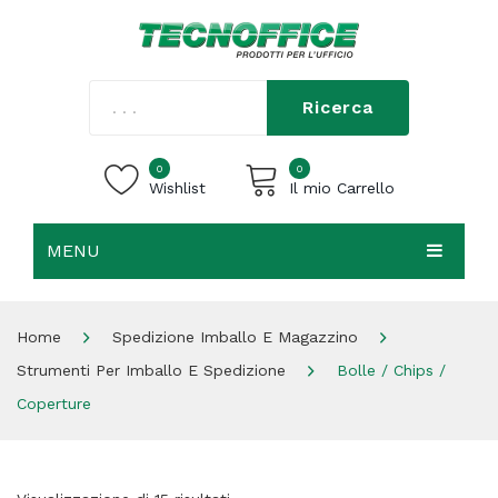
Ricerca
0
0
Wishlist
Il mio Carrello
MENU
Carrello vuoto.
HOME
Home
Spedizione Imballo E Magazzino
CHI SIAMO
Strumenti Per Imballo E Spedizione
Bolle / Chips /
SHOP
Coperture
CONTATTI
ACCEDI / REGISTRATI