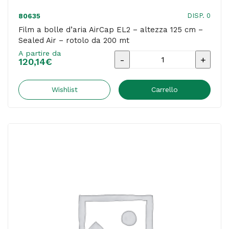
DISP. 0
80635
Film a bolle d’aria AirCap EL2 – altezza 125 cm –
Sealed Air – rotolo da 200 mt
A partire da
Film
120,14
€
a
bolle
Wishlist
Carrello
d'aria
AirCap
EL2
-
altezza
125
cm
-
Sealed