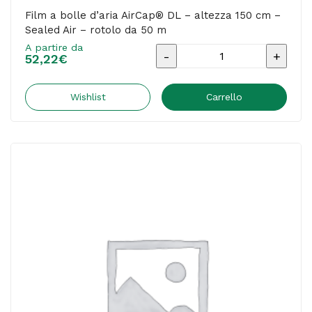
quantità
Film a bolle d’aria AirCap® DL – altezza 150 cm –
Sealed Air – rotolo da 50 m
A partire da
Film
52,22
€
a
bolle
Wishlist
Carrello
d'aria
AirCap®
DL
-
altezza
150
cm
-
Sealed
Air