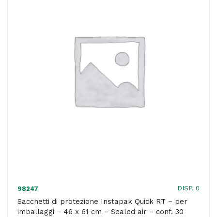
per
imballaggi
-
46
x
61
cm
-
Sealed
air
-
conf.
30
DISP. 0
98247
pezzi
Sacchetti di protezione Instapak Quick RT – per
imballaggi – 46 x 61 cm – Sealed air – conf. 30
quantità