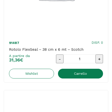
DISP. 0
91487
Rotolo FlexSeal – 38 cm x 6 mt – Scotch
A partire da
Rotolo
31,36
€
FlexSeal
-
Wishlist
Carrello
38
cm
x
6
mt