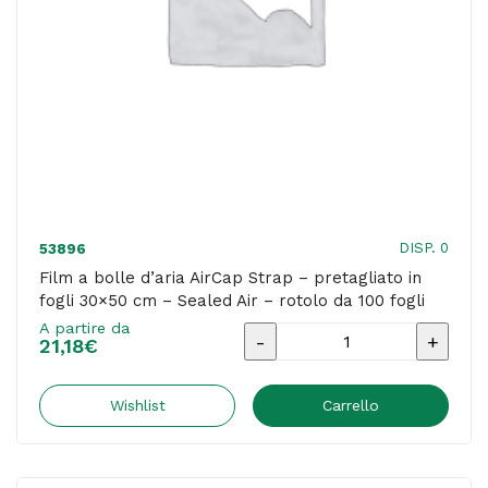
Air
-
rotolo
da
35
m
quantità
DISP. 0
53896
Film a bolle d’aria AirCap Strap – pretagliato in
fogli 30×50 cm – Sealed Air – rotolo da 100 fogli
A partire da
Film
21,18
€
a
bolle
Wishlist
Carrello
d'aria
AirCap