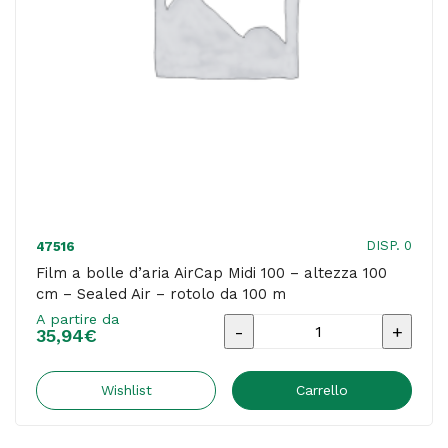
Air
-
rotolo
da
200
mt
quantità
DISP. 0
47516
Film a bolle d’aria AirCap Midi 100 – altezza 100
cm – Sealed Air – rotolo da 100 m
A partire da
Film
35,94
€
a
bolle
Wishlist
Carrello
d'aria