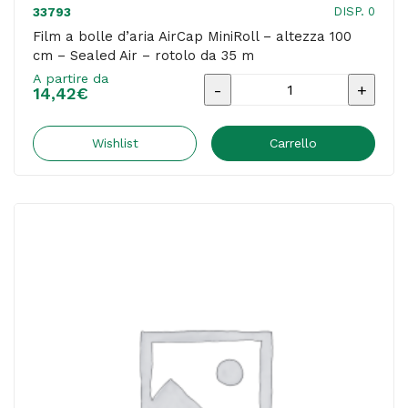
quantità
DISP. 0
33793
Film a bolle d’aria AirCap MiniRoll – altezza 100
cm – Sealed Air – rotolo da 35 m
A partire da
Film
14,42
€
a
bolle
Wishlist
Carrello
d'aria
AirCap
MiniRoll
-
altezza
100
cm
-
Sealed