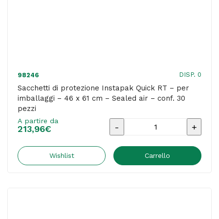
Sealed
air
-
conf.
36
DISP. 0
98246
pezzi
Sacchetti di protezione Instapak Quick RT – per
imballaggi – 46 x 61 cm – Sealed air – conf. 30
quantità
pezzi
A partire da
Sacchetti
213,96
€
di
protezione
Wishlist
Carrello
Instapak
Quick
RT
-