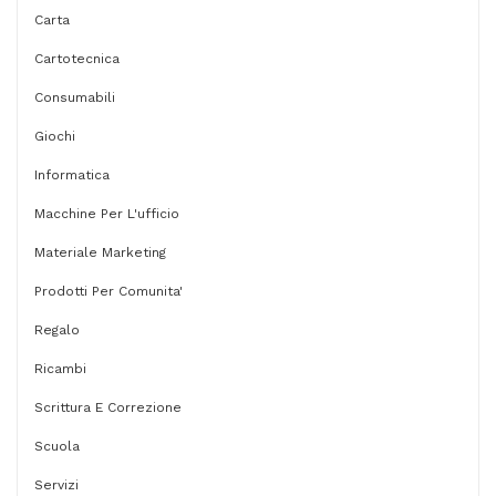
cm
Carta
-
Cartotecnica
Sealed
Consumabili
air
Giochi
-
conf.
Informatica
24
Macchine Per L'ufficio
pezzi
Materiale Marketing
quantità
Prodotti Per Comunita'
Regalo
Ricambi
Scrittura E Correzione
Scuola
Servizi