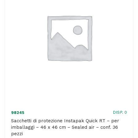
-
Scotch
quantità
DISP. 0
98245
Sacchetti di protezione Instapak Quick RT – per
imballaggi – 46 x 46 cm – Sealed air – conf. 36
pezzi