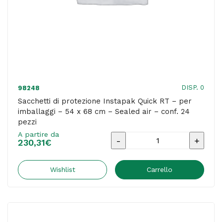
-
Sealed
air
-
conf.
30
DISP. 0
98248
pezzi
Sacchetti di protezione Instapak Quick RT – per
imballaggi – 54 x 68 cm – Sealed air – conf. 24
quantità
pezzi
A partire da
Sacchetti
230,31
€
di
protezione
Wishlist
Carrello
Instapak
Quick
RT