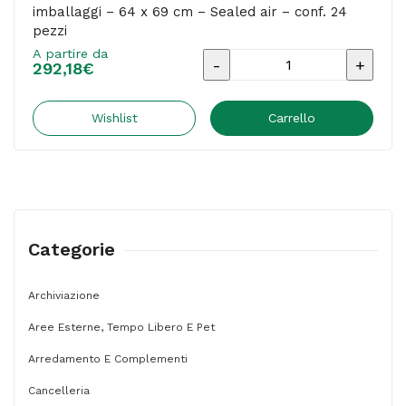
imballaggi – 64 x 69 cm – Sealed air – conf. 24
quantità
pezzi
A partire da
Sacchetti
292,18
€
di
protezione
Wishlist
Carrello
Instapak
Quick
RT
-
Categorie
per
imballaggi
Archiviazione
-
Aree Esterne, Tempo Libero E Pet
64
x
Arredamento E Complementi
69
Cancelleria