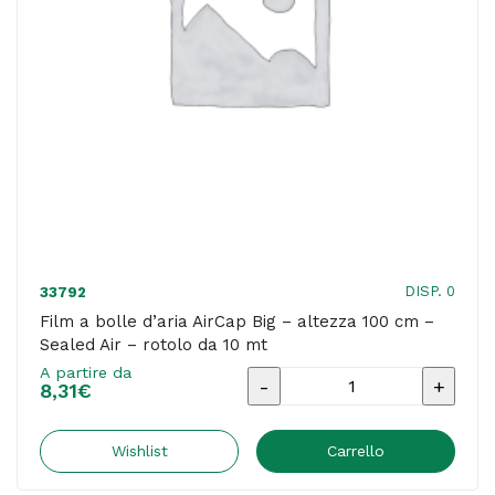
Sealed
Air
-
rotolo
da
7.5
mt
quantità
DISP. 0
33792
Film a bolle d’aria AirCap Big – altezza 100 cm –
Sealed Air – rotolo da 10 mt
A partire da
Film
8,31
€
a
bolle
Wishlist
Carrello
d'aria