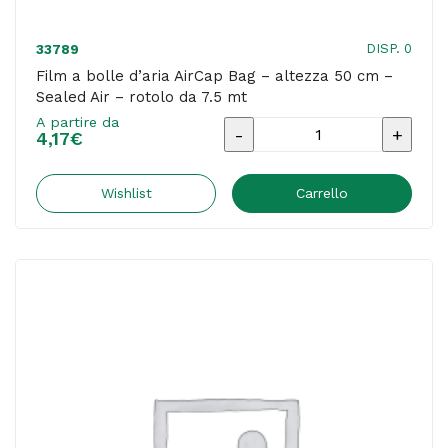
DISP. 0
33789
Film a bolle d’aria AirCap Bag – altezza 50 cm –
Sealed Air – rotolo da 7.5 mt
A partire da
Film
4,17
€
a
bolle
Wishlist
Carrello
d'aria
AirCap
Bag
-
altezza
50
cm
-