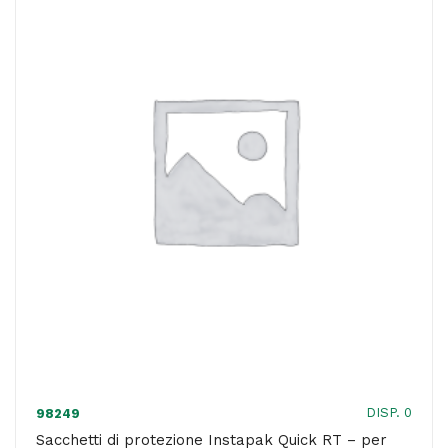
-
per
imballaggi
-
54
x
68
cm
-
Sealed
air
-
conf.
24
DISP. 0
98249
pezzi
Sacchetti di protezione Instapak Quick RT – per