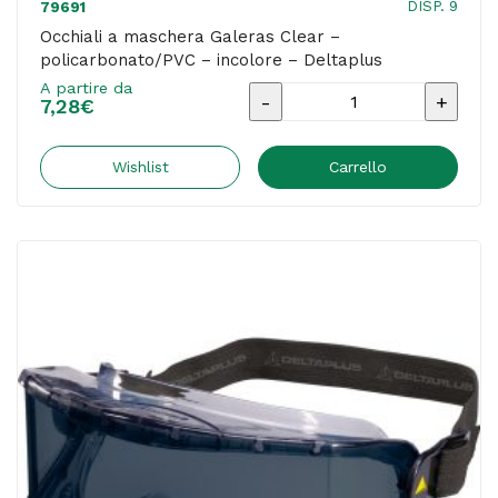
DISP. 9
79691
Occhiali a maschera Galeras Clear –
policarbonato/PVC – incolore – Deltaplus
A partire da
Occhiali
7,28
€
a
maschera
Wishlist
Carrello
Galeras
Clear
-
policarbonato/PVC
-
incolore
-
Deltaplus
quantità