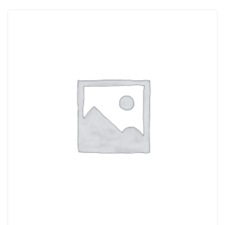
ACQUISTATI
WISHLIST
ORDINI