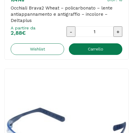
104148
Occhiali Brava2 Wheat – policarbonato – lente
antiappannamento e antigraffio – incolore –
Deltaplus
A partire da
Occhiali
2,88
€
Brava2
Wheat
Wishlist
Carrello
-
policarbonato
-
lente
antiappannamento
e
antigraffio
-
incolore