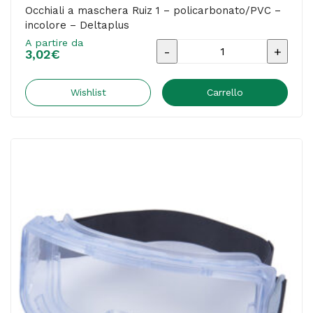
Occhiali a maschera Ruiz 1 – policarbonato/PVC –
incolore – Deltaplus
A partire da
Occhiali
3,02
€
a
maschera
Wishlist
Carrello
Ruiz
1
-
policarbonato/PVC
-
incolore
-
Deltaplus
quantità