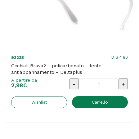
DISP. 80
92223
Occhiali Brava2 – policarbonato – lente
antiappannamento – Deltaplus
A partire da
Occhiali
2,98
€
Brava2
-
Wishlist
Carrello
policarbonato
-
lente
antiappannamento