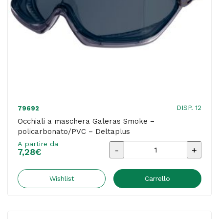
DISP. 12
79692
Occhiali a maschera Galeras Smoke –
policarbonato/PVC – Deltaplus
A partire da
Occhiali
7,28
€
a
maschera
Wishlist
Carrello
Galeras
Smoke