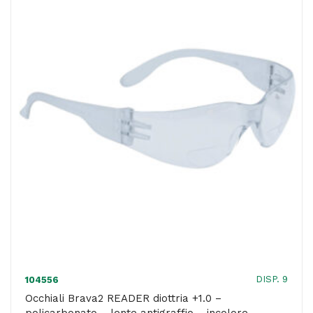
-
Deltaplus
quantità
DISP. 9
104556
Occhiali Brava2 READER diottria +1.0 –