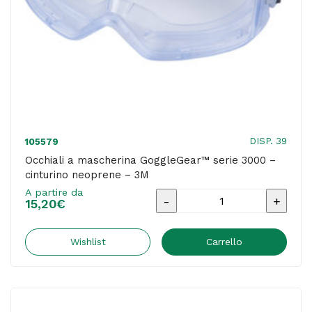
DISP. 39
105579
Occhiali a mascherina GoggleGear™ serie 3000 –
cinturino neoprene – 3M
A partire da
Occhiali
15,20
€
a
mascherina
Wishlist
Carrello
GoggleGear™
serie
3000