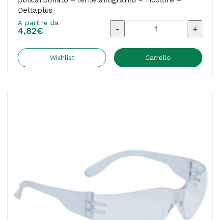
policarbonato – lente antigraffio – incolore –
Deltaplus
A partire da
Occhiali
4,82
€
Brava2
READER
Wishlist
Carrello
diottria
+1.0
-
policarbonato
-
lente
antigraffio
-
incolore
-
Deltaplus