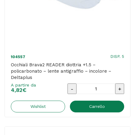
quantità
DISP. 5
104557
Occhiali Brava2 READER diottria +1.5 –
policarbonato – lente antigraffio – incolore –
Deltaplus
A partire da
Occhiali
4,82
€
Brava2
READER
Wishlist
Carrello
diottria
+1.5
-