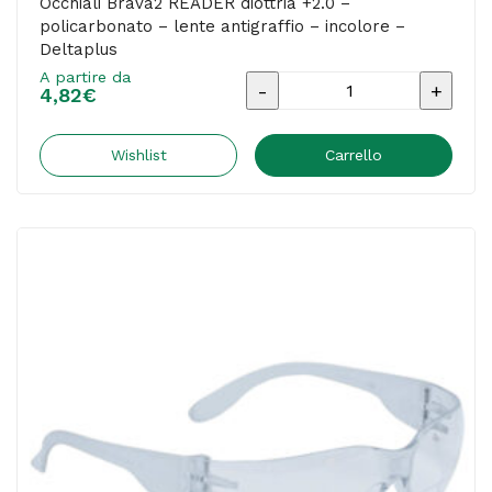
Occhiali Brava2 READER diottria +2.0 –
policarbonato – lente antigraffio – incolore –
Deltaplus
A partire da
Occhiali
4,82
€
Brava2
READER
Wishlist
Carrello
diottria
+2.0
-
policarbonato
-
lente
antigraffio
-
incolore
-