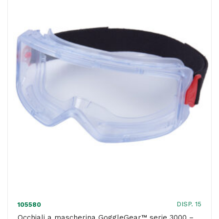
-
cinturino
neoprene
-
3M
quantità
DISP. 15
105580
Occhiali a mascherina GoggleGear™ serie 3000 –