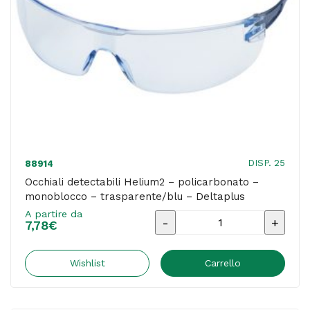
-
Deltaplus
quantità
DISP. 25
88914
Occhiali detectabili Helium2 – policarbonato –
monoblocco – trasparente/blu – Deltaplus
A partire da
Occhiali
7,78
€
detectabili
Helium2
Wishlist
Carrello
-
policarbonato