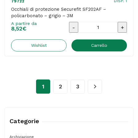
DISP. 1
79722
Occhiali di protezione Securefit SF202AF –
policarbonato – grigio – 3M
A partire da
Occhiali
8,52
€
di
protezione
Wishlist
Carrello
Securefit
SF202AF
-
policarbonato
1
2
3
-
grigio
-
3M
Categorie
quantità
Archiviazione