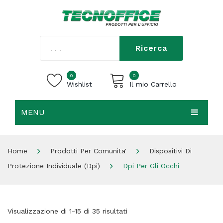
Ricerca
0
0
Wishlist
Il mio Carrello
MENU
Carrello vuoto.
HOME
Home
Prodotti Per Comunita'
Dispositivi Di
CHI SIAMO
Protezione Individuale (dpi)
Dpi Per Gli Occhi
SHOP
CONTATTI
Visualizzazione di 1-15 di 35 risultati
ACCEDI / REGISTRATI