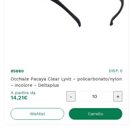
DISP. 0
85880
Occhiale Pacaya Clear Lyviz – policarbonato/nylon
– incolore – Deltaplus
A partire da
Occhiale
14,21
€
Pacaya
Clear
Wishlist
Carrello
Lyviz
-