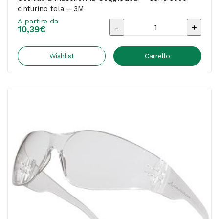
cinturino tela – 3M
A partire da
Occhiali
10,39
€
a
mascherina
Wishlist
Carrello
GoggleGear™
serie
3000
-
cinturino
tela
-
3M
quantità