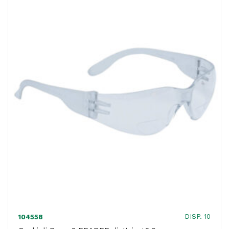
policarbonato
-
lente
antigraffio
-
incolore
-
Deltaplus
quantità
DISP. 10
104558