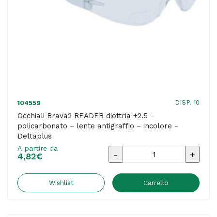
Deltaplus
quantità
DISP. 10
104559
Occhiali Brava2 READER diottria +2.5 –
policarbonato – lente antigraffio – incolore –
Deltaplus
A partire da
Occhiali
4,82
€
Brava2
READER
Wishlist
Carrello
diottria
+2.5