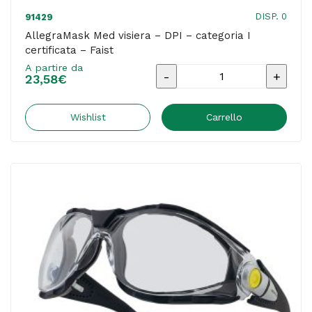
DISP. 0
91429
AllegraMask Med visiera – DPI – categoria I
certificata – Faist
A partire da
AllegraMask
23,58
€
Med
visiera
Wishlist
Carrello
-
DPI
-
categoria
I
certificata
-
Faist
quantità