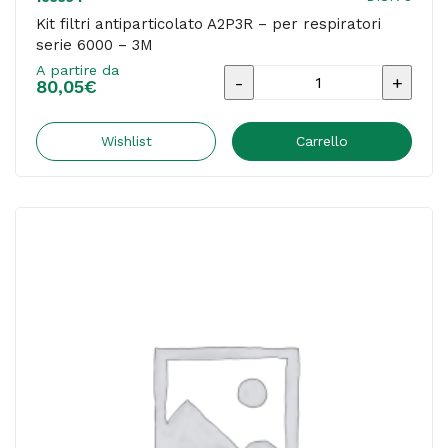
Kit filtri antiparticolato A2P3R – per respiratori
serie 6000 – 3M
A partire da
Kit
80,05
€
filtri
antiparticolato
Wishlist
Carrello
A2P3R
-
per
respiratori
serie
6000
-
3M
quantità