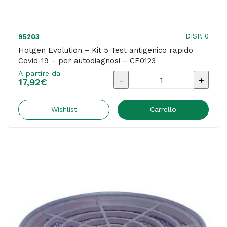
DISP. 0
95203
Hotgen Evolution – Kit 5 Test antigenico rapido
Covid-19 – per autodiagnosi – CE0123
A partire da
Hotgen
17,92
€
Evolution
-
Wishlist
Carrello
Kit
5
Test
antigenico
rapido
Covid-
19