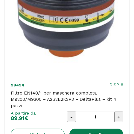
-
kit
4
pezzi
quantità
DISP. 8
99494
Filtro EN148/1 per maschera completa
M9200/M9300 – A2B2E2K2P3 – DeltaPlus – kit 4
pezzi
A partire da
Filtro
89,91
€
EN148/1
per