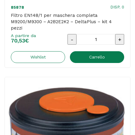
DISP. 0
85878
Filtro EN148/1 per maschera completa
M9200/M9300 – A2B2E2K2 – DeltaPlus – kit 4
pezzi
A partire da
Filtro
70,53
€
EN148/1
per
Wishlist
Carrello
maschera
completa
M9200/M9300
-
A2B2E2K2
-
DeltaPlus
-