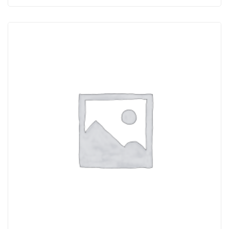
maschera
completa
M9200/M9300
-
A2B2E2K2
-
DeltaPlus
-
kit
4
pezzi
quantità