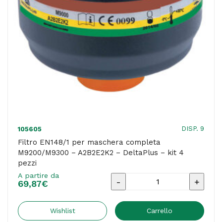
kit
4
pezzi
quantità
DISP. 9
105605
Filtro EN148/1 per maschera completa
M9200/M9300 – A2B2E2K2 – DeltaPlus – kit 4
pezzi
A partire da
Filtro
69,87
€
EN148/1
per
Wishlist
Carrello