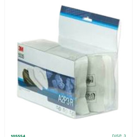
per
respiratori
serie
6000
-
3M
quantità
DISP. 3
105554