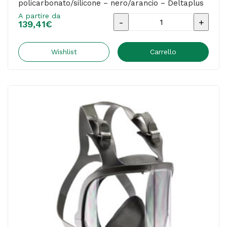
policarbonato/silicone – nero/arancio – Deltaplus
A partire da
Maschera
139,41
€
completa
M9300
Wishlist
Carrello
Strap
Galaxy
-
policarbonato/silicone
-
nero/arancio
-
Deltaplus
quantità