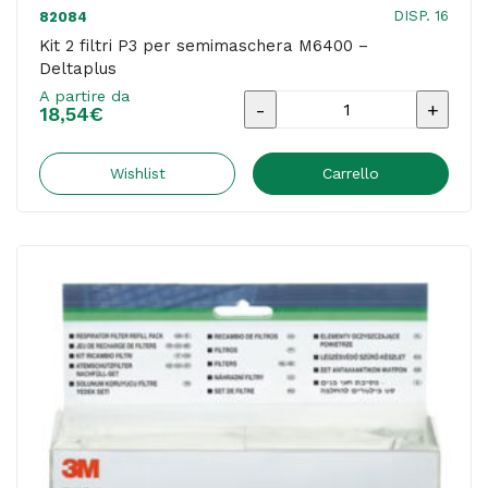
DISP. 16
82084
Kit 2 filtri P3 per semimaschera M6400 –
Deltaplus
A partire da
Kit
18,54
€
2
filtri
Wishlist
Carrello
P3
per
semimaschera
M6400
-
Deltaplus
quantità