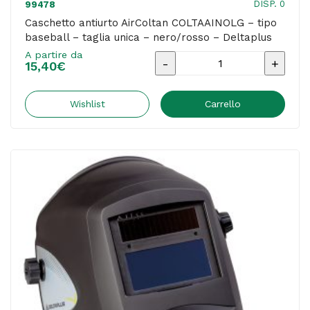
DISP. 0
99478
Caschetto antiurto AirColtan COLTAAINOLG – tipo
baseball – taglia unica – nero/rosso – Deltaplus
A partire da
Caschetto
15,40
€
antiurto
AirColtan
Wishlist
Carrello
COLTAAINOLG
-
tipo
baseball
-
taglia
unica
-
nero/rosso