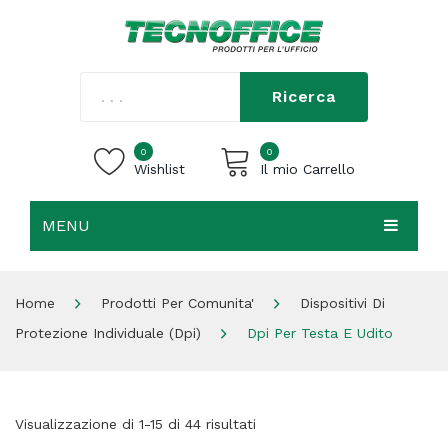
Ricerca
0
0
Wishlist
Il mio Carrello
MENU
Carrello vuoto.
HOME
Home
Prodotti Per Comunita'
Dispositivi Di
CHI SIAMO
Protezione Individuale (dpi)
Dpi Per Testa E Udito
SHOP
CONTATTI
Visualizzazione di 1-15 di 44 risultati
ACCEDI / REGISTRATI