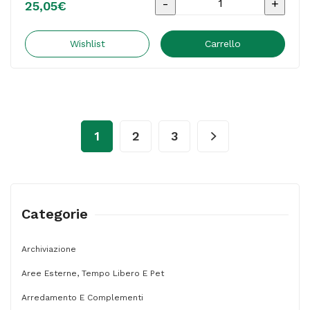
Cuffia
25,05
€
protettiva
Peltor
Wishlist
Carrello
Optime
II
-
SNR
1
2
3
31
dB
-
verde
Categorie
-
3M
Archiviazione
quantità
Aree Esterne, Tempo Libero E Pet
Arredamento E Complementi