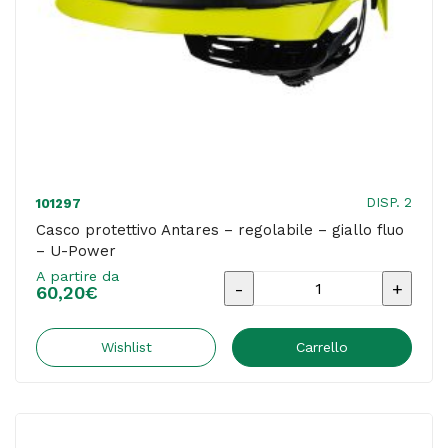
DISP. 2
101297
Casco protettivo Antares – regolabile – giallo fluo
– U-Power
A partire da
Casco
60,20
€
protettivo
Antares
Wishlist
Carrello
-
regolabile
-