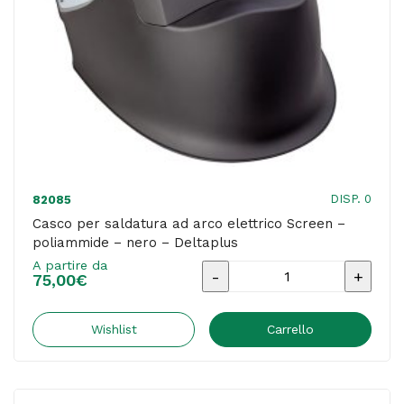
-
Deltaplus
quantità
DISP. 0
82085
Casco per saldatura ad arco elettrico Screen –
poliammide – nero – Deltaplus
A partire da
Casco
75,00
€
per
saldatura
Wishlist
Carrello
ad
arco