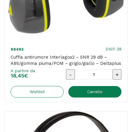
coppie
quantità
DISP. 28
99493
Cuffia antirumore Interlagos2 – SNR 29 dB –
ABS/gomma piuma/POM – grigio/giallo – Deltaplus
A partire da
Cuffia
18,45
€
antirumore
Interlagos2
Wishlist
Carrello
-
SNR
29
dB