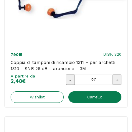
DISP. 320
79015
Coppia di tamponi di ricambio 1311 – per archetti
1310 – SNR 26 dB – arancione – 3M
A partire da
Coppia
2,48
€
di
tamponi
Wishlist
Carrello
di
ricambio
1311
-