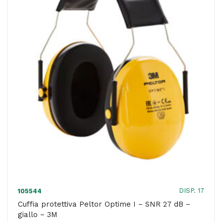
27
dB
-
giallo
-
3M
quantità
DISP. 17
105544
Cuffia protettiva Peltor Optime I – SNR 27 dB –
giallo – 3M