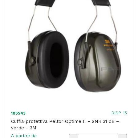
dB
-
verde
-
3M
quantità
DISP. 15
105543
Cuffia protettiva Peltor Optime II – SNR 31 dB –
verde – 3M
A partire da