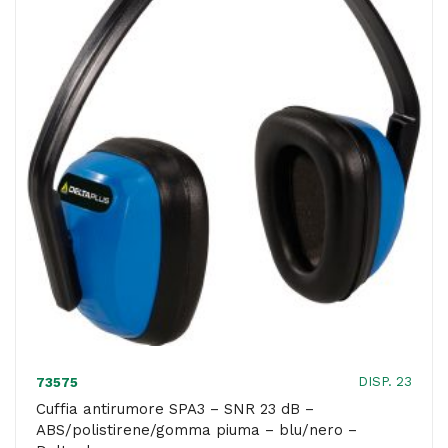
-
ABS/gomma
piuma/POM
-
grigio/giallo
-
Deltaplus
quantità
DISP. 23
73575
Cuffia antirumore SPA3 – SNR 23 dB –
ABS/polistirene/gomma piuma – blu/nero –