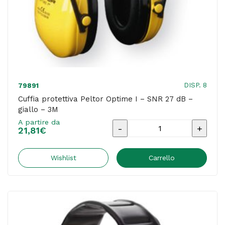
quantità
DISP. 8
79891
Cuffia protettiva Peltor Optime I – SNR 27 dB –
giallo – 3M
A partire da
Cuffia
21,81
€
protettiva
Peltor
Wishlist
Carrello
Optime
I
-
SNR