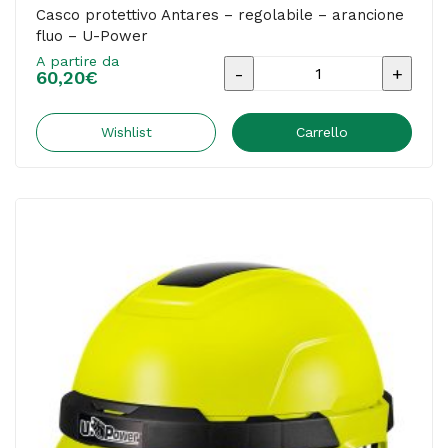
Casco protettivo Antares – regolabile – arancione
fluo – U-Power
A partire da
Casco
60,20
€
protettivo
Antares
Wishlist
Carrello
-
regolabile
-
arancione
fluo
-
U-
Power
quantità