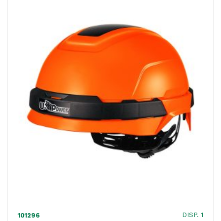
elettrico
Screen
-
poliammide
-
nero
-
Deltaplus
quantità
DISP. 1
101296