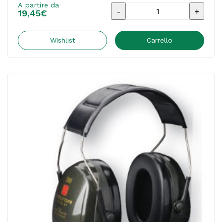
A partire da
Cuffia
19,45
€
protettiva
Peltor
Wishlist
Carrello
Optime
I
-
SNR
27
dB
-
giallo
-
3M
quantità