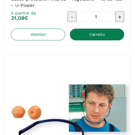
– U-Power
A partire da
Casco
31,08
€
protettivo
Antares
Wishlist
Carrello
-
regolabile
-
verde
fluo
-
U-
Power
quantità