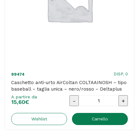
DISP. 0
99474
Caschetto anti-urto AirColtan COLTAAINOSH – tipo
baseball – taglia unica – nero/rosso – Deltaplus
A partire da
Caschetto
15,60
€
anti-
urto
Wishlist
Carrello
AirColtan
COLTAAINOSH