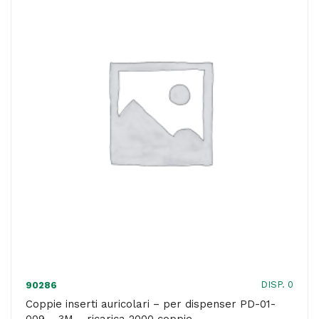
per
archetti
1310
-
SNR
26
dB
-
arancione
-
3M
quantità
DISP. 0
90286
Coppie inserti auricolari – per dispenser PD-01-