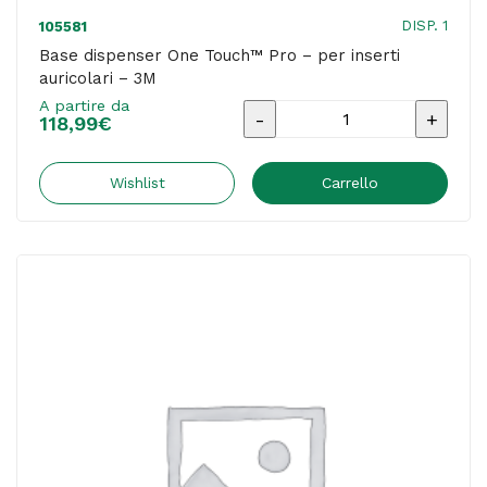
DISP. 1
105581
Base dispenser One Touch™ Pro – per inserti
auricolari – 3M
A partire da
Base
118,99
€
dispenser
One
Wishlist
Carrello
Touch™
Pro
-
per
inserti
auricolari
-
3M
quantità