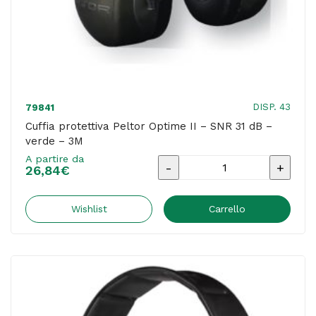
DISP. 43
79841
Cuffia protettiva Peltor Optime II – SNR 31 dB –
verde – 3M
A partire da
Cuffia
26,84
€
protettiva
Peltor
Wishlist
Carrello
Optime
II
-
SNR
31