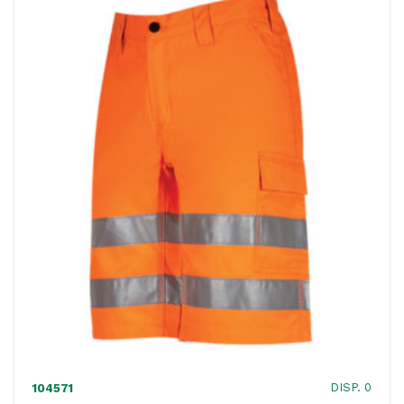
XL
-
giallo
fluo
-
U-
Power
quantità
DISP. 0
104571