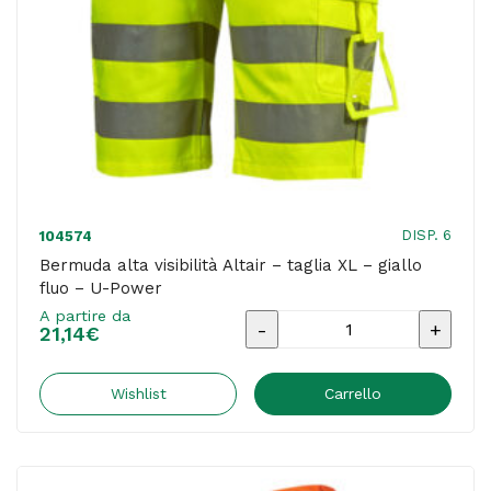
quantità
DISP. 6
104574
Bermuda alta visibilità Altair – taglia XL – giallo
fluo – U-Power
A partire da
Bermuda
21,14
€
alta
visibilità
Wishlist
Carrello
Altair
-
taglia