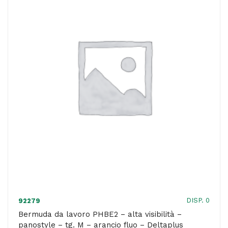
-
panostyle
-
tg.
L
-
giallo
fluo
-
Deltaplus
quantità
DISP. 0
92279
Bermuda da lavoro PHBE2 – alta visibilità –
panostyle – tg. M – arancio fluo – Deltaplus