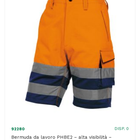
XXL
-
giallo
fluo
-
U-
Power
quantità
DISP. 0
92280
Bermuda da lavoro PHBE2 – alta visibilità –