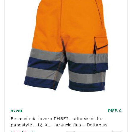
-
panostyle
-
tg.
M
-
giallo
fluo
-
Deltaplus
quantità
DISP. 0
92281
Bermuda da lavoro PHBE2 – alta visibilità –
panostyle – tg. XL – arancio fluo – Deltaplus