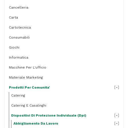
-
Cancelleria
Deltaplus
Carta
quantità
Cartotecnica
Consumabili
Giochi
Informatica
Macchine Per L'ufficio
Materiale Marketing
[
-
]
Prodotti Per Comunita'
Catering
Catering E Casalinghi
[
-
]
Dispositivi Di Protezione Individuale (dpi)
[
-
]
Abbigliamento Da Lavoro