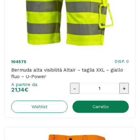
quantità
DISP. 0
104575
Bermuda alta visibilità Altair – taglia XXL – giallo
fluo – U-Power
A partire da
Bermuda
21,14
€
alta
visibilità
Wishlist
Carrello
Altair
-
taglia