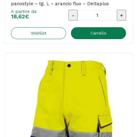
panostyle – tg. L – arancio fluo – Deltaplus
A partire da
Bermuda
18,62
€
da
lavoro
Wishlist
Carrello
PHBE2
-
alta
visibilità
-
panostyle
-
tg.
L
-
arancio