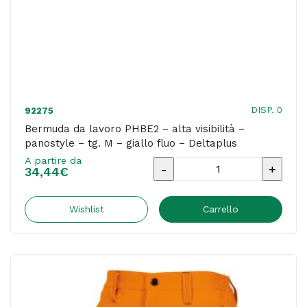
fluo
-
Deltaplus
quantità
DISP. 0
92275
Bermuda da lavoro PHBE2 – alta visibilità –
panostyle – tg. M – giallo fluo – Deltaplus
A partire da
Bermuda
34,44
€
da
lavoro
Wishlist
Carrello
PHBE2
-
alta
visibilità