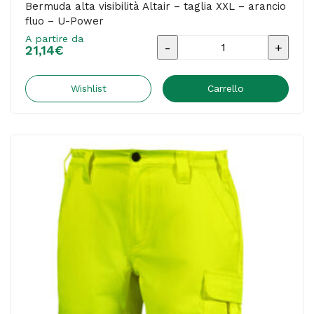
Bermuda alta visibilità Altair – taglia XXL – arancio
fluo – U-Power
A partire da
Bermuda
21,14
€
alta
visibilità
Wishlist
Carrello
Altair
-
taglia
XXL
-
arancio
fluo
-
U-
Power