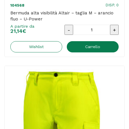
DISP. 0
104568
Bermuda alta visibilità Altair – taglia M – arancio
fluo – U-Power
A partire da
Bermuda
21,14
€
alta
visibilità
Wishlist
Carrello
Altair
-
taglia
M
-
arancio
fluo
-
U-