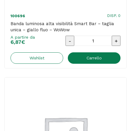
DISP. 0
100696
Banda luminosa alta visibilità Smart Bar – taglia
unica – giallo fluo – WoWow
A partire da
Banda
6,87
€
luminosa
alta
Wishlist
Carrello
visibilità
Smart
Bar
-
taglia
unica
-
giallo