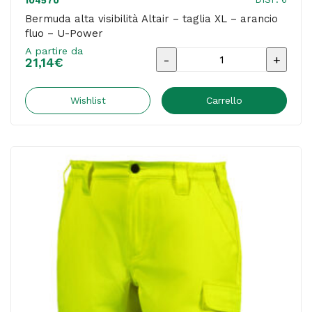
104570
Bermuda alta visibilità Altair – taglia XL – arancio
fluo – U-Power
A partire da
Bermuda
21,14
€
alta
visibilità
Wishlist
Carrello
Altair
-
taglia
XL
-
arancio
fluo
-
U-
Power