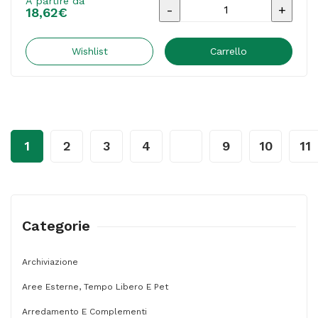
A partire da
Bermuda
18,62
€
da
lavoro
Wishlist
Carrello
PHBE2
-
alta
visibilità
1
2
3
4
…
9
10
11
-
panostyle
-
tg.
Categorie
XL
-
Archiviazione
arancio
Aree Esterne, Tempo Libero E Pet
fluo
Arredamento E Complementi