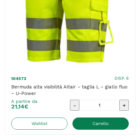
U-
Power
quantità
DISP. 6
104573
Bermuda alta visibilità Altair – taglia L – giallo fluo
– U-Power
A partire da
Bermuda
21,14
€
alta
visibilità
Wishlist
Carrello
Altair