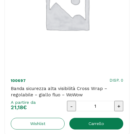
fluo
-
WoWow
quantità
DISP. 0
100697
Banda sicurezza alta visibilità Cross Wrap –
regolabile – giallo fluo – WoWow
A partire da
Banda
21,18
€
sicurezza
alta
Wishlist
Carrello
visibilità