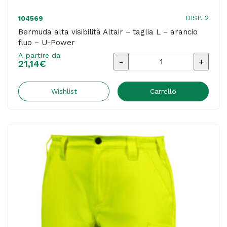
DISP. 2
104569
Bermuda alta visibilità Altair – taglia L – arancio
fluo – U-Power
A partire da
Bermuda
21,14
€
alta
visibilità
Wishlist
Carrello
Altair
-
taglia
L
-
arancio
fluo
-