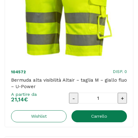
Power
quantità
DISP. 0
104572
Bermuda alta visibilità Altair – taglia M – giallo fluo
– U-Power
A partire da
Bermuda
21,14
€
alta
visibilità
Wishlist
Carrello
Altair
-