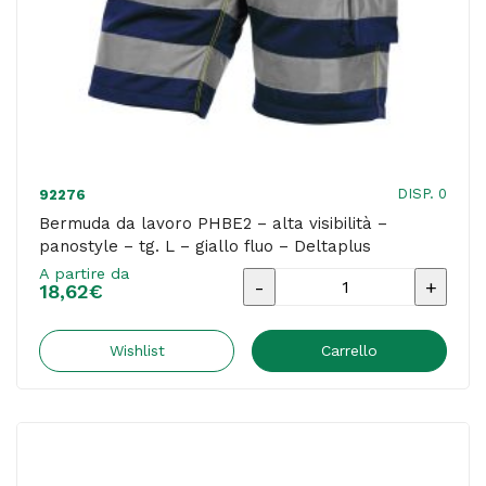
fluo
-
Deltaplus
quantità
DISP. 0
92276
Bermuda da lavoro PHBE2 – alta visibilità –
panostyle – tg. L – giallo fluo – Deltaplus
A partire da
Bermuda
18,62
€
da
lavoro
Wishlist
Carrello
PHBE2
-
alta
visibilità