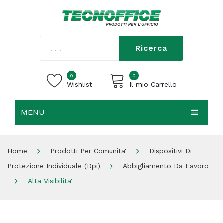
Ricerca
0
0
Wishlist
Il mio Carrello
MENU
Carrello vuoto.
HOME
Home
Prodotti Per Comunita'
Dispositivi Di
CHI SIAMO
Protezione Individuale (dpi)
Abbigliamento Da Lavoro
SHOP
Alta Visibilita'
CONTATTI
ACCEDI / REGISTRATI