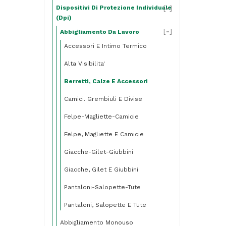
Dispositivi Di Protezione Individuale
[
-
]
(dpi)
[
-
]
Abbigliamento Da Lavoro
Accessori E Intimo Termico
Alta Visibilita'
Berretti, Calze E Accessori
Camici. Grembiuli E Divise
Felpe-Magliette-Camicie
Felpe, Magliette E Camicie
Giacche-Gilet-Giubbini
Giacche, Gilet E Giubbini
Pantaloni-Salopette-Tute
Pantaloni, Salopette E Tute
Abbigliamento Monouso