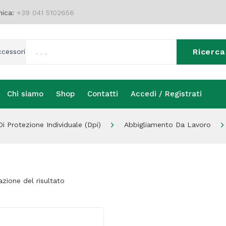
nica:
+39 041 5102656
Ricerca
ccessori
Chi siamo
Shop
Contatti
Accedi / Registrati
Chi siamo
Shop
Contatti
Accedi / Registrati
 Di Protezione Individuale (dpi)
Abbigliamento Da Lavoro
azione del risultato