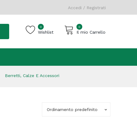
Accedi / Registrati
0
0
Wishlist
Il mio Carrello
Carrello vuoto.
Berretti, Calze E Accessori
Ordinamento predefinito