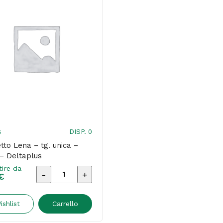
DISP. 0
5
tto Lena – tg. unica –
– Deltaplus
tire da
Berretto
€
Lena
-
ishlist
Carrello
tg.