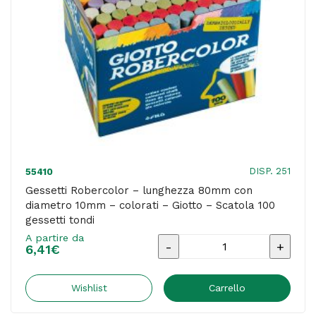
-
Scatola
10
gessetti
tondi
quantità
DISP. 251
55410
Gessetti Robercolor – lunghezza 80mm con
diametro 10mm – colorati – Giotto – Scatola 100
gessetti tondi
A partire da
Gessetti
6,41
€
Robercolor
-
Wishlist
Carrello
lunghezza