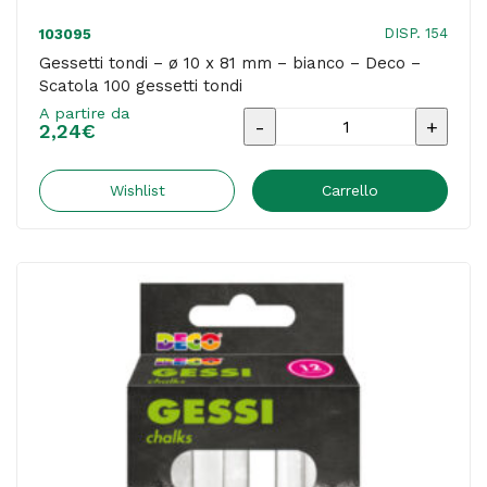
DISP. 154
103095
Gessetti tondi – ø 10 x 81 mm – bianco – Deco –
Scatola 100 gessetti tondi
A partire da
Gessetti
2,24
€
tondi
-
Wishlist
Carrello
ø
10
x
81
mm
-
bianco
-
Deco