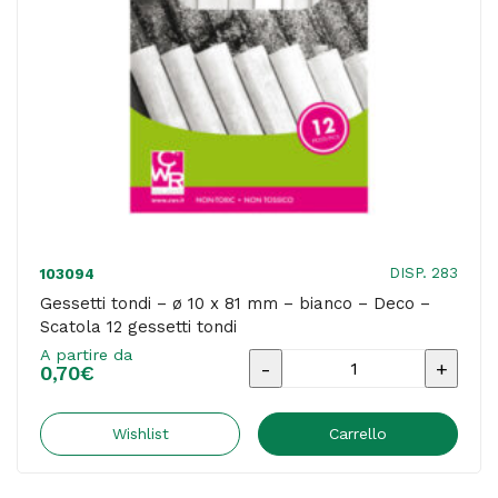
-
Scatola
100
gessetti
tondi
quantità
DISP. 283
103094
Gessetti tondi – ø 10 x 81 mm – bianco – Deco –
Scatola 12 gessetti tondi
A partire da
Gessetti
0,70
€
tondi
-
Wishlist
Carrello
ø