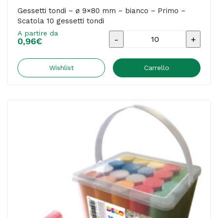
Gessetti tondi – ø 9×80 mm – bianco – Primo –
Scatola 10 gessetti tondi
A partire da
Gessetti
0,96
€
tondi
-
Wishlist
Carrello
ø
9x80
mm
-
bianco
-
Primo
-
Scatola
10