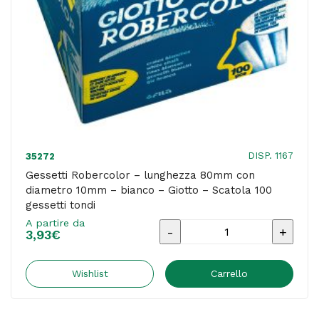
Scatola
10
gessetti
tondi
quantità
DISP. 1167
35272
Gessetti Robercolor – lunghezza 80mm con
diametro 10mm – bianco – Giotto – Scatola 100
gessetti tondi
A partire da
Gessetti
3,93
€
Robercolor
-
Wishlist
Carrello
lunghezza
80mm