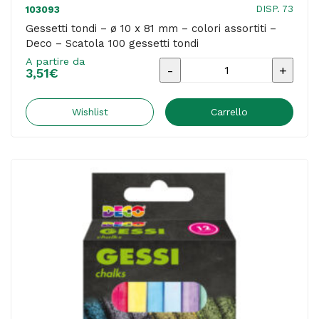
DISP. 73
103093
Gessetti tondi – ø 10 x 81 mm – colori assortiti –
Deco – Scatola 100 gessetti tondi
A partire da
Gessetti
3,51
€
tondi
-
Wishlist
Carrello
ø
10
x
81
mm
-
colori
assortiti
-