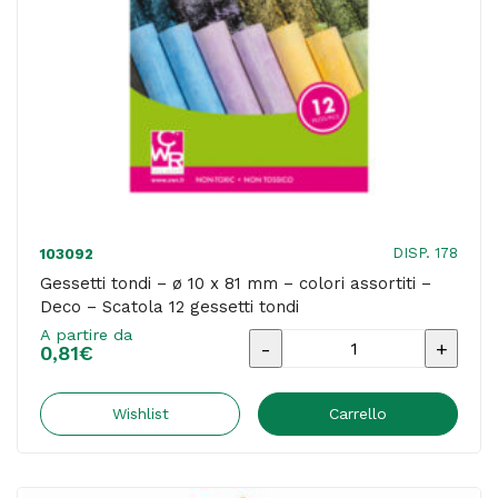
Deco
-
Scatola
100
gessetti
tondi
quantità
DISP. 178
103092
Gessetti tondi – ø 10 x 81 mm – colori assortiti –
Deco – Scatola 12 gessetti tondi
A partire da
Gessetti
0,81
€
tondi
-
Wishlist
Carrello
ø
10