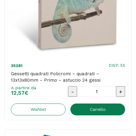
quantità
DISP. 55
35281
Gessetti quadrati Policromi – quadrati –
13x13x80mm – Primo – astuccio 24 gessi
A partire da
Gessetti
12,57
€
quadrati
Policromi
Wishlist
Carrello
-
quadrati