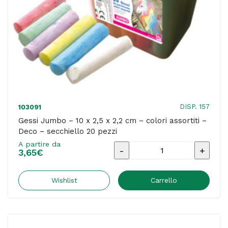
gessetti
tondi
quantità
DISP. 157
103091
Gessi Jumbo – 10 x 2,5 x 2,2 cm – colori assortiti –
Deco – secchiello 20 pezzi
A partire da
Gessi
3,65
€
Jumbo
-
Wishlist
Carrello
10
x
2,5