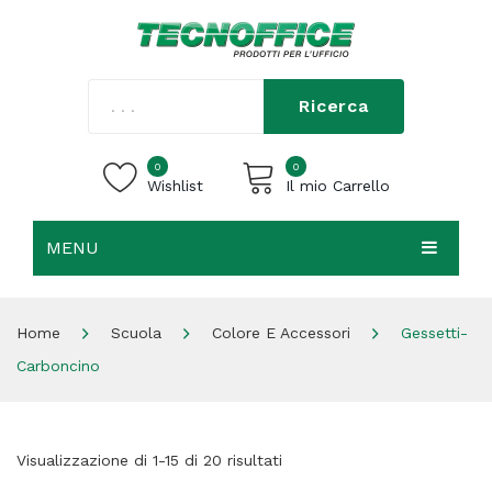
Ricerca
0
0
Wishlist
Il mio Carrello
MENU
Carrello vuoto.
HOME
Home
Scuola
Colore E Accessori
Gessetti-
CHI SIAMO
Carboncino
SHOP
CONTATTI
Visualizzazione di 1-15 di 20 risultati
ACCEDI / REGISTRATI