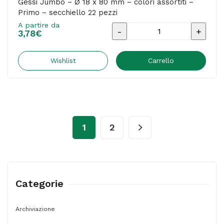
Gessi Jumbo – Ø 18 x 80 mm – colori assortiti –
Primo – secchiello 22 pezzi
A partire da
Gessi
3,78
€
Jumbo
-
Wishlist
Carrello
Ø
18
x
80
1
2
mm
-
colori
assortiti
Categorie
-
Primo
Archiviazione