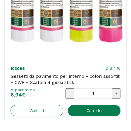
-
astuccio
metallo
quantità
DISP. 10
103096
Gessetti da pavimento per interno – colori assortiti
– CWR – Scatola 4 gessi stick
A partire da
Gessetti
6,94
€
da
pavimento
Wishlist
Carrello
per
interno