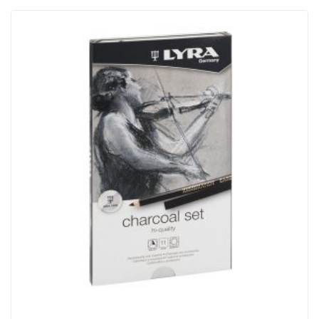
ACQUISTATI
WISHLIST
ORDINI