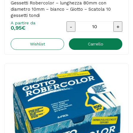
Gessetti Robercolor – lunghezza 80mm con
diametro 10mm – bianco – Giotto – Scatola 10
gessetti tondi
A partire da
Gessetti
0,95
€
Robercolor
-
Wishlist
Carrello
lunghezza
80mm
con
diametro
10mm
-
bianco
-
Giotto
-