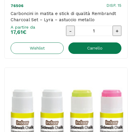
DISP. 15
76506
Carboncini in matita e stick di qualità Rembrandt
Charcoal Set – Lyra – astuccio metallo
A partire da
Carboncini
17,61
€
in
matita
Wishlist
Carrello
e
stick
di
qualità
Rembrandt
Charcoal
Set
-
Lyra