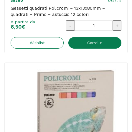
DISP. 3
35280
Gessetti quadrati Policromi – 13x13x80mm –
quadrati – Primo – astuccio 12 colori
A partire da
Gessetti
6,50
€
quadrati
Policromi
Wishlist
Carrello
-
13x13x80mm
-
quadrati
-
Primo
-
astuccio
12
colori