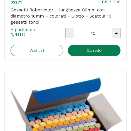
DISP. 1010
35271
Gessetti Robercolor – lunghezza 80mm con
diametro 10mm – colorati – Giotto – Scatola 10
gessetti tondi
A partire da
Gessetti
1,40
€
Robercolor
-
Wishlist
Carrello
lunghezza
80mm
con
diametro
10mm
-
colorati
-
Giotto