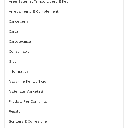
-
Aree Esterne, Tempo Libero E Pet
secchiello
Arredamento E Complementi
22
Cancelleria
pezzi
Carta
quantità
Cartotecnica
Consumabili
Giochi
Informatica
Macchine Per L'ufficio
Materiale Marketing
Prodotti Per Comunita'
Regalo
Scrittura E Correzione