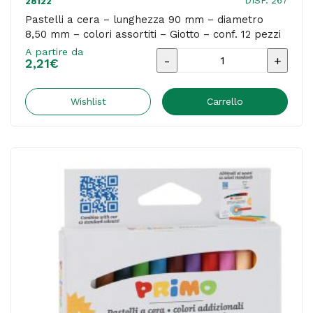
DISP. 267
28122
quantità
Pastelli a cera – lunghezza 90 mm – diametro
8,50 mm – colori assortiti – Giotto – conf. 12 pezzi
A partire da
Pastelli
2,21
€
a
cera
Wishlist
Carrello
-
lunghezza
90
mm
-
diametro
8,50
mm
-
colori