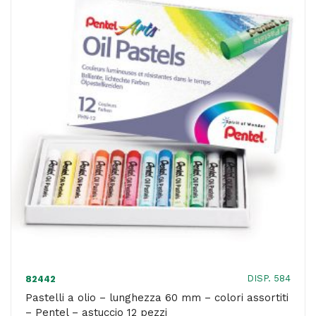
mm
x
85
mm
-
12
colori
assortiti
-
Primo
-
conf.
48
DISP. 584
82442
pezzi
Pastelli a olio – lunghezza 60 mm – colori assortiti
– Pentel – astuccio 12 pezzi
quantità