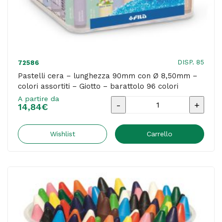
conf.
24
pezzi
quantità
DISP. 85
72586
Pastelli cera – lunghezza 90mm con Ø 8,50mm –
colori assortiti – Giotto – barattolo 96 colori
A partire da
Pastelli
14,84
€
cera
-
Wishlist
Carrello
lunghezza
90mm
con
Ø
8,50mm