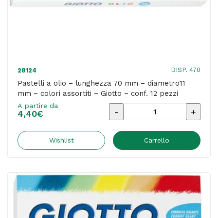
-
astuccio
12
pezzi
quantità
DISP. 470
28124
Pastelli a olio – lunghezza 70 mm – diametro11
mm – colori assortiti – Giotto – conf. 12 pezzi
A partire da
Pastelli
4,40
€
a
olio
Wishlist
Carrello
-
lunghezza
70
mm
-