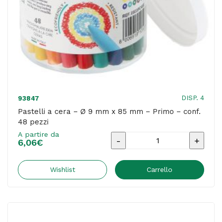
conf.
12
pezzi
quantità
DISP. 4
93847
Pastelli a cera – Ø 9 mm x 85 mm – Primo – conf.
48 pezzi
A partire da
Pastelli
6,06
€
a
cera
Wishlist
Carrello
-
Ø
9