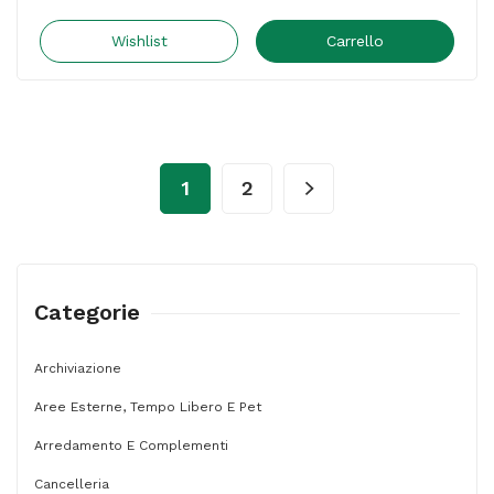
cera
maxi
Wishlist
Carrello
-
lunghezza
100mm
Ø11,50mm
1
2
-
Giotto
-
barattolo
Categorie
60
pastelli
Archiviazione
quantità
Aree Esterne, Tempo Libero E Pet
Arredamento E Complementi
Cancelleria