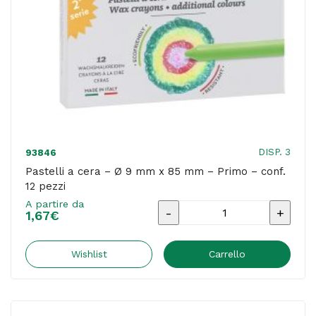
assortiti
-
Giotto
-
conf.
12
pezzi
DISP. 3
93846
quantità
Pastelli a cera – Ø 9 mm x 85 mm – Primo – conf.
12 pezzi
A partire da
Pastelli
1,67
€
a
cera
Wishlist
Carrello
-
Ø