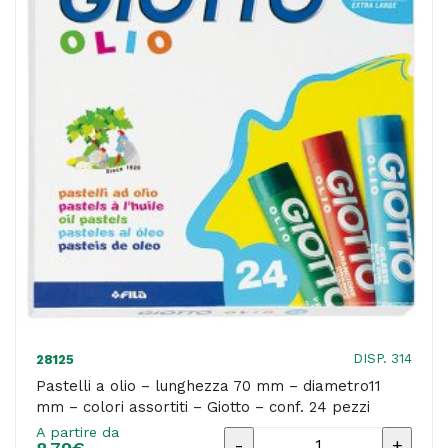
diametro11
mm
-
colori
assortiti
-
Giotto
-
conf.
12
pezzi
quantità
DISP. 314
28125
Pastelli a olio – lunghezza 70 mm – diametro11
mm – colori assortiti – Giotto – conf. 24 pezzi
A partire da
Pastelli