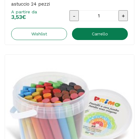
astuccio 24 pezzi
A partire da
Pastelli
3,53
€
a
cera
Wishlist
Carrello
Jumbo
-
D
10,5
x
100
mm
-
Primo
-
astuccio