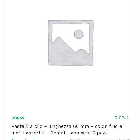
-
colori
assortiti
-
Pentel
-
astuccio
25
pezzi
quantità
DISP. 0
99852
Pastelli a olio – lunghezza 60 mm – colori fluo e
metal assortiti – Pentel – astuccio 12 pezzi