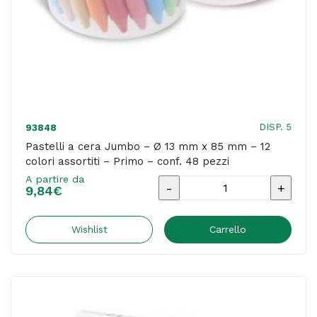
24
pezzi
quantità
DISP. 5
93848
Pastelli a cera Jumbo – Ø 13 mm x 85 mm – 12
colori assortiti – Primo – conf. 48 pezzi
A partire da
Pastelli
9,84
€
a
cera
Wishlist
Carrello
Jumbo
-
Ø
13