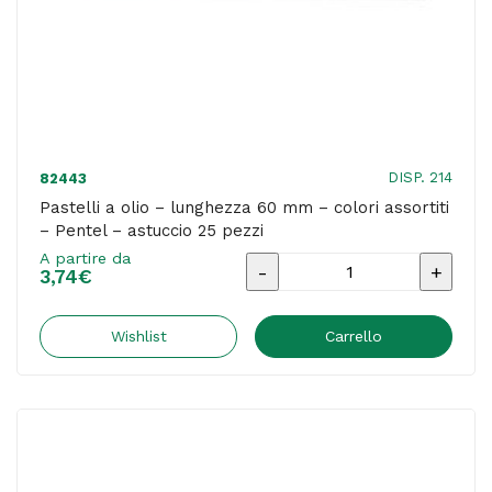
12
pezzi
quantità
DISP. 214
82443
Pastelli a olio – lunghezza 60 mm – colori assortiti
– Pentel – astuccio 25 pezzi
A partire da
Pastelli
3,74
€
a
olio
Wishlist
Carrello
-
lunghezza
60
mm