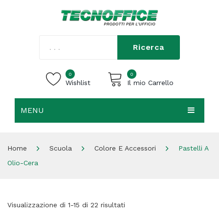
Ricerca
0
0
Wishlist
Il mio Carrello
MENU
Carrello vuoto.
HOME
Home
Scuola
Colore E Accessori
Pastelli A
CHI SIAMO
Olio-Cera
SHOP
CONTATTI
Visualizzazione di 1-15 di 22 risultati
ACCEDI / REGISTRATI