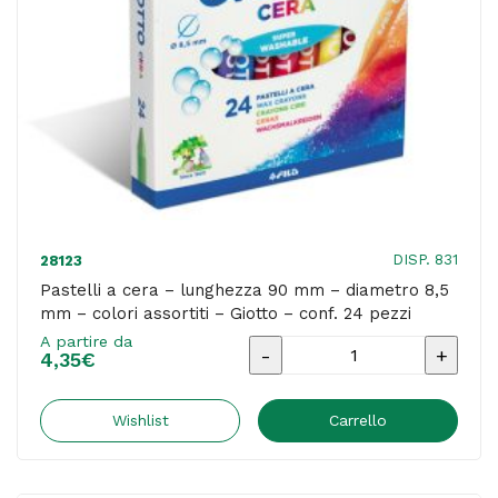
-
Primo
-
astuccio
10
colori
quantità
DISP. 831
28123
Pastelli a cera – lunghezza 90 mm – diametro 8,5
mm – colori assortiti – Giotto – conf. 24 pezzi
A partire da
Pastelli
4,35
€
a
cera
Wishlist
Carrello
-
lunghezza