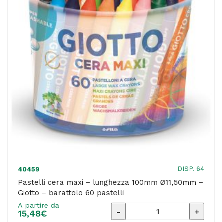
-
colori
assortiti
-
Giotto
-
barattolo
96
colori
quantità
DISP. 64
40459
Pastelli cera maxi – lunghezza 100mm Ø11,50mm –
Giotto – barattolo 60 pastelli
A partire da
Pastelli
15,48
€