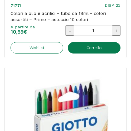
DISP. 22
71771
Colori a olio e acrilici – tubo da 18ml – colori
assortiti – Primo – astuccio 10 colori
A partire da
Colori
10,55
€
a
olio
Wishlist
Carrello
e
acrilici
-
tubo
da
18ml
-
colori
assortiti