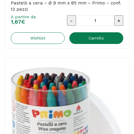
Pastelli a cera – Ø 9 mm x 85 mm – Primo – conf.
12 pezzi
A partire da
Pastelli
1,67
€
a
cera
Wishlist
Carrello
-
Ø
9
mm
x
85
mm
-
Primo
-