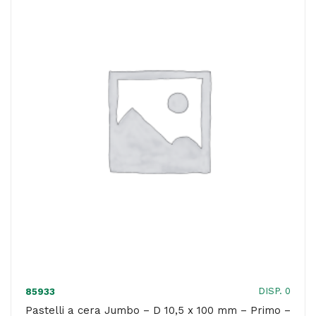
mm
x
85
mm
-
Primo
-
conf.
48
pezzi
quantità
DISP. 0
85933
Pastelli a cera Jumbo – D 10,5 x 100 mm – Primo –